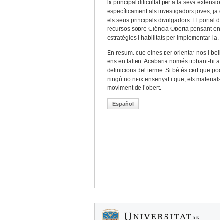
la principal dificultat per a la seva exten
específicament als investigadors joves, ja
els seus principals divulgadors. El port
recursos sobre Ciència Oberta pensant en
estratègies i habilitats per implementar-la.
En resum, que eines per orientar-nos i be
ens en falten. Acabaria només trobant-hi a 
definicions del terme. Si bé és cert que p
ningú no neix ensenyat i que, els material
moviment de l’obert.
Español