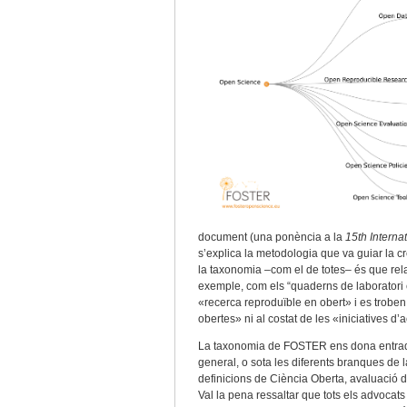
document (una ponència a la
15th Intern
s’explica la metodologia que va guiar la 
la taxonomia –com el de totes– és que rela
exemple, com els “quaderns de laboratori 
«recerca reproduïble en obert» i es troben 
obertes» ni al costat de les «iniciatives d’
La taxonomia de FOSTER ens dona entrada
general, o sota les diferents branques de 
definicions de Ciència Oberta, avaluació d
Val la pena ressaltar que tots els advocat