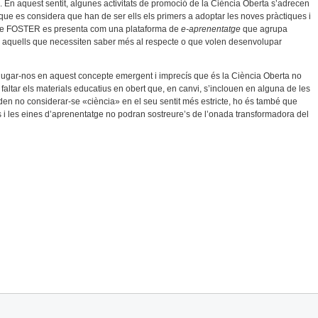
sió. En aquest sentit, algunes activitats de promoció de la Ciència Oberta s’adrecen
 que es considera que han de ser ells els primers a adoptar les noves pràctiques i
al de FOSTER es presenta com una plataforma de
e-aprenentatge
que agrupa
 aquells que necessiten saber més al respecte o que volen desenvolupar
llugar-nos en aquest concepte emergent i imprecís que és la Ciència Oberta no
faltar els materials educatius en obert que, en canvi, s’inclouen en alguna de les
oden no considerar-se «ciència» en el seu sentit més estricte, ho és també que
s i les eines d’aprenentatge no podran sostreure’s de l’onada transformadora del