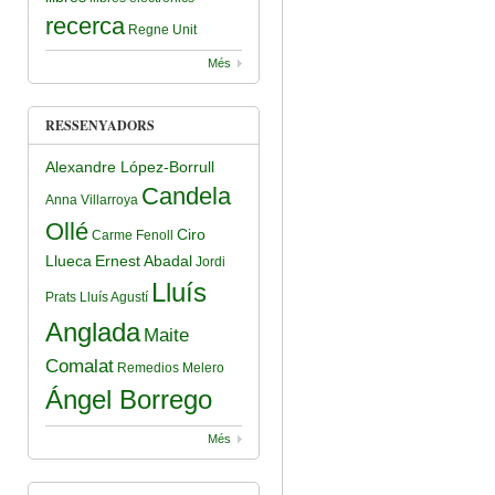
recerca
Regne Unit
Més
RESSENYADORS
Alexandre López-Borrull
Candela
Anna Villarroya
Ollé
Ciro
Carme Fenoll
Llueca
Ernest Abadal
Jordi
Lluís
Prats
Lluís Agustí
Anglada
Maite
Comalat
Remedios Melero
Ángel Borrego
Més