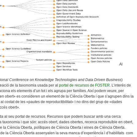
Al
ational Conference on Knowledge Technologies and Data Driven Business
)
creació de la taxonomia usada per al
portal de recursos de FOSTER
. L’interès de
ciona els elements d’un tot i els agrupa per famílies. Així podem veure, per
en obert» es consideren un element de la Ciència Oberta i que s’agrupen dins la
al costat de les «pautes de reproductibilitat» i no dins del grup de «dades
accés obert».
 al seu portal de recursos. Recursos que podem buscar amb una cerca
la taxonomia i que són: accés obert, dades obertes, recerca reproduïble en obert,
e la Ciència Oberta, polítiques de Ciència Oberta i eines de Ciència Oberta.
s de la Ciència Oberta assenyalen la seva manca d’experiència i d’habilitats com