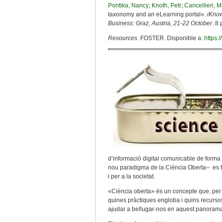
Pontika, Nancy
;
Knoth, Petr
;
Cancellieri, M
taxonomy and an eLearning portal».
iKnow
Business: Graz, Austria, 21-22 October
. 8
Resources
. FOSTER. Disponible a:
https:
d’informació digital comunicable de forma
nou paradigma de la Ciència Oberta– es fon
i per a la societat.
«Ciència oberta» és un concepte que, per 
quines pràctiques engloba i quins recurso
ajudar a bellugar-nos en aquest panorama 