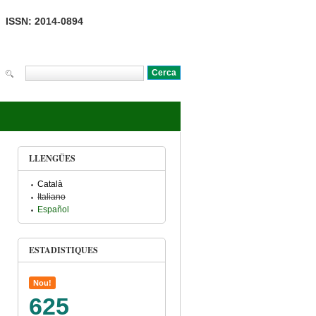
ISSN: 2014-0894
Cerca
Formulari de cerca
LLENGÜES
Català
Italiano
Español
ESTADISTIQUES
Nou!
625