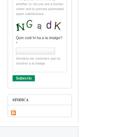
whether or not you are a human
visitor and to prevent automated
spam submissions.
Quin codi hi ha a la imatge?
*
Introduïu els caràcters que es
mostren a la imatge.
SINDICA