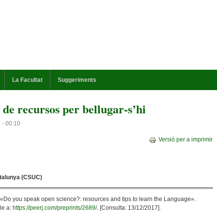
La Facultat
Suggeriments
s de recursos per bellugar-s’hi
 - 00:10
Versió per a imprimir
atalunya (CSUC)
 «Do you speak open science?: resources and tips to learn the Language».
le a:
https://peerj.com/preprints/2689/
. [Consulta: 13/12/2017].