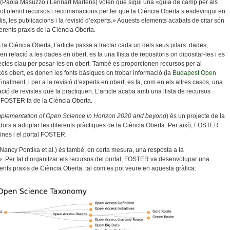
rs (Paola Masuzzo i Lennart Martens) volen que sigui una «guia de camp per als
, tot oferint recursos i recomanacions per fer que la Ciència Oberta s’esdevingui en
is, les publicacions i la revisió d’experts.» Aquests elements acabats de citar són
erents praxis de la Ciència Oberta.
a Ciència Oberta, l’article passa a tractar cada un dels seus pilars: dades,
 en relació a les dades en obert, es fa una llista de repositoris on dipositar-les i es
tes clau per posar-les en obert. També es proporcionen recursos per al
ccés obert, es donen les fonts bàsiques on trobar informació (la
Budapest Open
inalment, i per a la revisió d’experts en obert, es fa, com en els altres casos, una
ció de revistes que la practiquen. L’article acaba amb una llista de recursos
e FOSTER fa de la Ciència Oberta.
 implementation of Open Science in Horizon 2020 and beyond
) és un projecte de la
dors a adoptar les diferents pràctiques de la Ciència Oberta. Per això, FOSTER
lines i el portal FOSTER.
ncy Pontika et al.) és també, en certa mesura, una resposta a la
. Per tal d’organitzar els recursos del portal, FOSTER va desenvolupar una
ents praxis de Ciència Oberta, tal com es pot veure en aquesta gràfica: