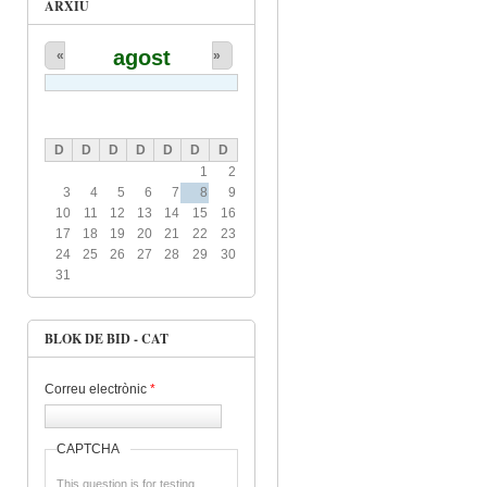
ARXIU
agost
«
»
D
D
D
D
D
D
D
1
2
3
4
5
6
7
8
9
10
11
12
13
14
15
16
17
18
19
20
21
22
23
24
25
26
27
28
29
30
31
BLOK DE BID - CAT
Correu electrònic
*
CAPTCHA
This question is for testing