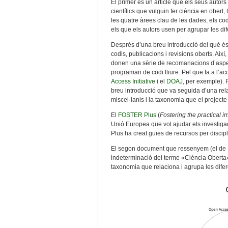
El primer és un article que els seus auto
científics que vulguin fer ciència en obert
les quatre àrees clau de les dades, els cod
els que els autors usen per agrupar les dif
Després d’una breu introducció del què és l
codis, publicacions i revisions oberts. Així,
donen una sèrie de recomanacions d’aspec
programari de codi lliure. Pel que fa a l’a
Access Initiative
i el
DOAJ
, per exemple). F
breu introducció que va seguida d’una rela
miscel·lanis i la taxonomia que el project
El
FOSTER Plus
(
Fostering the practical
Unió Europea que vol ajudar els investiga
Plus ha creat guies de recursos per discip
El segon document que ressenyem (el de Na
indeterminació del terme «Ciència Oberta»
taxonomia que relaciona i agrupa les difer