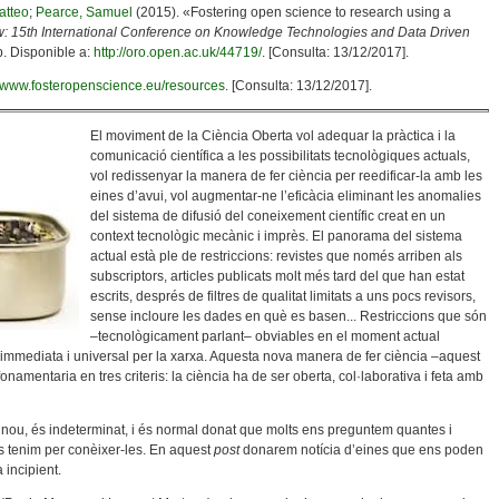
atteo
;
Pearce, Samuel
(2015). «Fostering open science to research using a
: 15th International Conference on Knowledge Technologies and Data Driven
 p. Disponible a:
http://oro.open.ac.uk/44719/
. [Consulta: 13/12/2017].
//www.fosteropenscience.eu/resources
. [Consulta: 13/12/2017].
El moviment de la Ciència Oberta vol adequar la pràctica i la
comunicació científica a les possibilitats tecnològiques actuals,
vol redissenyar la manera de fer ciència per reedificar-la amb les
eines d’avui, vol augmentar-ne l’eficàcia eliminant les anomalies
del sistema de difusió del coneixement científic creat en un
context tecnològic mecànic i imprès. El panorama del sistema
actual està ple de restriccions: revistes que només arriben als
subscriptors, articles publicats molt més tard del que han estat
escrits, després de filtres de qualitat limitats a uns pocs revisors,
sense incloure les dades en què es basen... Restriccions que són
–tecnològicament parlant– obviables en el moment actual
 immediata i universal per la xarxa. Aquesta nova manera de fer ciència –aquest
amentaria en tres criteris: la ciència ha de ser oberta, col·laborativa i feta amb
nou, és indeterminat, i és normal donat que molts ens preguntem quantes i
s tenim per conèixer-les. En aquest
post
donarem notícia d’eines que ens poden
incipient.