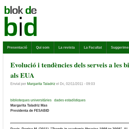
Vés al contingut
MENÚ PRINCIPAL
Presentació
Qui som
La revista
La Facultat
Suggerime
Evolució i tendències dels serveis a les b
als EUA
Enviat per
Margarita Taladriz
el
Dc, 02/11/2011 - 09:03
biblioteques universitàries
dades estadístiques
Margarita Taladriz Mas
Presidenta de FESABID