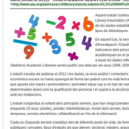
Davis, Denise M. (2011). "Trends in academic libraries 1998 to 2008", A
<
http://www.ala.org/ala/research/librarystats/academic/ALS%209808%
Aquest estudi continua
Library Association (A
de les dades estadísti
tipus de biblioteques 
En aquest cas, la seva
d'Investigació i Estad
indicadors dels princ
acadèmiques en el pe
a base les dades refl
Statistics
)
Academic Libraries series public use data
per als anys 1998, 2000
L'estudi s'acaba de publicar el 2011 i les dades, la seva anàlisi i comentaris
econòmica encara no havia aparegut de forma tan patent com ho està fent 
que apunta són clares i premonitòries i permeten situar cap a on han de cam
determinades àrees com la qualificació del personal i el suport a la docència
amb les institucions.
L'estudi s'organitza al voltant dels principals serveis, que han vingut presta
d'aquests 10 anys: préstec, préstec interbibliotecari, horari dels serveis, fons
despeses, serveis electrònics i alfabetització en l'ús de la informació.
Cada un d'aquests serveis s'analitza des de diferents punts de vista, de form
públiques i privades, tipus d'estudis als que atenen: doctorat, màsters, graus 