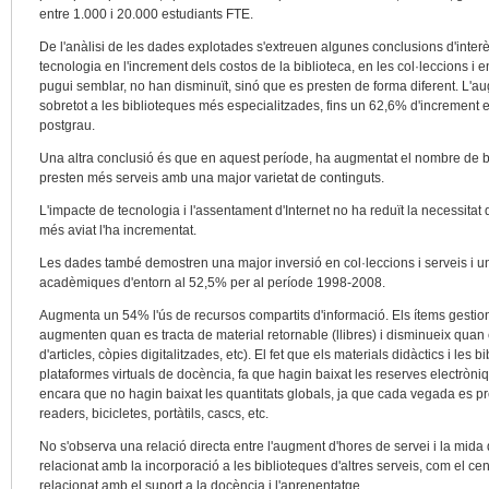
entre 1.000 i 20.000 estudiants FTE.
De l'anàlisi de les dades explotades s'extreuen algunes conclusions d'inter
tecnologia en l'increment dels costos de la biblioteca, en les col·leccions i 
pugui semblar, no han disminuït, sinó que es presten de forma diferent. L'au
sobretot a les biblioteques més especialitzades, fins un 62,6% d'increment
postgrau.
Una altra conclusió és que en aquest període, ha augmentat el nombre de bibl
presten més serveis amb una major varietat de continguts.
L'impacte de tecnologia i l'assentament d'Internet no ha reduït la necessitat
més aviat l'ha incrementat.
Les dades també demostren una major inversió en col·leccions i serveis i un
acadèmiques d'entorn al 52,5% per al període 1998-2008.
Augmenta un 54% l'ús de recursos compartits d'informació. Els ítems gestiona
augmenten quan es tracta de material retornable (llibres) i disminueix quan e
d'articles, còpies digitalitzades, etc). El fet que els materials didàctics i le
plataformes virtuals de docència, fa que hagin baixat les reserves electròni
encara que no hagin baixat les quantitats globals, ja que cada vegada es pre
readers, bicicletes, portàtils, cascs, etc.
No s'observa una relació directa entre l'augment d'hores de servei i la mida
relacionat amb la incorporació a les biblioteques d'altres serveis, com el cent
relacionat amb el suport a la docència i l'aprenentatge.