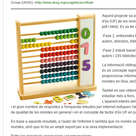
Group (UKSG) <
http://www.uksg.org/usagefactors/final
>
Aquest projecte va av
d'ús (UF) de les revi
pdf i html). Es va fe
-Fase 1, entrevistes 
autors, directors, bib
-Fase 2 estudi basat
autors i 155 bibliotec
La informació obtin
és un concepte signif
proporcionar informac
revistes en línia, si
També es van obtenir
estudiar més a fons, 
L'aparent interès del
i el gran nombre de respostes a l'enquesta rebudes per internet indiquen l'
de qualitat de les revistes en general i en el concepte de factor d'ús UF en pa
En base a aquests resultats, a l'autor de l'informe li sembla que no només se
revistes, sinó que hi ha un ampli suport per a la seva implementació.