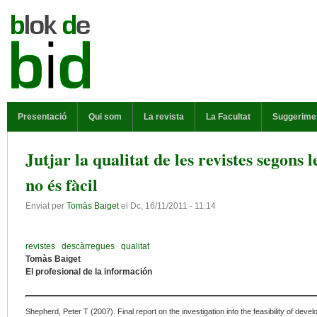
Vés al contingut
MENÚ PRINCIPAL
Presentació
Qui som
La revista
La Facultat
Suggerime
Jutjar la qualitat de les revistes segons 
no és fàcil
Enviat per
Tomàs Baiget
el
Dc, 16/11/2011 - 11:14
revistes
descàrregues
qualitat
Tomàs Baiget
El profesional de la información
Shepherd, Peter T (2007). Final report on the investigation into the feasibility of dev