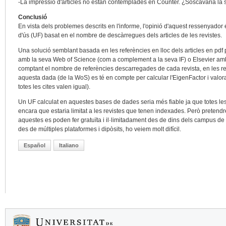
-La impressió d'articles no estan contemplades en Counter. ¿Soscavaria la s
Conclusió
En vista dels problemes descrits en l'informe, l'opinió d'aquest ressenyador
d'ús (UF) basat en el nombre de descàrregues dels articles de les revistes.
Una solució semblant basada en les referències en lloc dels articles en p
amb la seva Web of Science (com a complement a la seva IF) o Elsevier a
comptant el nombre de referències descarregades de cada revista, en les rec
aquesta dada (de la WoS) es té en compte per calcular l'EigenFactor i valor
totes les cites valen igual).
Un UF calculat en aquestes bases de dades seria més fiable ja que totes l
encara que estaria limitat a les revistes que tenen indexades. Però preten
aquestes es poden fer gratuïta i il·limitadament des de dins dels campus de l
des de múltiples plataformes i dipòsits, ho veiem molt difícil.
Español
Italiano