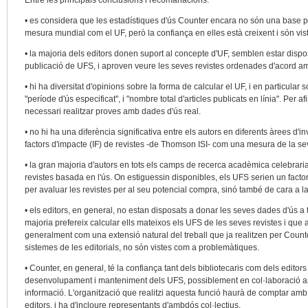
Entre les principals conclusions i recomanacions:
• es considera que les estadístiques d'ús Counter encara no són una base p
mesura mundial com el UF, però la confiança en elles està creixent i són vis
• la majoria dels editors donen suport al concepte d'UF, semblen estar disposat
publicació de UFS, i aproven veure les seves revistes ordenades d'acord am
• hi ha diversitat d'opinions sobre la forma de calcular el UF, i en particular 
"període d'ús especificat", i "nombre total d'articles publicats en línia". Per 
necessari realitzar proves amb dades d'ús real.
• no hi ha una diferència significativa entre els autors en diferents àrees d'
factors d'impacte (IF) de revistes -de Thomson ISI- com una mesura de la sev
• la gran majoria d'autors en tots els camps de recerca acadèmica celebrari
revistes basada en l'ús. On estiguessin disponibles, els UFS serien un factor
per avaluar les revistes per al seu potencial compra, sinó també de cara a l
• els editors, en general, no estan disposats a donar les seves dades d'ús a 
majoria prefereix calcular ells mateixos els UFS de les seves revistes i que 
generalment com una extensió natural del treball que ja realitzen per Counter
sistemes de les editorials, no són vistes com a problemàtiques.
• Counter, en general, té la confiança tant dels bibliotecaris com dels editors
desenvolupament i manteniment dels UFS, possiblement en col·laboració amb
informació. L'organització que realitzi aquesta funció haurà de comptar amb 
editors, i ha d'incloure representants d'ambdós col·lectius.