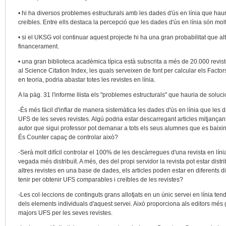
• hi ha diversos problemes estructurals amb les dades d'ús en línia que hau
creïbles. Entre ells destaca la percepció que les dades d'ús en línia són mo
• si el UKSG vol continuar aquest projecte hi ha una gran probabilitat que al
financerament.
• una gran biblioteca acadèmica típica està subscrita a més de 20.000 revi
al Science Citation Index, les quals serveixen de font per calcular els Facto
en teoria, podria abastar totes les revistes en línia.
A la pàg. 31 l'informe llista els "problemes estructurals" que hauria de soluci
-És més fàcil d'inflar de manera sistemàtica les dades d'ús en línia que les da
UFS de les seves revistes. Algú podria estar descarregant articles mitjançant
autor que sigui professor pot demanar a tots els seus alumnes que es baixin 
És Counter capaç de controlar això?
-Serà molt difícil controlar el 100% de les descàrregues d'una revista en líni
vegada més distribuït. A més, des del propi servidor la revista pot estar dis
altres revistes en una base de dades, els articles poden estar en diferents d
tenir per obtenir UFS comparables i creïbles de les revistes?
-Les col·leccions de continguts grans allotjats en un únic servei en línia ten
dels elements individuals d'aquest servei. Això proporciona als editors més
majors UFS per les seves revistes.