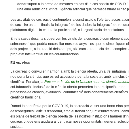
donar suport a la presa de mesures en cas d'un cas positiu de COVID-19.
una eina addicional d'intel·ligència artificial que permet estimar el risc 
Les activitats de cocreació contemplen la construcció o l’oferta d’accés a xar
de socis i/o usuaris finals, la integració de les dades, la integració de recurs
plataforma digital, la crida a la participació, o l’organització de hackatons.
En els casos descrits s’observen les virtuts de la cocreació com element ac
setmanes el que podria necessitar mesos o anys. I és que se simplifiquen el
dels projectes, a la creació dels equips, així com la reducció de la complex
propietat intel·lectual en les col·laboracions.
EU vs. virus
La cocreació conviu en harmonia amb la ciència oberta, un altre sintagma 
nou per a la ciència, que es vol accessible per a la societat, amb la inclusió 
científica. Per això, la
Recomendación de la Unesco sobre la ciencia abiert
col·laboració i inclusió de la ciència oberta permeten la participació de nous
processos de creació, avaluació i comunicació dels coneixements científics 
científica tradicional.
Durant la pandèmia per la COVID-19, la cocreació va ser una bona eina per
desconegudes i difícils d’abordar, amb el treball conjunt d’universitats i cent
els plans de treball de ciència oberta de les nostres institucions haurien d’ins
cocreació, que ens ajudarà a identificar noves oportunitats i generar soluc
societat.