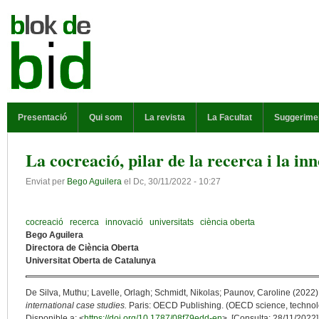
Vés al contingut
MENÚ PRINCIPAL
Presentació
Qui som
La revista
La Facultat
Suggerime
La cocreació, pilar de la recerca i la in
Enviat per
Bego Aguilera
el
Dc, 30/11/2022 - 10:27
cocreació
recerca
innovació
universitats
ciència oberta
Bego Aguilera
Directora de Ciència Oberta
Universitat Oberta de Catalunya
De Silva, Muthu; Lavelle, Orlagh; Schmidt, Nikolas; Paunov, Caroline (2022)
international case studies.
Paris: OECD Publishing. (OECD science, technolog
Disponible a: <
https://doi.org/10.1787/08f79edd-en
>. [Consulta: 28/11/2022]