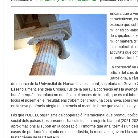
Encara que a ve
caracteritzem, co
espècie que col·
millor és col·lab
de capçalera, exp
millor manera d’i
la complexitat a 
activitats que co
coordinar, també
La cocreació va 
edició del curs d
Barcelona, a càr
de recerca de la Universitat de Harvard i, actualment, secretària de Govern 
Essencialment, ens deia Crosas, l’ús de la paraula cocreació ens fa avança
humà perquè ens enfoca no només en el procés de treball, que és col·laborati
focus el posem en el resultat: ens trobem per crear una cosa nova, som cread
en la seva ponència afegia una menció al recent informe que avui resseny
I és que l’OECD, organisme de cooperació internacional que promou polítiqu
social dels països i les persones, ha culminat un projecte bianual (2021-202
aproximacions al suport en la cocreació, i l’informe que analitzem és un del
casos de producció conjunta entre la indústria, la recerca, el govern i la soc
la pandèmia de la COVID-19.