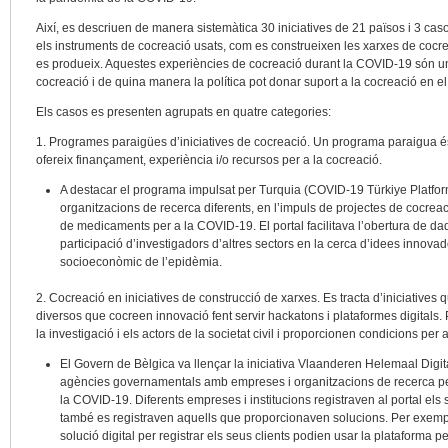
Així, es descriuen de manera sistemàtica 30 iniciatives de 21 països i 3 cas
els instruments de cocreació usats, com es construeixen les xarxes de cocrea
es produeix. Aquestes experiències de cocreació durant la COVID-19 són un
cocreació i de quina manera la política pot donar suport a la cocreació en el 
Els casos es presenten agrupats en quatre categories:
1. Programes paraigües d’iniciatives de cocreació. Un programa paraigua é
ofereix finançament, experiència i/o recursos per a la cocreació.
A destacar el programa impulsat per Turquia (COVID-19 Türkiye Platfor
organitzacions de recerca diferents, en l’impuls de projectes de cocre
de medicaments per a la COVID-19. El portal facilitava l’obertura de da
participació d’investigadors d’altres sectors en la cerca d’idees innov
socioeconòmic de l’epidèmia.
2. Cocreació en iniciatives de construcció de xarxes. Es tracta d’iniciative
diversos que cocreen innovació fent servir hackatons i plataformes digitals
la investigació i els actors de la societat civil i proporcionen condicions per 
El Govern de Bèlgica va llençar la iniciativa Vlaanderen Helemaal Digit
agències governamentals amb empreses i organitzacions de recerca per i
la COVID-19. Diferents empreses i institucions registraven al portal e
també es registraven aquells que proporcionaven solucions. Per exemp
solució digital per registrar els seus clients podien usar la plataform