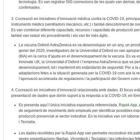
tecnologia. Es van registrar 500 connexions de les quals van derivar, 
confirmades.
3. Cocreació en iniciatives d’innovació mèdica contra la COVID-19, princi
instruments mèdics (ventiladors mecànics, etc.) i també descobriment de no
Es van combinar diferents capacitats, recursos i capacitats de producció pe
també van reduir els procediments i els van fer més àgils.
La vacuna Oxford-AstraZeneca es va desenvolupar en un any, un procé
gener del 2020, investigadors de la Universitat d’Oxford es van apropar 
(BIA) en la cerca d’ajuda en el desenvolupament de la vacuna. Es va est
Innovate UK, la Universitat d’Oxford i l’empresa AstraZeneca que va pe
desenvolupament, tot i mantenint els estàndards de seguretat. Per a la 
adaptacions fetes a la situació generada per la COVID-19 com ara la reor
l’aprovació accelerada de regulacions i la participació del Govern com c
4. Cocreació en iniciatives d’innovació relacionada amb dades. El focus està en
presentació de dades que donin suport a la resposta a la COVID-19, en fo
Es presenta aquí l’única iniciativa espanyola referenciada,
Rapid-App
,
de seguiment de moviments dels empleats per identificar possibles exp
producció presencial al sector industrial. En la iniciativa van col·laborar
i Tecnalia.
Les dades recollides per la Rapid-App van permetre reconstruir els pat
seves organitzacions (Ikerlan, Vicomtech i Tecnalia) i les inferències fete