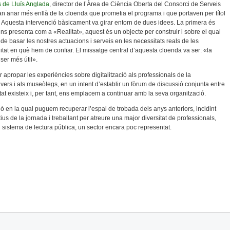
 de Lluís Anglada
, director de l’Àrea de Ciència Oberta del Consorci de Serveis
n anar més enllà de la cloenda que prometia el programa i que portaven per títol
at». Aquesta intervenció bàsicament va girar entorn de dues idees. La primera és
s presenta com a «Realitat», aquest és un objecte per construir i sobre el qual
e basar les nostres actuacions i serveis en les necessitats reals de les
itat en què hem de confiar. El missatge central d’aquesta cloenda va ser: «la
 ser més útil».
r apropar les experiències sobre digitalització als professionals de la
vers i als museòlegs, en un intent d’establir un fòrum de discussió conjunta entre
at existeix i, per tant, ens emplacem a continuar amb la seva organització.
ó en la qual puguem recuperar l’espai de trobada dels anys anteriors, incidint
s de la jornada i treballant per atreure una major diversitat de professionals,
sistema de lectura pública, un sector encara poc representat.