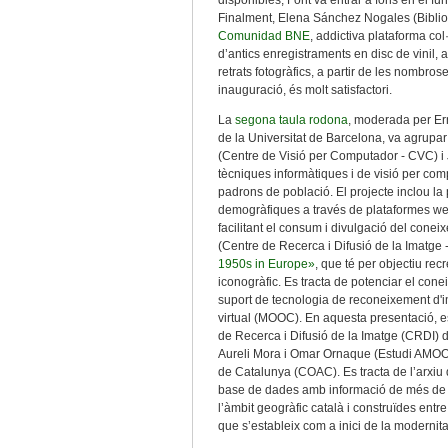
disponibles, Font va entrar a fons en el fu
Finalment, Elena Sánchez Nogales (Bibliot
Comunidad BNE
, addictiva plataforma col
d’antics enregistraments en disc de vinil, 
retrats fotogràfics, a partir de les nombro
inauguració, és molt satisfactori.
La
segona taula rodona
, moderada per Er
de la Universitat de Barcelona, va agrupar 
(Centre de Visió per Computador - CVC) i 
tècniques informàtiques i de visió per comp
padrons de població. El projecte inclou la p
demogràfiques a través de plataformes web 
facilitant el consum i divulgació del conei
(Centre de Recerca i Difusió de la Imatge
1950s in Europe»
, que té per objectiu rec
iconogràfic. Es tracta de potenciar el cone
suport de tecnologia de reconeixement d'
virtual (MOOC). En aquesta presentació, es
de Recerca i Difusió de la Imatge (CRDI) 
Aureli Mora i Omar Ornaque (Estudi AMOO
de Catalunya (COAC). Es tracta de l’arxiu
base de dades amb informació de més de 2.0
l’àmbit geogràfic català i construïdes ent
que s’estableix com a inici de la modernitat–