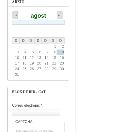
ARXIU
agost
«
»
D
D
D
D
D
D
D
1
2
3
4
5
6
7
8
9
10
11
12
13
14
15
16
17
18
19
20
21
22
23
24
25
26
27
28
29
30
31
BLOK DE BID - CAT
Correu electrònic
*
CAPTCHA
This question is for testing