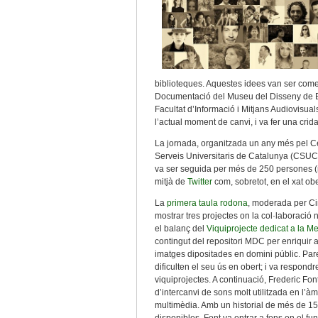
biblioteques. Aquestes idees van ser com
Documentació del Museu del Disseny de Ba
Facultat d’Informació i Mitjans Audiovisua
l’actual moment de canvi, i va fer una crida
La jornada, organitzada un any més pel C
Serveis Universitaris de Catalunya (CSUC) 
va ser seguida per més de 250 persones (rè
mitjà de
Twitter
com, sobretot, en el xat ob
La
primera taula rodona
, moderada per Ci
mostrar tres projectes on la col·laboració 
el balanç del
Viquiprojecte dedicat a la M
contingut del repositori MDC per enriquir a
imatges dipositades en domini públic. Par
dificulten el seu ús en obert; i va respo
viquiprojectes. A continuació, Frederic Fo
d’intercanvi de sons molt utilitzada en l’à
multimèdia. Amb un historial de més de 150