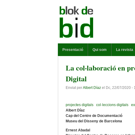
Vés al contingut
MENÚ PRINCIPAL
Presentació
Qui som
La revista
La col·laboració en pr
Digital
Enviat per
Albert Díaz
el
Dc, 22/07/2020 - 
projectes digitals
col·leccions digitals
ex
Albert Díaz
Cap del Centre de Documentació
Museu del Disseny de Barcelona
Ernest Abadal