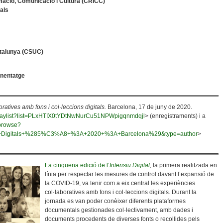
mació, Comunicació i Cultura (CRICC)
uals
atalunya (CSUC)
enentatge
ratives amb fons i col·leccions digitals.
Barcelona, 17 de juny de 2020.
playlist?list=PLxHTIX0tYDtNwNurCu51NPWpigqnmdqjl
> (enregistraments) i a
/browse?
s+Digitals+%285%C3%A8+%3A+2020+%3A+Barcelona%29&type=author
>
La cinquena edició de l’
Intensiu Digital
,
la primera realitzada en
línia per respectar les mesures de control davant l’expansió de
la COVID-19, va tenir com a eix central les experiències
col·laboratives amb fons i col·leccions digitals. Durant la
jornada es van poder conèixer diferents plataformes
documentals gestionades col·lectivament, amb dades i
documents procedents de diverses fonts o recollides pels