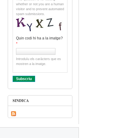
whether or not you are a human
visitor and to prevent automated
spam submissions.
Quin codi hi ha a la imatge?
*
Introduïu els caràcters que es
mostren a la imatge.
SINDICA