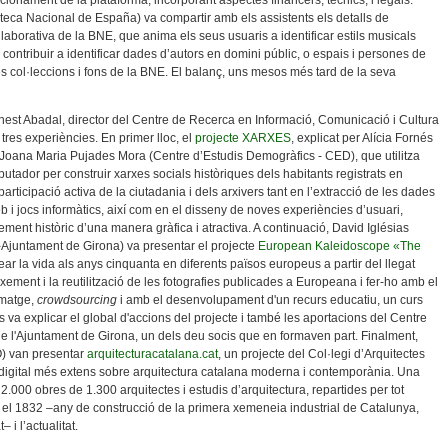
ncionament de la plataforma, incorporant aspectes financers, tècnics, i legals.
eca Nacional de España) va compartir amb els assistents els detalls de
·laborativa de la BNE, que anima els seus usuaris a identificar estils musicals
a contribuir a identificar dades d’autors en domini públic, o espais i persones de
ses col·leccions i fons de la BNE. El balanç, uns mesos més tard de la seva
nest Abadal, director del Centre de Recerca en Informació, Comunicació i Cultura
tres experiències. En primer lloc, el
projecte XARXES
, explicat per Alícia Fornés
Joana Maria Pujades Mora (Centre d’Estudis Demogràfics - CED), que utilitza
utador per construir xarxes socials històriques dels habitants registrats en
articipació activa de la ciutadania i dels arxivers tant en l’extracció de les dades
i jocs informàtics, així com en el disseny de noves experiències d’usuari,
xement històric d’una manera gràfica i atractiva. A continuació, David Iglésias
 -Ajuntament de Girona) va presentar el projecte
European Kaleidoscope «The
rear la vida als anys cinquanta en diferents països europeus a partir del llegat
ixement i la reutilització de les fotografies publicades a Europeana i fer-ho amb el
imatge,
crowdsourcing
i amb el desenvolupament d'un recurs educatiu, un curs
 va explicar el global d'accions del projecte i també les aportacions del Centre
de l'Ajuntament de Girona, un dels deu socis que en formaven part. Finalment,
) van presentar
arquitecturacatalana.cat
, un projecte del Col·legi d’Arquitectes
 digital més extens sobre arquitectura catalana moderna i contemporània. Una
00 obres de 1.300 arquitectes i estudis d’arquitectura, repartides per tot
re el 1832 –any de construcció de la primera xemeneia industrial de Catalunya,
 i l’actualitat.