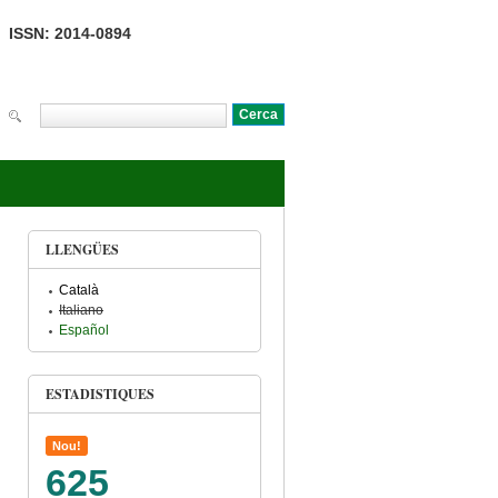
ISSN: 2014-0894
Cerca
Formulari de cerca
LLENGÜES
Català
Italiano
Español
ESTADISTIQUES
Nou!
625