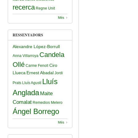
recerca
Regne Unit
Més
RESSENYADORS
Alexandre López-Borrull
Candela
Anna Villarroya
Ollé
Ciro
Carme Fenoll
Llueca
Ernest Abadal
Jordi
Lluís
Prats
Lluís Agustí
Anglada
Maite
Comalat
Remedios Melero
Ángel Borrego
Més