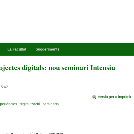
La Facultat
Suggeriments
ojectes digitals: nou seminari Intensiu
15:42
Versió per a imprimir
periències
digitalització
seminaris