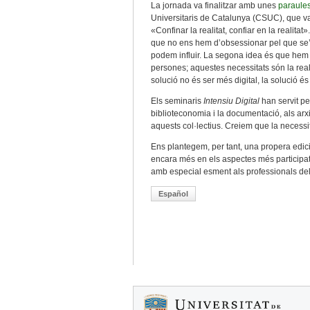
La jornada va finalitzar amb unes
paraules
Universitaris de Catalunya (CSUC), que va
«Confinar la realitat, confiar en la realit
que no ens hem d’obsessionar pel que se’n
podem influir. La segona idea és que hem d
persones; aquestes necessitats són la real
solució no és ser més digital, la solució és
Els seminaris
Intensiu Digital
han servit pe
biblioteconomia i la documentació, als arxi
aquests col·lectius. Creiem que la necessit
Ens plantegem, per tant, una propera edici
encara més en els aspectes més participatiu
amb especial esment als professionals del 
Español