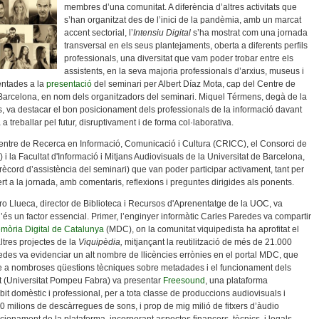
membres d’una comunitat. A diferència d’altres activitats que
s’han organitzat des de l’inici de la pandèmia, amb un marcat
accent sectorial, l’
Intensiu Digital
s’ha mostrat com una jornada
transversal en els seus plantejaments, oberta a diferents perfils
professionals, una diversitat que vam poder trobar entre els
assistents, en la seva majoria professionals d’arxius, museus i
entades a la
presentació
del seminari per Albert Díaz Mota, cap del Centre de
rcelona, en nom dels organitzadors del seminari. Miquel Térmens, degà de la
ls, va destacar el bon posicionament dels professionals de la informació davant
 a treballar pel futur, disruptivament i de forma col·laborativa.
entre de Recerca en Informació, Comunicació i Cultura (CRICC), el Consorci de
i la Facultat d'Informació i Mitjans Audiovisuals de la Universitat de Barcelona,
cord d’assistència del seminari) que van poder participar activament, tant per
ert a la jornada, amb comentaris, reflexions i preguntes dirigides als ponents.
ro Llueca, director de Biblioteca i Recursos d'Aprenentatge de la UOC, va
n’és un factor essencial. Primer, l’enginyer informàtic Carles Paredes va compartir
emòria Digital de Catalunya
(MDC), on la comunitat viquipedista ha aprofitat el
ltres projectes de la
Viquipèdia,
mitjançant la reutilització de més de 21.000
edes va evidenciar un alt nombre de llicències errònies en el portal MDC, que
ndre a nombroses qüestions tècniques sobre metadades i el funcionament dels
nt (Universitat Pompeu Fabra) va presentar
Freesound
, una plataforma
mbit domèstic i professional, per a tota classe de produccions audiovisuals i
 milions de descàrregues de sons, i prop de mig milió de fitxers d’àudio