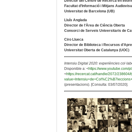
Director del Centre de Recerca en Infor
Facultat d’Informació i Mitjans Audiovis
Universitat de Barcelona (UB)
Lluís Anglada
Director de l'Àrea de Ciència Oberta
Consorci de Serveis Universitaris de C
Ciro Llueca
Director de Biblioteca i Recursos d’Apr
Universitat Oberta de Catalunya (UOC)
Intensiu Digital 2020: experiències col·labo
Disponible a: <
https://www.youtube.com/
<
https://recercat.cat/handle/2072/238604
value=Intensiu+de+Col%C2%B7leccion
(presentacions). [Consulta: 03/07/2020].