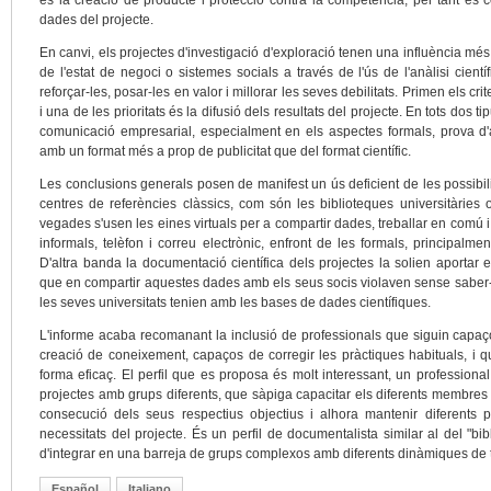
és la creació de producte i protecció contra la competència, per tant és co
dades del projecte.
En canvi, els projectes d'investigació d'exploració tenen una influència més 
de l'estat de negoci o sistemes socials a través de l'ús de l'anàlisi cientí
reforçar-les, posar-les en valor i millorar les seves debilitats. Primen els cr
i una de les prioritats és la difusió dels resultats del projecte. En tots dos t
comunicació empresarial, especialment en els aspectes formals, prova d'a
amb un format més a prop de publicitat que del format científic.
Les conclusions generals posen de manifest un ús deficient de les possibilitat
centres de referències clàssics, com són les biblioteques universitàries 
vegades s'usen les eines virtuals per a compartir dades, treballar en comú 
informals, telèfon i correu electrònic, enfront de les formals, principalm
D'altra banda la documentació científica dels projectes la solien aportar e
que en compartir aquestes dades amb els seus socis violaven sense saber-
les seves universitats tenien amb les bases de dades científiques.
L'informe acaba recomanant la inclusió de professionals que siguin capaços
creació de coneixement, capaços de corregir les pràctiques habituals, i q
forma eficaç. El perfil que es proposa és molt interessant, un professional
projectes amb grups diferents, que sàpiga capacitar els diferents membres
consecució dels seus respectius objectius i alhora mantenir diferents p
necessitats del projecte. És un perfil de documentalista similar al del "bi
d'integrar en una barreja de grups complexos amb diferents dinàmiques de tre
Español
Italiano