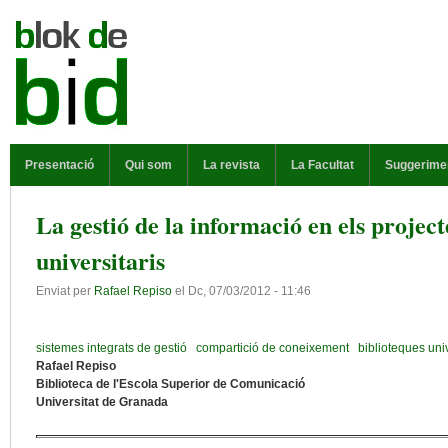
Vés al contingut
MENÚ PRINCIPAL
Presentació
Qui som
La revista
La Facultat
Suggerime
La gestió de la informació en els project
universitaris
Enviat per
Rafael Repiso
el
Dc, 07/03/2012 - 11:46
sistemes integrats de gestió
compartició de coneixement
biblioteques uni
Rafael Repiso
Biblioteca de l'Escola Superior de Comunicació
Universitat de Granada