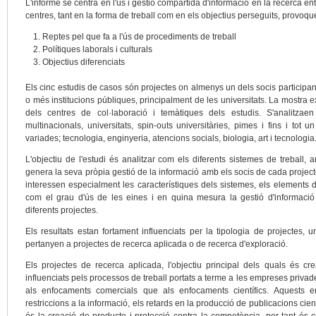
L'informe se centra en l'ús i gestió compartida d'informació en la recerca en
centres, tant en la forma de treball com en els objectius perseguits, provoque
Reptes pel que fa a l'ús de procediments de treball
Polítiques laborals i culturals
Objectius diferenciats
Els cinc estudis de casos són projectes on almenys un dels socis participa
o més institucions públiques, principalment de les universitats. La mostra e
dels centres de col·laboració i temàtiques dels estudis. S'analitza
multinacionals, universitats, spin-outs universitàries, pimes i fins i to
variades; tecnologia, enginyeria, atencions socials, biologia, art i tecnologia
L'objectiu de l'estudi és analitzar com els diferents sistemes de treball, 
genera la seva pròpia gestió de la informació amb els socis de cada project
interessen especialment les característiques dels sistemes, els elements de
com el grau d'ús de les eines i en quina mesura la gestió d'informació 
diferents projectes.
Els resultats estan fortament influenciats per la tipologia de projectes, u
pertanyen a projectes de recerca aplicada o de recerca d'exploració.
Els projectes de recerca aplicada, l'objectiu principal dels quals és cr
influenciats pels processos de treball portats a terme a les empreses privad
als enfocaments comercials que als enfocaments científics. Aquests e
restriccions a la informació, els retards en la producció de publicacions cientí