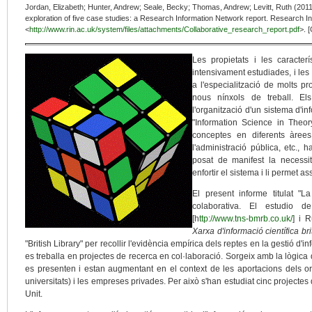
Jordan, Elizabeth; Hunter, Andrew; Seale, Becky; Thomas, Andrew; Levitt, Ruth (2011)
exploration of five case studies: a Research Information Network report. Research Inf
<
http://www.rin.ac.uk/system/files/attachments/Collaborative_research_report.pdf
>. 
Les propietats i les caracter
intensivament estudiades, i les
a l'especialització de molts pr
nous nínxols de treball. Els
l'organització d'un sistema d'in
"Information Science in Theory
conceptes en diferents àree
l'administració pública, etc.,
posat de manifest la necessit
enfortir el sistema i li permet 
El present informe titulat "L
colaborativa. El estudio
[h
ttp://www.tns-bmrb.co.uk/
] i 
Xarxa d'informació científica br
"British Library" per recollir l'evidència empírica dels reptes en la gestió d
es treballa en projectes de recerca en col·laboració. Sorgeix amb la lògica d
es presenten i estan augmentant en el context de les aportacions dels or
universitats) i les empreses privades. Per això s'han estudiat cinc projectes
Unit.