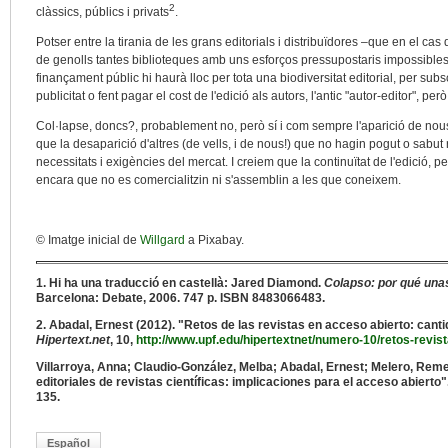
2
clàssics, públics i privats
.
Potser entre la tirania de les grans editorials i distribuïdores –que en el cas
de genolls tantes biblioteques amb uns esforços pressupostaris impossible
finançament públic hi haurà lloc per tota una biodiversitat editorial, per subscr
publicitat o fent pagar el cost de l'edició als autors, l'antic "autor-editor", però
Col·lapse, doncs?, probablement no, però sí i com sempre l'aparició de nou
que la desaparició d'altres (de vells, i de nous!) que no hagin pogut o sab
necessitats i exigències del mercat. I creiem que la continuïtat de l'edició,
encara que no es comercialitzin ni s'assemblin a les que coneixem.
© Imatge inicial de
Willgard
a Pixabay.
1. Hi ha una traducció en castellà: Jared Diamond.
Colapso: por qué una
Barcelona: Debate, 2006. 747 p. ISBN 8483066483.
2. Abadal, Ernest (2012). "Retos de las revistas en acceso abierto: cant
Hipertext.net
, 10,
http://www.upf.edu/hipertextnet/numero-10/retos-revis
Villarroya, Anna; Claudio-González, Melba; Abadal, Ernest; Melero, Rem
editoriales de revistas científicas: implicaciones para el acceso abierto"
135.
Español