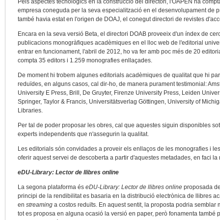
Pels aspectes tecnològics en la construcció del directori, l'OAPEN ha comp
empresa coneguda per la seva especialització en el desenvolupament de pro
també havia estat en l'origen de DOAJ, el conegut directori de revistes d'acc
Encara en la seva versió Beta, el directori DOAB proveeix d'un índex de cer
publicacions monogràfiques acadèmiques en el lloc web de l'editorial univers
entrar en funcionament, l'abril de 2012, ho va fer amb poc més de 20 editoria
compta 35 editors i 1.259 monografies enllaçades.
De moment hi trobem algunes editorials acadèmiques de qualitat que hi part
reduïdes, en alguns casos, cal dir-ho, de manera purament testimonial: Ams
University E Press, Brill, De Gruyter, Firenze University Press, Leiden Unive
Springer, Taylor & Francis, Universitätsverlag Göttingen, University of Michig
Libraries.
Per tal de poder proposar les obres, cal que aquestes siguin disponibles sot
experts independents que n'assegurin la qualitat.
Les editorials són convidades a proveir els enllaços de les monografies i le
oferir aquest servei de descoberta a partir d'aquestes metadades, en faci la m
eDU-Library: Lector de llibres online
La segona plataforma és
eDU-Library: Lector de llibres online
proposada des
principi de la rendibilitat es basaria en la distribució electrònica de llibres
en
streaming
a costos reduïts. En aquest sentit, la proposta podria semblar m
tot es proposa en alguna ocasió la versió en paper, però fonamenta també par