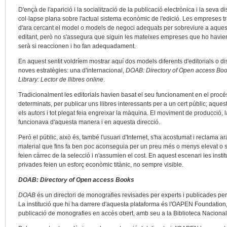
D'ençà de l'aparició i la socialització de la publicació electrònica i la seva 
col·lapse plana sobre l'actual sistema econòmic de l'edició. Les empreses tra
d'ara cercant el model o models de negoci adequats per sobreviure a aquest
editant, però no s'assegura que siguin les mateixes empreses que ho havien vi
serà si reaccionen i ho fan adequadament.
En aquest sentit voldríem mostrar aquí dos models diferents d'editorials o
noves estratègies: una d'internacional,
DOAB: Directory of Open access Bo
Library: Lector de llibres online
.
Tradicionalment les editorials havien basat el seu funcionament en el procé
determinats, per publicar uns llibres interessants per a un cert públic; aques
els autors i tot plegat feia engreixar la màquina. El moviment de producció, la
funcionava d'aquesta manera i en aquesta direcció.
Però el públic, això és, també l'usuari d'Internet, s'ha acostumat i reclama ar
material que fins fa ben poc aconseguia per un preu més o menys elevat o so
feien càrrec de la selecció i n'assumien el cost. En aquest escenari les inst
privades feien un esforç econòmic titànic, no sempre visible.
DOAB: Directory of Open access Books
DOAB
és un directori de monografies revisades per experts i publicades per e
La institució que hi ha darrere d'aquesta plataforma és l'OAPEN Foundation, 
publicació de monografies en accés obert, amb seu a la Biblioteca Nacional,