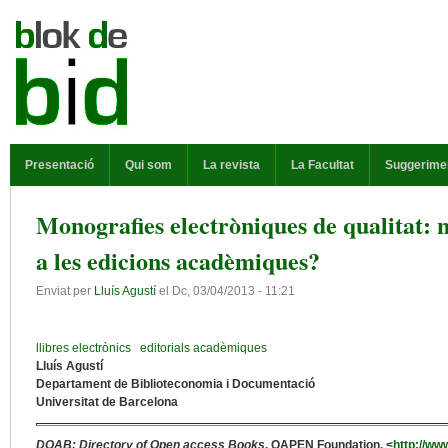
Vés al contingut
MENÚ PRINCIPAL
Presentació
Qui som
La revista
La Facultat
Suggerime
Monografies electròniques de qualitat: 
a les edicions acadèmiques?
Enviat per
Lluís Agustí
el
Dc, 03/04/2013 - 11:21
llibres electrònics
editorials acadèmiques
Lluís Agustí
Departament de Biblioteconomia i Documentació
Universitat de Barcelona
DOAB: Directory of Open access Books
. OAPEN Foundation. <
http://ww