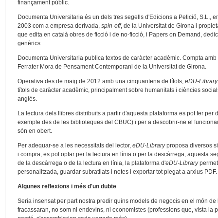
finançament públic.
Documenta Universitaria és un dels tres segells d'Edicions a Petició, S.L., e
2003 com a empresa derivada,
spin-off
, de la Universitat de Girona i prop
que edita en català obres de ficció i de no-ficció, i Papers on Demand, dedi
genèrics.
Documenta Universitaria publica textos de caràcter acadèmic. Compta amb 
Ferrater Mora de Pensament Contemporani de la Universitat de Girona.
Operativa des de maig de 2012 amb una cinquantena de títols,
eDU-Library
títols de caràcter acadèmic, principalment sobre humanitats i ciències socials
anglès.
La lectura dels llibres distribuïts a partir d'aquesta plataforma es pot fer p
exemple des de les biblioteques del CBUC) i per a descobrir-ne el funcionamen
són en obert.
Per adequar-se a les necessitats del lector,
eDU-Library
proposa diversos si
i compra, es pot optar per la lectura en línia o per la descàrrega, aquesta 
de la descàrrega o de la lectura en línia, la plataforma d'
eDU-Library
permet 
personalitzada, guardar subratllats i notes i exportar tot plegat a arxius PDF.
Algunes reflexions i més d'un dubte
Seria insensat per part nostra predir quins models de negocis en el món de 
fracassaran, no som ni endevins, ni economistes (professions que, vista la pr