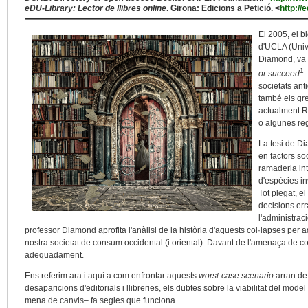
eDU-Library: Lector de llibres online
. Girona: Edicions a Petició. <
http://
El 2005, el b
d'UCLA (Unive
Diamond, va 
1
or succeed
.
societats ant
també els gr
actualment Ru
o algunes reg
La tesi de D
en factors so
ramaderia int
d'espècies in
Tot plegat, el
decisions er
l'administraci
professor Diamond aprofita l'anàlisi de la història d'aquests col·lapses per a
nostra societat de consum occidental (i oriental). Davant de l'amenaça de c
adequadament.
Ens referim ara i aquí a com enfrontar aquests
worst-case scenario
arran de 
desaparicions d'editorials i llibreries, els dubtes sobre la viabilitat del mod
mena de canvis– fa segles que funciona.