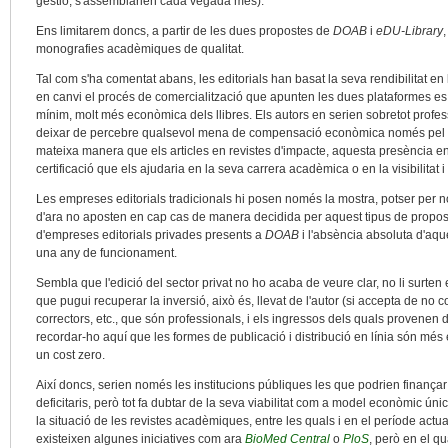
gestió, s'assemblarien cada vegada més).
Ens limitarem doncs, a partir de les dues propostes de
DOAB
i
eDU-Library
monografies acadèmiques de qualitat.
Tal com s'ha comentat abans, les editorials han basat la seva rendibilitat en la
en canvi el procés de comercialització que apunten les dues plataformes es b
mínim, molt més econòmica dels llibres. Els autors en serien sobretot profess
deixar de percebre qualsevol mena de compensació econòmica només pel fet 
mateixa manera que els articles en revistes d'impacte, aquesta presència e
certificació que els ajudaria en la seva carrera acadèmica o en la visibilitat i
Les empreses editorials tradicionals hi posen només la mostra, potser per 
d'ara no aposten en cap cas de manera decidida per aquest tipus de proposte
d'empreses editorials privades presents a
DOAB
i l'absència absoluta d'aque
una any de funcionament.
Sembla que l'edició del sector privat no ho acaba de veure clar, no li surt
que pugui recuperar la inversió, això és, llevat de l'autor (si accepta de no co
correctors, etc., que són professionals, i els ingressos dels quals provenen d
recordar-ho aquí que les formes de publicació i distribució en línia són més
un cost zero.
Així doncs, serien només les institucions públiques les que podrien finanç
deficitaris, però tot fa dubtar de la seva viabilitat com a model econòmic únic
la situació de les revistes acadèmiques, entre les quals i en el període act
existeixen algunes iniciatives com ara
BioMed Central
o
PloS
, però en el qu