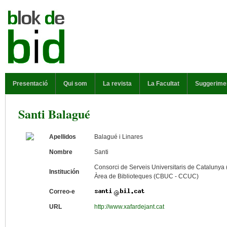
Vés al contingut
MENÚ PRINCIPAL
Presentació
Qui som
La revista
La Facultat
Suggerime
Santi Balagué
Apellidos
Balagué i Linares
Nombre
Santi
Consorci de Serveis Universitaris de Cataluny
Institución
Àrea de Biblioteques (CBUC - CCUC)
Correo-e
URL
http://www.xafardejant.cat