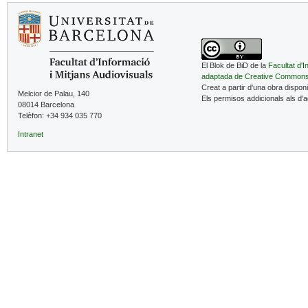
El Blok de BiD de la
Facultat d'I
adaptada de Creative Common
Creat a partir d'una obra dispon
Melcior de Palau, 140
Els permisos addicionals als d'
08014 Barcelona
Telèfon: +34 934 035 770
Intranet