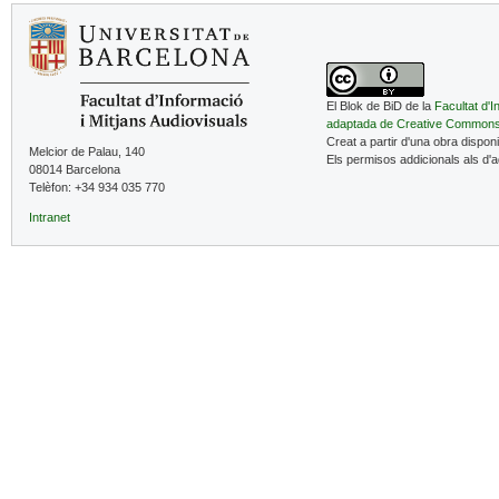
El Blok de BiD de la
Facultat d'I
adaptada de Creative Common
Creat a partir d'una obra dispon
Melcior de Palau, 140
Els permisos addicionals als d'
08014 Barcelona
Telèfon: +34 934 035 770
Intranet