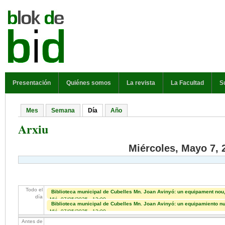
Pasar al contenido principal
MENÚ PRINCIPAL
Presentación
Quiénes somos
La revista
La Facultad
S
Mes
Semana
Día
(solapa activa)
Año
Solapas principales
Arxiu
Miércoles, Mayo 7, 
Todo el
Biblioteca municipal de Cubelles Mn. Joan Avinyó: un equipament nou,
día
Mié, 07/05/2025 - 12:00
Biblioteca municipal de Cubelles Mn. Joan Avinyó: un equipamiento n
Mié, 07/05/2025 - 12:00
Antes de