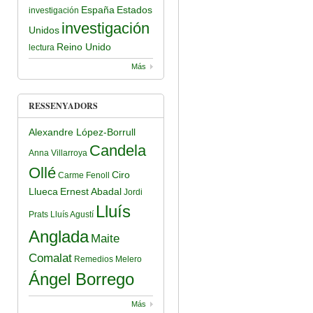
España
Estados
investigación
investigación
Unidos
Reino Unido
lectura
Más
RESSENYADORS
Alexandre López-Borrull
Candela
Anna Villarroya
Ollé
Ciro
Carme Fenoll
Llueca
Ernest Abadal
Jordi
Lluís
Prats
Lluís Agustí
Anglada
Maite
Comalat
Remedios Melero
Ángel Borrego
Más