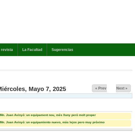
 revista
La Facultad
Sugerencias
va)
iércoles, Mayo 7, 2025
« Prev
Next »
 Mn. Joan Avinyó: un equipament nou, més lluny però molt proper
s Mn. Joan Avinyó: un equipamiento nuevo, más lejos pero muy próximo