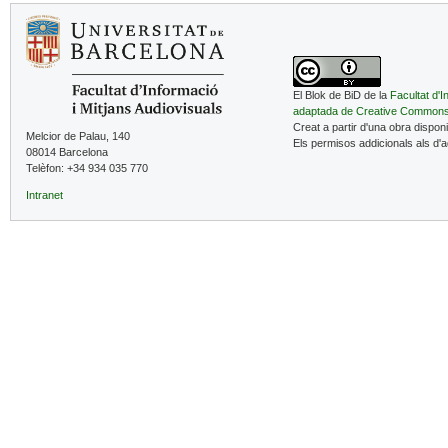
El Blok de BiD de la
Facultat d'I
adaptada de Creative Common
Creat a partir d'una obra dispon
Melcior de Palau, 140
Els permisos addicionals als d'
08014 Barcelona
Telèfon: +34 934 035 770
Intranet