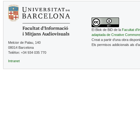
El Blok de BiD de la
Facultat d'I
adaptada de Creative Common
Creat a partir d'una obra dispon
Melcior de Palau, 140
Els permisos addicionals als d'
08014 Barcelona
Telèfon: +34 934 035 770
Intranet