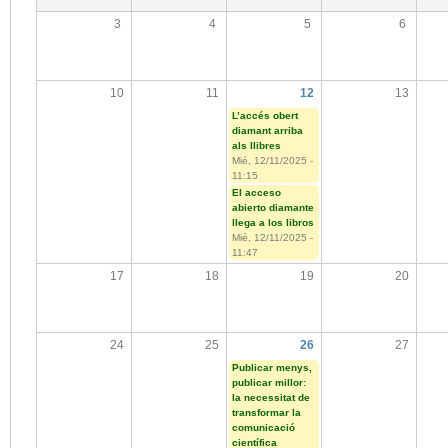
3
4
5
6
10
11
12
13
L’accés obert
diamant arriba
als llibres
Mié, 12/11/2025 -
11:15
El acceso
abierto diamante
llega a los libros
Mié, 12/11/2025 -
11:47
17
18
19
20
24
25
26
27
Publicar menys,
publicar millor:
la necessitat de
transformar la
comunicació
científica