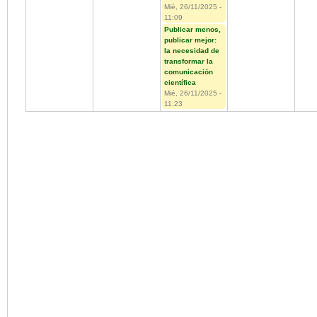
Mié, 26/11/2025 -
11:09
Publicar menos,
publicar mejor:
la necesidad de
transformar la
comunicación
científica
Mié, 26/11/2025 -
11:23