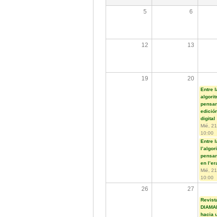
5
6
12
13
19
20
Entre l
algori
pensar
edición
digital
Mié, 21
10:00
Entre la
l’algor
pensar
en l’er
Mié, 21
10:00
26
27
Revist
DIAMA
hacia 