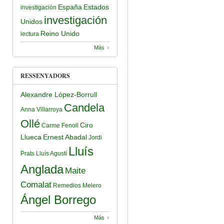
España
Estados
investigación
investigación
Unidos
Reino Unido
lectura
Más
RESSENYADORS
Alexandre López-Borrull
Candela
Anna Villarroya
Ollé
Ciro
Carme Fenoll
Llueca
Ernest Abadal
Jordi
Lluís
Prats
Lluís Agustí
Anglada
Maite
Comalat
Remedios Melero
Ángel Borrego
Más