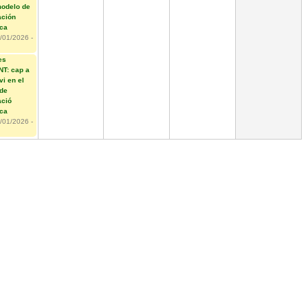
modelo de
ación
ica
/01/2026 -
es
T: cap a
vi en el
de
ació
ica
/01/2026 -