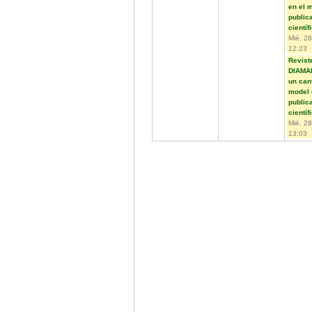
en el 
public
científ
Mié, 28
12:23
Revist
DIAMAN
un can
model 
public
científ
Mié, 28
13:03