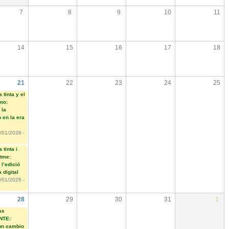
7
8
9
10
11
14
15
16
17
18
21
22
23
24
25
a tinta y el
tmo:
 la
 en la era
/01/2026 -
 tinta i
itme:
 l’edició
a digital
/01/2026 -
28
29
30
31
1
as
NTE:
un cambio