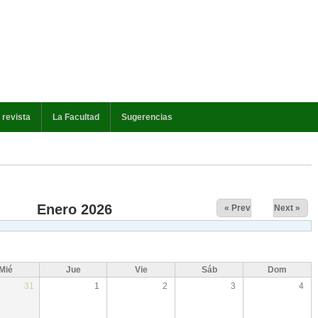
 revista
La Facultad
Sugerencias
Enero 2026
« Prev
Next »
Mié
Jue
Vie
Sáb
Dom
31
1
2
3
4