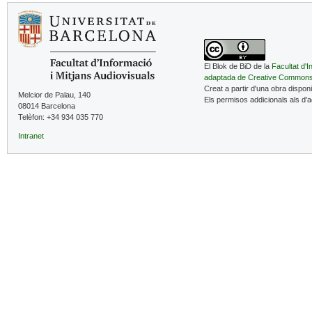
El Blok de BiD de la
Facultat d'I
adaptada de Creative Common
Creat a partir d'una obra dispon
Melcior de Palau, 140
Els permisos addicionals als d'
08014 Barcelona
Telèfon: +34 934 035 770
Intranet