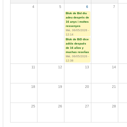
4
5
6
7
Blok de Bid diu
adeu després de
16 anys i moltes
ressenyes
Mié, 06/05/2026 -
12:14
Blok de BiD dice
adiós después
de 16 años y
muchas reseñas
Mié, 06/05/2026 -
12:38
11
12
13
14
18
19
20
21
25
26
27
28