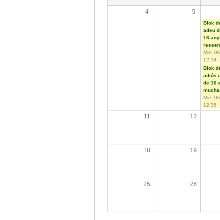
4
5
Blok d
adeu d
16 any
resse
Mié, 06
12:14
Blok d
adiós 
de 16 
mucha
Mié, 06
12:38
11
12
18
19
25
26