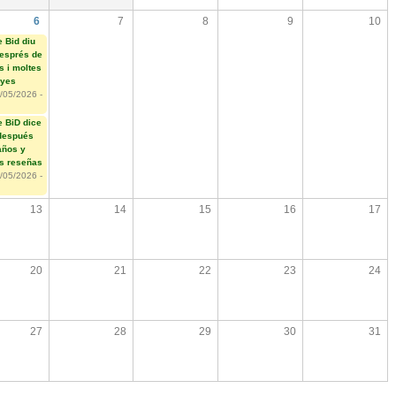
6
7
8
9
10
e Bid diu
esprés de
s i moltes
nyes
/05/2026 -
e BiD dice
después
años y
s reseñas
/05/2026 -
13
14
15
16
17
20
21
22
23
24
27
28
29
30
31