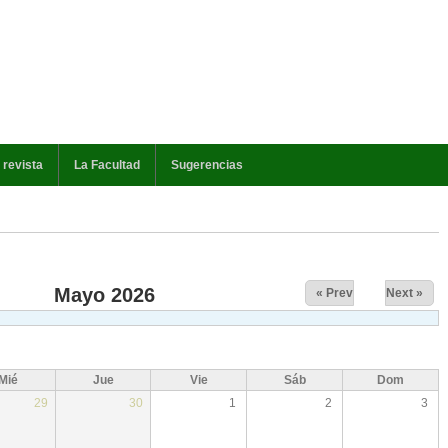
 revista
La Facultad
Sugerencias
Mayo 2026
« Prev
Next »
Mié
Jue
Vie
Sáb
Dom
29
30
1
2
3