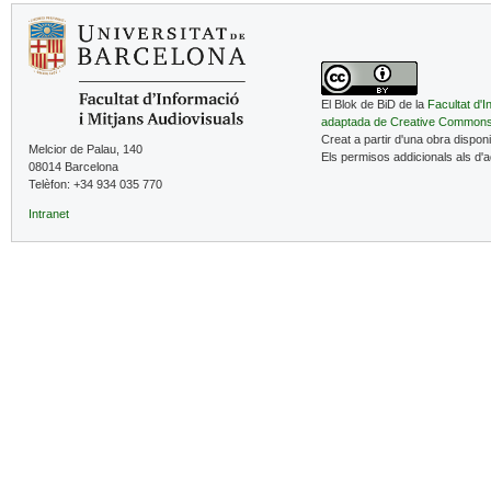
El Blok de BiD de la
Facultat d'I
adaptada de Creative Common
Creat a partir d'una obra dispon
Melcior de Palau, 140
Els permisos addicionals als d'
08014 Barcelona
Telèfon: +34 934 035 770
Intranet