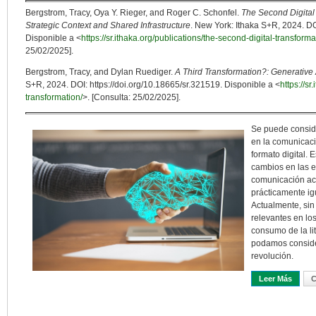
Bergstrom, Tracy, Oya Y. Rieger, and Roger C. Schonfel.
The Second Digital 
Strategic Context and Shared Infrastructure
. New York: Ithaka S+R, 2024. D
Disponible a <
https://sr.ithaka.org/publications/the-second-digital-transform
25/02/2025].
Bergstrom, Tracy, and Dylan Ruediger.
A Third Transformation?: Generative 
S+R, 2024. DOI:
https://doi.org/10.18665/sr.321519
. Disponible a <
https://sr
transformation/
>. [Consulta: 25/02/2025].
Se puede conside
en la comunicació
formato digital. 
cambios en las e
comunicación ac
prácticamente ig
Actualmente, si
relevantes en lo
consumo de la lit
podamos conside
revolución.
Leer Más
Sobre 
C