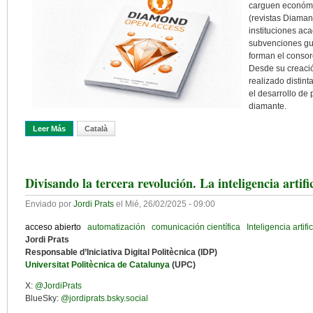
carguen económic
(revistas Diaman
instituciones ac
subvenciones gub
forman el consor
Desde su creació
realizado distint
el desarrollo de
diamante.
Leer Más
Sobre Revistas DIAMANTE: Hacia Un Cambio En El Modelo De Publi
Català
Divisando la tercera revolución. La inteligencia artifi
Enviado por
Jordi Prats
el
Mié, 26/02/2025 - 09:00
acceso abierto
automatización
comunicación científica
Inteligencia artific
Jordi Prats
Responsable d’Iniciativa Digital Politècnica (IDP)
Universitat Politècnica de Catalunya
(UPC)
X:
@JordiPrats
BlueSky:
@jordiprats.bsky.social