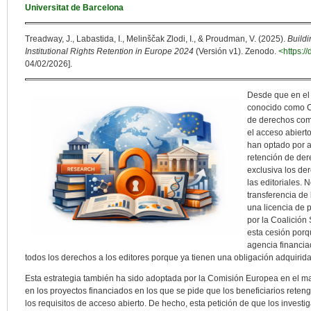
Universitat de Barcelona
Treadway, J., Labastida, I., Melinščak Zlodi, I., & Proudman, V. (2025).
Buildi
Institutional Rights Retention in Europe 2024
(Versión v1). Zenodo.
<https:/
04/02/2026].
Desde que en el 
conocido como Co
de derechos com
el acceso abiert
han optado por ad
retención de de
exclusiva los de
las editoriales.
transferencia de 
una licencia de 
por la Coalición
esta cesión porqu
agencia financia
todos los derechos a los editores porque ya tienen una obligación adquirida
Esta estrategia también ha sido adoptada por la Comisión Europea en el m
en los proyectos financiados en los que se pide que los beneficiarios rete
los requisitos de acceso abierto. De hecho, esta petición de que los invest