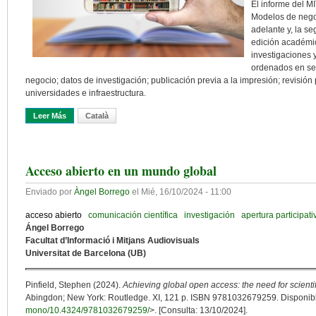
El informe del M
Modelos de negoc
adelante y, la se
edición académi
investigaciones y
ordenados en se
negocio; datos de investigación; publicación previa a la impresión; revisión 
universidades e infraestructura.
Leer Más
Sobre Pasado, Presente Y, Sobre Todo, Futuro De La Investigación:
Català
Acceso abierto en un mundo global
Enviado por
Àngel Borrego
el
Mié, 16/10/2024 - 11:00
acceso abierto
comunicación científica
investigación
apertura participati
Ángel Borrego
Facultat d’Informació i Mitjans Audiovisuals
Universitat de Barcelona (UB)
Pinfield, Stephen (2024).
Achieving global open access: the need for scienti
Abingdon; New York: Routledge. XI, 121 p. ISBN 9781032679259. Disponibl
mono/10.4324/9781032679259/
>. [Consulta: 13/10/2024].