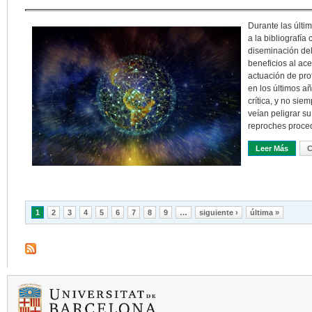
Durante las últi
a la bibliografía 
diseminación de
beneficios al acel
actuación de pro
en los últimos a
crítica, y no sie
veían peligrar s
reproches proced
Leer Más
Sobre
C
Páginas
1
2
3
4
5
6
7
8
9
…
siguiente ›
última »