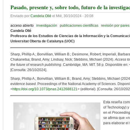
Pasado, presente y, sobre todo, futuro de la investigac
Enviado por
Candela Ollé
el
Mié, 30/10/2024 - 20:08
acceso abierto
investigación
publicaciones científicas
revisión por pares
Candela Ollé
Profesora de los Estudios de Ciencias de la Información y la Comunicac
Universitat Oberta de Catalunya (UOC)
Sharp, Phillip A.; Bonvillian, William B.; Desimone, Robert; Imperiali, Barb
Chakanetsa; Brand, Amy; Lindsay, Nick; Stebbins, Michael (2024).
Access to
the future of research publishing.
Cambridge, MA: MIT. 58 p. Disponible en: 
[Consulta: 26/10/2024].
Sharp, Phillip A.; Bonvillian, William B.; Brand, Amy; Stebbins, Michael (2024
evidence based.
Proceedings of the National Academy of Sciences. Disponi
<
https://doi.org/10.1073/pnas.2412688121
> (editorial). [Consulta: 26/10/202
Esta reseña comb
of Technology) y 
en el
Proceeding
se afirma que «n
para elaborar el 