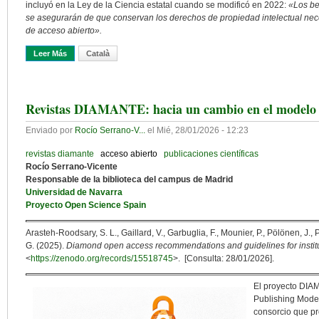
incluyó en la Ley de la Ciencia estatal cuando se modificó en 2022:
«Los be
se asegurarán de que conservan los derechos de propiedad intelectual nece
de acceso abierto».
Leer Más
Sobre La Situación De La Retención De Derechos En Europa
Català
Revistas DIAMANTE: hacia un cambio en el modelo de
Enviado por
Rocío Serrano-V...
el
Mié, 28/01/2026 - 12:23
revistas diamante
acceso abierto
publicaciones científicas
Rocío Serrano-Vicente
Responsable de la biblioteca del campus de Madrid
Universidad de Navarra
Proyecto Open Science Spain
Arasteh-Roodsary, S. L., Gaillard, V., Garbuglia, F., Mounier, P., Pölönen, J.
G. (2025).
Diamond open access recommendations and guidelines for instit
<
https://zenodo.org/records/15518745
>. [Consulta: 28/01/2026].
El proyecto DIAM
Publishing Mode
consorcio que pr