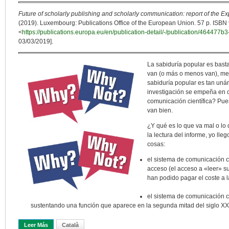
Future of scholarly publishing and scholarly communication: report of the 
(2019). Luxembourg: Publications Office of the European Union. 57 p. ISBN
<
https://publications.europa.eu/en/publication-detail/-/publication/4644
03/03/2019].
La sabiduría popular es basta
van (o más o menos van), mejo
sabiduría popular es tan uná
investigación se empeña en c
comunicación científica? Pue
van bien.
¿Y qué es lo que va mal o lo 
la lectura del informe, yo ll
cosas:
el sistema de comunicación ci
acceso (el acceso a «leer» su
han podido pagar el coste a l
el sistema de comunicación c
sustentando una función que aparece en la segunda mitad del siglo XX
Leer Más
Sobre ¿Si El Sistema De La Comunicación Científica No Funciona
Català