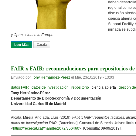
deben desarrolla
regional como eu
discusión alrede
ciencia abierta 
Support Facility
jornada se subdi
y
Open science in Europe.
Leer Más
Sobre Ciencia Abierta En Bélgica: Un Modelo Tricolor
Català
FAIR x FAIR: recomendaciones para repositorios de 
Enviado por
Tony Hernández-Pérez
el
Mié, 23/10/2019 - 13:03
datos FAIR
datos de investigación
repositorio
ciencia abierta
gestión de
Tony Hernández-Pérez
Departamento de Biblioteconomía y Documentación
Universidad Carlos III de Madrid
Alcalá, Mireia; Anglada, Lluís (2019).
FAIR x FAIR: requisitos factibles, alc
datos de investigación FAIR.
[Barcelona]: Consorci de Serveis Universitaris
<
https://recercat.cat//handle/2072/356460
>. [Consulta: 09/09/2019].