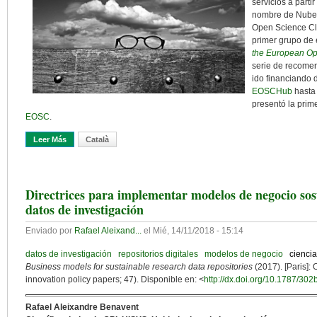
servicios a partir
nombre de Nube 
Open Science Cl
primer grupo de
the European Op
serie de recome
ido financiando 
EOSCHub
hasta 
presentó la prime
EOSC
.
Leer Más
Sobre Ya Empieza A Vislumbrarse La Nube
Català
Directrices para implementar modelos de negocio sost
datos de investigación
Enviado por
Rafael Aleixand...
el
Mié, 14/11/2018 - 15:14
datos de investigación
repositorios digitales
modelos de negocio
ciencia
Business models for sustainable research data repositories
(2017). [Paris]
innovation policy papers; 47). Disponible en: <
http://dx.doi.org/10.1787/30
Rafael Aleixandre Benavent