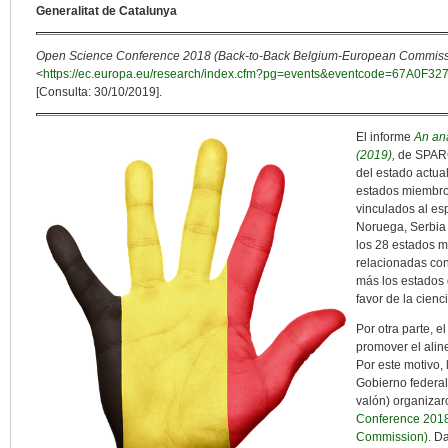
Generalitat de Catalunya
Open Science Conference 2018 (Back-to-Back Belgium-European Commiss
<
https://ec.europa.eu/research/index.cfm?pg=events&eventcode=67A
[Consulta: 30/10/2019].
El informe
An ana
(2019),
de SPARC
del estado actual
estados miembro
vinculados al es
Noruega, Serbia 
los 28 estados m
relacionadas con
más los estados q
favor de la cienc
Por otra parte, e
promover el alin
Por este motivo,
Gobierno federal
valón) organiza
Conference 2018
Commission)
. D