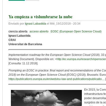
Ya empieza a vislumbrarse la nube
Enviado por
Ignasi Labastida
el
Mié, 19/12/2018 - 20:34
ciencia abierta
acceso abierto
EOSC (European Open Science Cloud)
Ignasi Labastida
CRAI
Universitat de Barcelona
Implementation roadmap for the European Open Science Cloud
(2018). 33 
Working Document). Disponible en: <
http://ec.europa.eu/research/opensci
[Consulta: 11.12.2018].
Prompting an EOSC in practice: final report and recommendations of the C
2018) on the European Open Science Cloud (EOSC)
(2018). Brussels: Eur
https://publications.europa.eu/en/web/eu-law-and-publications/publicatio...
.
En 2015, la Comi
infraestructura f
poder desarrollar
surgidos de la a