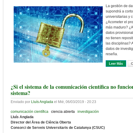
La gestión de da
supondrá a corto 
universitarias y 
¿Acometer el pro
más maduro? ¿Al
datos provisiona
no tienen reposi
las disciplinas? 
datos de investi
reseña.
Leer Más
Sobre 
C
¿Si el sistema de la comunicación científica no func
sistema?
Enviado por
Lluís Anglada
el
Mié, 06/03/2019 - 20:23
comunicación científica
ciencia abierta
investigación
Lluís Anglada
Director del Àrea de Ciència Oberta
Consorci de Serveis Universitaris de Catalunya (CSUC)