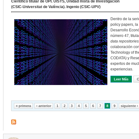
Científico titular de OPI. UISYS, Unidad mixta de Investigación
(CSIC-Universitat de València). Ingenio (CSIC-UPV)
Dentro de la ser
policy papers, l
Desarrollo Econ
número 47, titul
data repositories
colaboración con
Technology of th
CODATA) y Resea
expertos de much
experiencias.
Leer Más
Sobre 
C
Páginas
« primera
‹ anterior
1
2
3
4
5
6
7
8
9
siguiente ›