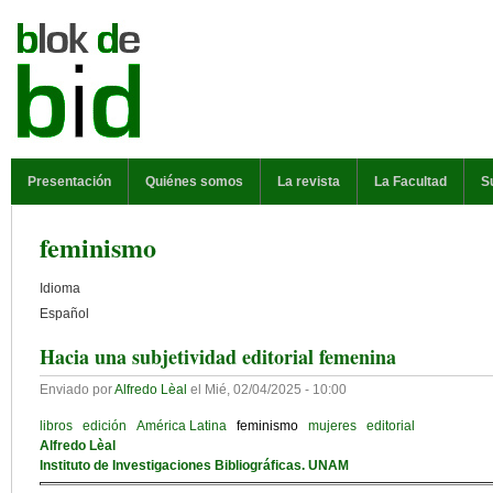
Pasar al contenido principal
MENÚ PRINCIPAL
Presentación
Quiénes somos
La revista
La Facultad
S
feminismo
Idioma
Español
Hacia una subjetividad editorial femenina
Enviado por
Alfredo Lèal
el
Mié, 02/04/2025 - 10:00
libros
edición
América Latina
feminismo
mujeres
editorial
Alfredo Lèal
Instituto de Investigaciones Bibliográficas. UNAM