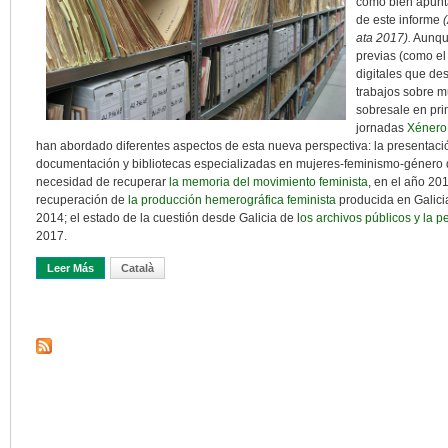
como bien apunta
de este informe
ata 2017).
Aunque
previas (como e
digitales que de
trabajos sobre m
sobresale en prim
jornadas
Xénero
han abordado diferentes aspectos de esta nueva perspectiva: la presentaci
documentación y bibliotecas especializadas en mujeres-feminismo-género de
necesidad de recuperar
la memoria del movimiento feminista
, en el año 20
recuperación de
la producción hemerográfica feminista
producida en Galicia
2014; el estado de la cuestión desde Galicia de l
os archivos públicos y la 
2017.
Leer Más
Sobre Archivos Y Archivística Con Perspectiva De Género. Una Mir
Català