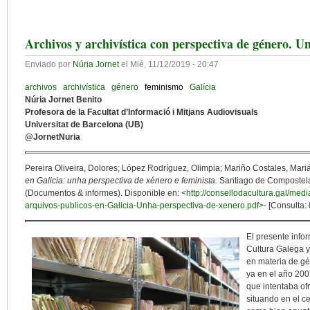
Archivos y archivística con perspectiva de género. U
Enviado por
Núria Jornet
el
Mié, 11/12/2019 - 20:47
archivos
archivística
género
feminismo
Galícia
Núria Jornet Benito
Profesora de la Facultat d’Informació i Mitjans Audiovisuals
Universitat de Barcelona (UB)
@JornetNuria
Pereira Oliveira, Dolores; López Rodríguez, Olimpia; Mariño Costales, Mar
en Galicia: unha perspectiva de xénero e feminista.
Santiago de Compostela:
(Documentos & informes). Disponible en: <
http://consellodacultura.gal/me
arquivos-publicos-en-Galicia-Unha-perspectiva-de-xenero.pdf
>- [Consulta:
El presente infor
Cultura Galega y
en materia de gé
ya en el año 200
que intentaba ofr
situando en el c