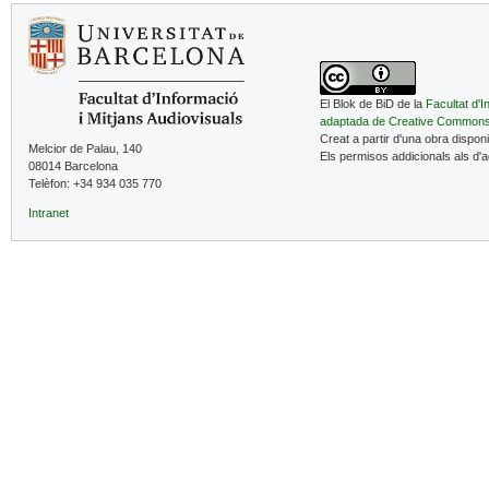
El Blok de BiD de la
Facultat d'I
adaptada de Creative Common
Creat a partir d'una obra dispon
Melcior de Palau, 140
Els permisos addicionals als d'
08014 Barcelona
Telèfon: +34 934 035 770
Intranet