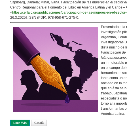
Szpilbarg, Daniela; Mihal, Ivana.
Participación de las mujeres en el sector e
Centro Regional para el Fomento del Libro en América Latina y el Caribe – C
<
https://cerlalc.org/publicaciones/participacion-de-las-mujeres-en-el-sector-
26.3.2025]. ISBN (PDF): 978-958-671-275-0.
Presentado a la 
investigación pil
Argentina, Colom
investigadoras D
dista mucho de l
Participación de 
latinoamericano
un inmejorable p
en el campo de l
herramientas soc
tanto como un e
anclado en la te
que en ésta se h
trabajo, Szpilbarg
especialista o n
torno a la impor
transformar las c
América Latina.
Leer Más
Sobre Hacia Una Subjetividad Editorial Femenina
Català