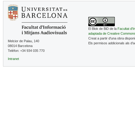
El Blok de BiD de la
Facultat d'I
adaptada de Creative Common
Creat a partir d'una obra dispon
Melcior de Palau, 140
Els permisos addicionals als d'
08014 Barcelona
Telèfon: +34 934 035 770
Intranet