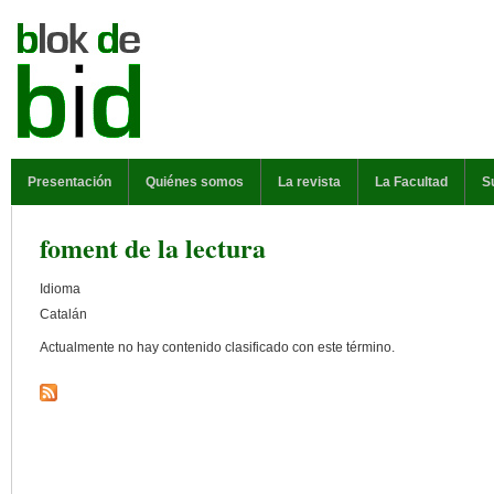
Pasar al contenido principal
MENÚ PRINCIPAL
Presentación
Quiénes somos
La revista
La Facultad
S
foment de la lectura
Idioma
Catalán
Actualmente no hay contenido clasificado con este término.