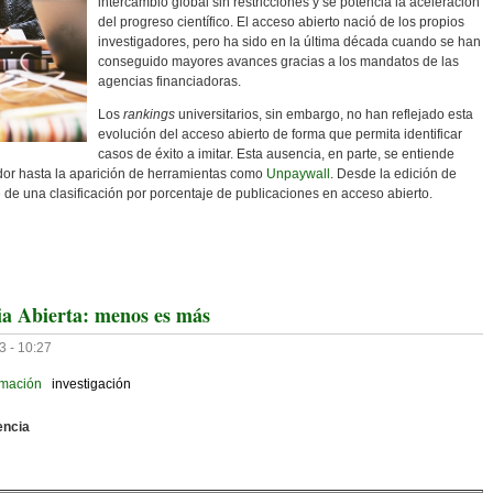
intercambio global sin restricciones y se potencia la aceleración
del progreso científico. El acceso abierto nació de los propios
investigadores, pero ha sido en la última década cuando se han
conseguido mayores avances gracias a los mandatos de las
agencias financiadoras.
Los
rankings
universitarios, sin embargo, no han reflejado esta
evolución del acceso abierto de forma que permita identificar
casos de éxito a imitar. Esta ausencia, en parte, se entiende
cador hasta la aparición de herramientas como
Unpaywall
. Desde la edición de
de una clasificación por porcentaje de publicaciones en acceso abierto.
 De Casos De Éxito En Universidades
ia Abierta: menos es más
3 - 10:27
ormación
investigación
encia