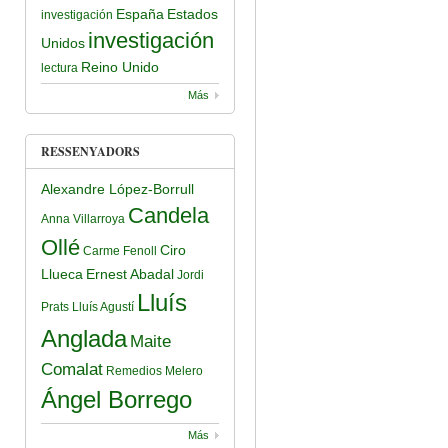
España
Estados
investigación
investigación
Unidos
Reino Unido
lectura
Más
RESSENYADORS
Alexandre López-Borrull
Candela
Anna Villarroya
Ollé
Ciro
Carme Fenoll
Llueca
Ernest Abadal
Jordi
Lluís
Prats
Lluís Agustí
Anglada
Maite
Comalat
Remedios Melero
Ángel Borrego
Más