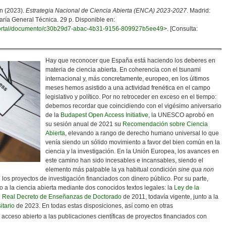
ón (2023).
Estrategia Nacional de Ciencia Abierta (ENCA) 2023-2027
. Madrid:
aría General Técnica. 29 p. Disponible en:
lPortal/documento/c30b29d7-abac-4b31-9156-809927b5ee49
>. [Consulta:
Hay que reconocer que España está haciendo los deberes en
materia de ciencia abierta. En coherencia con el tsunami
internacional y, más concretamente, europeo, en los últimos
meses hemos asistido a una actividad frenética en el campo
legislativo y político. Por no retroceder en exceso en el tiempo:
debemos recordar que coincidiendo con el vigésimo aniversario
de la
Budapest Open Access Initiative
, la UNESCO aprobó en
su sesión anual de 2021 su
Recomendación sobre Ciencia
Abierta
, elevando a rango de derecho humano universal lo que
venía siendo un sólido movimiento a favor del bien común en la
ciencia y la investigación. En la Unión Europea, los avances en
este camino han sido incesables e incansables, siendo el
elemento más palpable la ya habitual condición
sine qua non
 los proyectos de investigación financiados con dinero público. Por su parte,
 a la ciencia abierta mediante dos conocidos textos legales: la
Ley de la
l
Real Decreto de Enseñanzas de Doctorado
de 2011, todavía vigente, junto a la
itario
de 2023. En todas estas disposiciones, así como en otras
l acceso abierto a las publicaciones científicas de proyectos financiados con