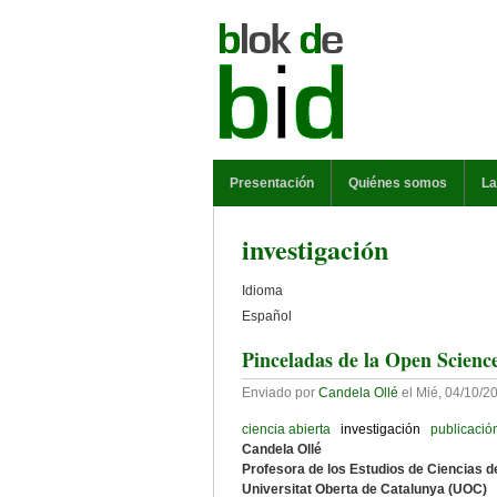
Pasar al contenido principal
MENÚ PRINCIPAL
Presentación
Quiénes somos
La
investigación
Idioma
Español
Pinceladas de la Open Scienc
Enviado por
Candela Ollé
el
Mié, 04/10/20
ciencia abierta
investigación
publicació
Candela Ollé
Profesora de los Estudios de Ciencias d
Universitat Oberta de Catalunya (UOC)