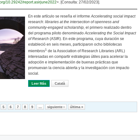
i.org/10.29242/report.asirjune2022
>. [Consulta: 27/02/2023].
En este artículo se reseña el informe
Accelerating social impact
research: libraries at the intersection of openness and
community-engaged scholarship,
el primero realizado dentro
del programa piloto denominado
Accelerating the Social Impact
of Research
(ASIR). En este programa, cuya duración se
estableció en seis meses, participaron ocho bibliotecas
1
miembros
de la Association of Research Libraries (ARL)
interesadas en compartir estrategias útiles para acelerar la
adopción e implementación de buenas prácticas que
promuevan la ciencia abierta y la investigación con impacto
social.
Leer Más
Sobre La Biblioteca Académica: Un Puente Para Una Cie
Català
5
6
7
8
9
…
siguiente ›
última »