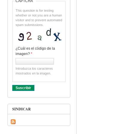
CAPTCHA
This question is for testing
whether or not you are a human
visitor and to prevent automated
spam submissions.
¿Cuál es el código de la
imagen?
*
Introduzca los caracteres
mostrados en la imagen.
SINDICAR