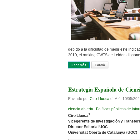
debido a la dificultad de medir este indi
2019, el ranking CWTS de Leiden dispone 
Leer Más
Sobre Acceso Abierto: Aprender
Català
Estrategia Española de Cienc
Enviado por
Ciro Llueca
el
Mié, 10/05/202
ciencia abierta
Políticas públicas de inf
1
Ciro Llueca
Vicegerente de Investigación y Transfer
Director Editorial UOC
Universitat Oberta de Catalunya (UOC)