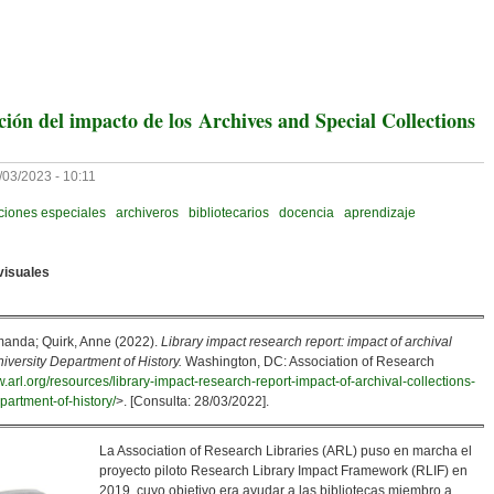
encia Abierta: Menos Es Más
ición del impacto de los Archives and Special Collections
/03/2023 - 10:11
ciones especiales
archiveros
bibliotecarios
docencia
aprendizaje
visuales
manda; Quirk, Anne (2022).
Library impact research report: impact of archival
iversity Department of History.
Washington, DC: Association of Research
w.arl.org/resources/library-impact-research-report-impact-of-archival-collections-
partment-of-history/
>. [Consulta: 28/03/2022].
La Association of Research Libraries (ARL) puso en marcha el
proyecto piloto Research Library Impact Framework (RLIF) en
2019, cuyo objetivo era ayudar a las bibliotecas miembro a