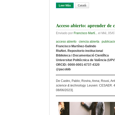
Leer Más
Sobre Pinceladas De La Open Sc
Català
Acceso abierto: aprender de c
Enviado por
Francisco Martí...
el
Mié, 05/0
acceso abierto
ciencia abierta
publicaci
Francisco Martínez-Galindo
RiuNet. Repositorio institucional
Biblioteca i Documentació Científica
Universitat Politècnica de València (UPV
ORCID: 0000-0001-6737-4320
@pacobib
De Castro, Pablo; Rovira, Anna; Rousi, Antt
science & technology.
Leuven: CESAER. 41
08/06/2023].