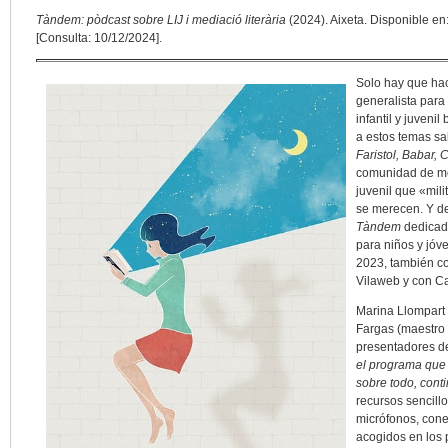
Tàndem: pòdcast sobre LIJ i mediació literària
(2024). Aixeta. Disponible en
[Consulta: 10/12/2024].
Solo hay que hac
generalista para 
infantil y juveni
a estos temas s
Faristol, Babar, 
comunidad de medi
juvenil que «mil
se merecen. Y d
Tàndem
dedicado
para niños y jóve
2023, también c
Vilaweb y con Car
Marina Llompart (
Fargas (maestro 
presentadores de
el programa que 
sobre todo, cont
recursos sencill
micrófonos, cone
acogidos en los 