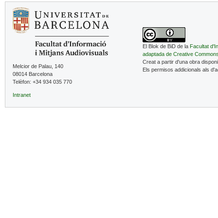
El Blok de BiD de la
Facultat d'I
adaptada de Creative Common
Creat a partir d'una obra dispon
Melcior de Palau, 140
Els permisos addicionals als d'
08014 Barcelona
Telèfon: +34 934 035 770
Intranet