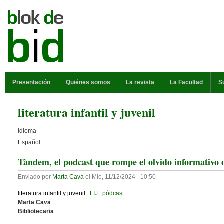
Pasar al contenido principal
MENÚ PRINCIPAL
Presentación
Quiénes somos
La revista
La Facultad
S
literatura infantil y juvenil
Idioma
Español
Tàndem, el podcast que rompe el olvido informativo de 
Enviado por
Marta Cava
el
Mié, 11/12/2024 - 10:50
literatura infantil y juvenil
LIJ
pódcast
Marta Cava
Bibliotecaria