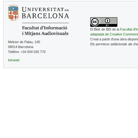
El Blok de BiD de la
Facultat d'I
adaptada de Creative Common
Creat a partir d'una obra dispon
Melcior de Palau, 140
Els permisos addicionals als d'
08014 Barcelona
Telèfon: +34 934 035 770
Intranet