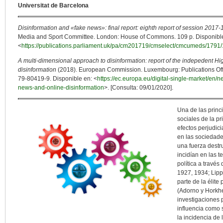
Universitat de Barcelona
Disinformation and «fake news»: final report: eighth report of session 2017-
Media and Sport Committee. London: House of Commons. 109 p. Disponibl
<
https://publications.parliament.uk/pa/cm201719/cmselect/cmcumeds/1791/
A multi-dimensional approach to disinformation: report of the indepedent H
disinformation
(2018). European Commission. Luxembourg: Publications Offi
79-80419-9. Disponible en: <
https://ec.europa.eu/digital-single-market/en/n
news-and-online-disinformation
>. [Consulta: 09/01/2020].
Una de las princ
sociales de la pr
efectos perjudic
en las sociedade
una fuerza destru
incidían en las 
política a través
1927, 1934; Lipp
parte de la élite
(Adorno y Horkhe
investigaciones 
influencia como 
la incidencia de 