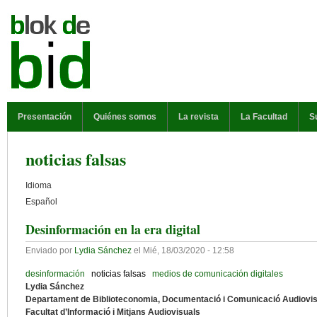
Pasar al contenido principal
MENÚ PRINCIPAL
Presentación
Quiénes somos
La revista
La Facultad
S
noticias falsas
Idioma
Español
Desinformación en la era digital
Enviado por
Lydia Sánchez
el
Mié, 18/03/2020 - 12:58
desinformación
noticias falsas
medios de comunicación digitales
Lydia Sánchez
Departament de Biblioteconomia, Documentació i Comunicació Audiovis
Facultat d’Informació i Mitjans Audiovisuals