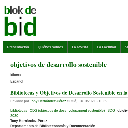
Pasar al contenido principal
MENÚ PRINCIPAL
Presentación
Quiénes somos
La revista
La Facultad
S
objetivos de desarrollo sostenible
Idioma
Español
Bibliotecas y Objetivos de Desarrollo Sostenible en 
Enviado por
Tony Hernández-Pérez
el
Mié, 13/10/2021 - 10:39
bibliotecas
ODS (objectius de desenvolupament sostenible)
SDG
objeti
2030
Tony Hernández-Pérez
Departamento de Biblioteconomía y Documentación