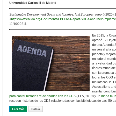
Universidad Carlos III de Madrid
Sustainable Development Goals and libraries: first European report
(2020). 
<
http://www.eblida.org/Documents/EBLIDA-Report-SDGs-and-their-implement
11/10/2021].
En 2015, la Org
aprobó 17 Objeti
de una Agenda 2
universal a la ac
planeta y mejora
en todo el mundo
a la velocidad qu
líderes mundiale
con la promesa d
lograr los ODS e
bibliotecas, la I
Associations and 
intentar contribu
para contar historias relacionadas con los ODS
(IFLA, 2019) y un
mapa mund
recogen historias de los ODS relacionadas con las bibliotecas de casi 50 p
Leer Más
Sobre Bibliotecas Y Objetivos De Desarrollo Sostenible En La Age
Català