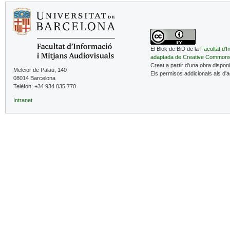
El Blok de BiD de la
Facultat d'I
adaptada de Creative Common
Creat a partir d'una obra dispon
Melcior de Palau, 140
Els permisos addicionals als d'
08014 Barcelona
Telèfon: +34 934 035 770
Intranet