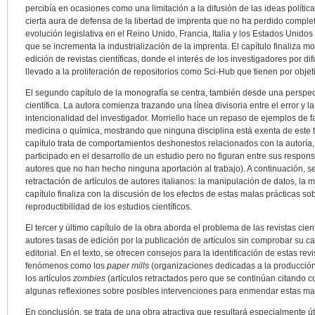
percibía en ocasiones como una limitación a la difusión de las ideas políticas
cierta aura de defensa de la libertad de imprenta que no ha perdido compl
evolución legislativa en el Reino Unido, Francia, Italia y los Estados Unidos
que se incrementa la industrialización de la imprenta. El capítulo finaliza 
edición de revistas científicas, donde el interés de los investigadores por di
llevado a la proliferación de repositorios como Sci-Hub que tienen por objetivo
El segundo capítulo de la monografía se centra, también desde una perspecti
científica. La autora comienza trazando una línea divisoria entre el error y la
intencionalidad del investigador. Morriello hace un repaso de ejemplos de f
medicina o química, mostrando que ninguna disciplina está exenta de este t
capítulo trata de comportamientos deshonestos relacionados con la autoría
participado en el desarrollo de un estudio pero no figuran entre sus responsa
autores que no han hecho ninguna aportación al trabajo). A continuación, se
retractación de artículos de autores italianos: la manipulación de datos, la 
capítulo finaliza con la discusión de los efectos de estas malas prácticas so
reproductibilidad de los estudios científicos.
El tercer y último capítulo de la obra aborda el problema de las revistas cie
autores tasas de edición por la publicación de artículos sin comprobar su ca
editorial. En el texto, se ofrecen consejos para la identificación de estas re
fenómenos como los
paper mills
(organizaciones dedicadas a la producción d
los artículos
zombies
(artículos retractados pero que se continúan citando c
algunas reflexiones sobre posibles intervenciones para enmendar estas mala
En conclusión, se trata de una obra atractiva que resultará especialmente út