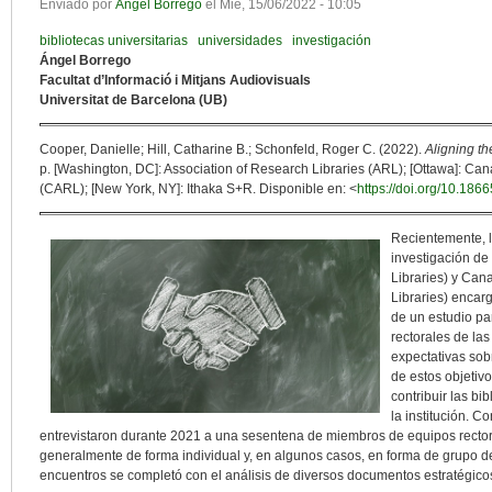
Enviado por
Àngel Borrego
el
Mié, 15/06/2022 - 10:05
bibliotecas universitarias
universidades
investigación
Ángel Borrego
Facultat d’Informació i Mitjans Audiovisuals
Universitat de Barcelona (UB)
Cooper, Danielle; Hill, Catharine B.; Schonfeld, Roger C. (2022).
Aligning th
p. [Washington, DC]: Association of Research Libraries (ARL); [Ottawa]: Can
(CARL); [New York, NY]: Ithaka S+R. Disponible en: <
https://doi.org/10.186
Recientemente, l
investigación de
Libraries) y Can
Libraries) encarg
de un estudio par
rectorales de la
expectativas sob
de estos objetiv
contribuir las bi
la institución. C
entrevistaron durante 2021 a una sesentena de miembros de equipos rector
generalmente de forma individual y, en algunos casos, en forma de grupo d
encuentros se completó con el análisis de diversos documentos estratégico