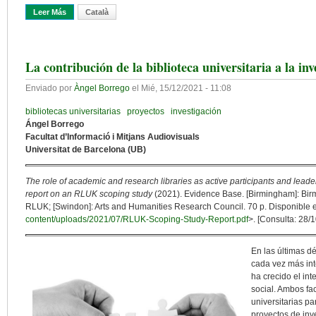
Leer Más
Sobre El Rol De La Biblioteca En La Estrategia De La Universidad
Català
La contribución de la biblioteca universitaria a la in
Enviado por
Àngel Borrego
el
Mié, 15/12/2021 - 11:08
bibliotecas universitarias
proyectos
investigación
Ángel Borrego
Facultat d’Informació i Mitjans Audiovisuals
Universitat de Barcelona (UB)
The role of academic and research libraries as active participants and leader
report on an RLUK scoping study
(2021). Evidence Base. [Birmingham]: Birm
RLUK; [Swindon]: Arts and Humanities Research Council. 70 p. Disponible e
content/uploads/2021/07/RLUK-Scoping-Study-Report.pdf
>. [Consulta: 28/
En las últimas dé
cada vez más inte
ha crecido el int
social. Ambos fac
universitarias pa
proyectos de inve