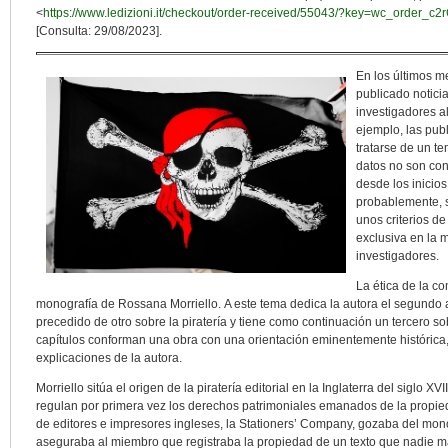
<
https://www.ledizioni.it/checkout/order-received/55043/?key=wc_order_
[Consulta: 29/08/2023].
En los últimos 
publicado notic
investigadores al
ejemplo, las pub
tratarse de un te
datos no son co
desde los inicio
probablemente, 
unos criterios d
exclusiva en la m
investigadores.
La ética de la co
monografía de Rossana Morriello. A este tema dedica la autora el segundo a
precedido de otro sobre la piratería y tiene como continuación un tercero so
capítulos conforman una obra con una orientación eminentemente histórica,
explicaciones de la autora.
Morriello sitúa el origen de la piratería editorial en la Inglaterra del siglo 
regulan por primera vez los derechos patrimoniales emanados de la propieda
de editores e impresores ingleses, la Stationers’ Company, gozaba del mono
aseguraba al miembro que registraba la propiedad de un texto que nadie má