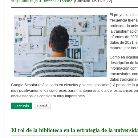
<
https://doi.org/10.18665/sr.316896
>. [Consulta: 06/11/2022].
El proyecto «Ith
frecuencia triena
profesorado univ
la transformación
informes de
200
datos de 2021, e
manera, por los 
Como en ocasione
descripción de l
información con 
encuestados con
datos tradicion
Google Scholar (más usado en ciencias y ciencias sociales). A pesar de la
muy positivamente los congresos para mantenerse al día de los avances en s
encuestados los considera muy importantes.
Leer Más
Sobre Los Hábitos Informativos Del Profesorado Universitario No
Català
El rol de la biblioteca en la estrategia de la universid