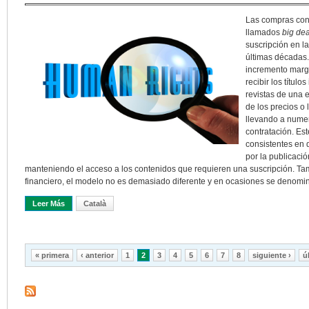
Las compras con
llamados
big dea
suscripción en la
últimas décadas.
incremento margi
recibir los títul
revistas de una 
de los precios o 
llevando a numer
contratación. Est
consistentes en q
por la publicació
manteniendo el acceso a los contenidos que requieren una suscripción. Tam
financiero, el modelo no es demasiado diferente y en ocasiones se denomin
Leer Más
Sobre ¿Qué Piensa El Profesorado Cuando Se Cancela La Suscripc
Català
Páginas
« primera
‹ anterior
1
2
3
4
5
6
7
8
siguiente ›
ú