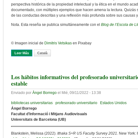
perspectiva histórica de la propiedad intelectual y la ética en el mundo aca
documentado, con múltiples ejemplos que hacen amena la lectura. Quizás se
de las conductas descritas y una reflexión más profunda sobre sus causas y
Nota. Esta reseña se publica simultáneamente con el
Blog de l’Escola de Ll
© Imagen inicial de
Dimitris Vetsikas
en Pixabay
Leer Más
Sobre De Piratas Y Predadores Editoriales
Català
Los hábitos informativos del profesorado universita
estable
Enviado por
Àngel Borrego
el
Mié, 09/11/2022 - 13:38
bibliotecas universitarias
profesorado universitario
Estados Unidos
Ángel Borrego
Facultat d'Informació i Mitjans Audiovisuals
Universitats de Barcelona (UB)
Blankstein, Melissa (2022).
Ithaka S+R US Faculty Survey 2021
. New York: 