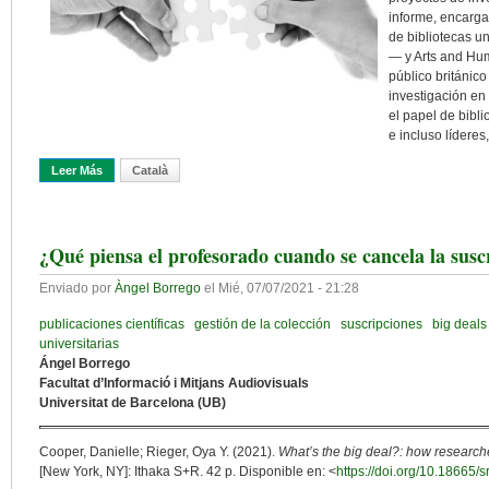
informe, encarg
de bibliotecas un
— y Arts and Hu
público británic
investigación en
el papel de bibl
e incluso líderes
Leer Más
Sobre La Contribución De La Biblioteca Universitaria A La Investi
Català
¿Qué piensa el profesorado cuando se cancela la susc
Enviado por
Àngel Borrego
el
Mié, 07/07/2021 - 21:28
publicaciones científicas
gestión de la colección
suscripciones
big deals
universitarias
Ángel Borrego
Facultat d’Informació i Mitjans Audiovisuals
Universitat de Barcelona (UB)
Cooper, Danielle; Rieger, Oya Y. (2021).
What’s the big deal?: how research
[New York, NY]: Ithaka S+R. 42 p. Disponible en: <
https://doi.org/10.18665/