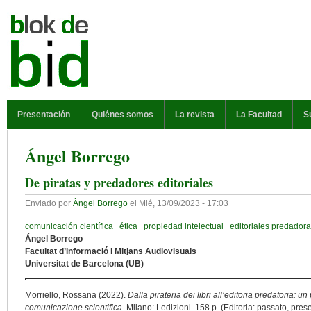
Pasar al contenido principal
MENÚ PRINCIPAL
Presentación
Quiénes somos
La revista
La Facultad
S
Ángel Borrego
De piratas y predadores editoriales
Enviado por
Àngel Borrego
el
Mié, 13/09/2023 - 17:03
comunicación científica
ética
propiedad intelectual
editoriales predador
Ángel Borrego
Facultat d’Informació i Mitjans Audiovisuals
Universitat de Barcelona (UB)
Morriello, Rossana (2022).
Dalla pirateria dei libri all’editoria predatoria: u
comunicazione scientifica.
Milano: Ledizioni. 158 p. (Editoria: passato, prese