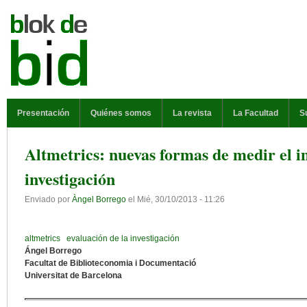
Pasar al contenido principal
MENÚ PRINCIPAL
Presentación
Quiénes somos
La revista
La Facultad
S
Altmetrics: nuevas formas de medir el i
investigación
Enviado por
Àngel Borrego
el
Mié, 30/10/2013 - 11:26
altmetrics
evaluación de la investigación
Ángel Borrego
Facultat de Biblioteconomia i Documentació
Universitat de Barcelona