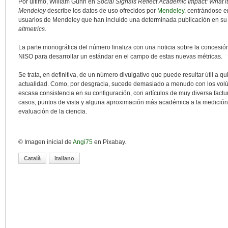
Por último, William Gunn en
Social Signals Reflect Academic Impact: What 
Mendeley
describe los datos de uso ofrecidos por
Mendeley
, centrándose e
usuarios de Mendeley que han incluido una determinada publicación en su b
altmetrics
.
La parte monográfica del número finaliza con una noticia sobre la concesió
NISO para desarrollar un estándar en el campo de estas nuevas métricas.
Se trata, en definitiva, de un número divulgativo que puede resultar útil a 
actualidad. Como, por desgracia, sucede demasiado a menudo con los vol
escasa consistencia en su configuración, con artículos de muy diversa fact
casos, puntos de vista y alguna aproximación más académica a la medición d
evaluación de la ciencia.
© Imagen inicial de
Angi75
en Pixabay.
Català
Italiano