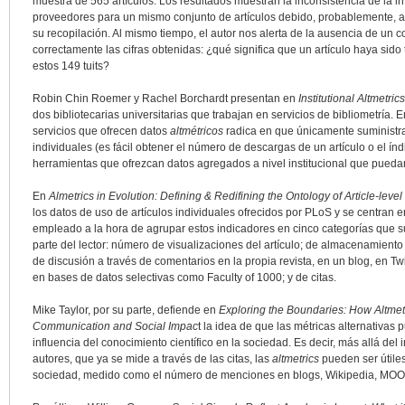
muestra de 565 artículos. Los resultados muestran la inconsistencia de la in
proveedores para un mismo conjunto de artículos debido, probablemente, a
su recopilación. Al mismo tiempo, el autor nos alerta de la ausencia de un c
correctamente las cifras obtenidas: ¿qué significa que un artículo haya sid
estos 149 tuits?
Robin Chin Roemer y Rachel Borchardt presentan en
Institutional Altmetri
dos bibliotecarias universitarias que trabajan en servicios de bibliometría. E
servicios que ofrecen datos
altmétricos
radica en que únicamente suministra
individuales (es fácil obtener el número de descargas de un artículo o el índ
herramientas que ofrezcan datos agregados a nivel institucional que puedan
En
Almetrics in Evolution: Defining & Redifining the Ontology of Article-level
los datos de uso de artículos individuales ofrecidos por PLoS y se centran en
empleado a la hora de agrupar estos indicadores en cinco categorías que 
parte del lector: número de visualizaciones del artículo; de almacenamiento 
de discusión a través de comentarios en la propia revista, en un blog, en Tw
en bases de datos selectivas como Faculty of 1000; y de citas.
Mike Taylor, por su parte, defiende en
Exploring the Boundaries: How Altmet
Communication and Social Impac
t la idea de que las métricas alternativas
influencia del conocimiento científico en la sociedad. Es decir, más allá del 
autores, que ya se mide a través de las citas, las
altmetrics
pueden ser útiles
sociedad, medido como el número de menciones en blogs, Wikipedia, MOOC