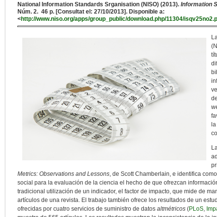
National Information Standards Srganisation (NISO) (2013).
Information 
Núm. 2. 46 p. [Consultat el: 27/10/2013]. Disponible a:
<
http://www.niso.org/apps/group_public/download.php/11304/isqv25no2.
L
(N
tí
di
bi
in
ve
de
we
fa
la
c
La
ad
pr
Metrics: Observations and Lessons
, de Scott Chamberlain, e identifica como
social para la evaluación de la ciencia el hecho de que ofrezcan información 
tradicional utilización de un indicador, el factor de impacto, que mide de ma
artículos de una revista. El trabajo también ofrece los resultados de un estud
ofrecidas por cuatro servicios de suministro de datos
altmétricos
(
PLoS
,
Imp