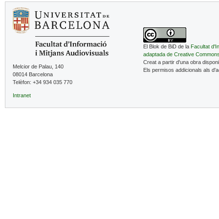
El Blok de BiD de la
Facultat d'I
adaptada de Creative Common
Creat a partir d'una obra dispon
Melcior de Palau, 140
Els permisos addicionals als d'
08014 Barcelona
Telèfon: +34 934 035 770
Intranet