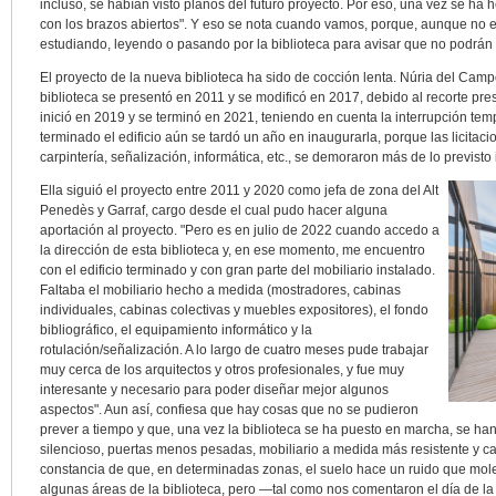
incluso, se habían visto planos del futuro proyecto. Por eso, una vez se ha
con los brazos abiertos". Y eso se nota cuando vamos, porque, aunque no e
estudiando, leyendo o pasando por la biblioteca para avisar que no podrán a
El proyecto de la nueva biblioteca ha sido de cocción lenta. Núria del Cam
biblioteca se presentó en 2011 y se modificó en 2017, debido al recorte pre
inició en 2019 y se terminó en 2021, teniendo en cuenta la interrupción te
terminado el edificio aún se tardó un año en inaugurarla, porque las licitacio
carpintería, señalización, informática, etc., se demoraron más de lo previsto 
Ella siguió el proyecto entre 2011 y 2020 como jefa de zona del Alt
Penedès y Garraf, cargo desde el cual pudo hacer alguna
aportación al proyecto. "Pero es en julio de 2022 cuando accedo a
la dirección de esta biblioteca y, en ese momento, me encuentro
con el edificio terminado y con gran parte del mobiliario instalado.
Faltaba el mobiliario hecho a medida (mostradores, cabinas
individuales, cabinas colectivas y muebles expositores), el fondo
bibliográfico, el equipamiento informático y la
rotulación/señalización. A lo largo de cuatro meses pude trabajar
muy cerca de los arquitectos y otros profesionales, y fue muy
interesante y necesario para poder diseñar mejor algunos
aspectos". Aun así, confiesa que hay cosas que no se pudieron
prever a tiempo y que, una vez la biblioteca se ha puesto en marcha, se ha
silencioso, puertas menos pesadas, mobiliario a medida más resistente y ca
constancia de que, en determinadas zonas, el suelo hace un ruido que mole
algunas áreas de la biblioteca, pero —tal como nos comentaron el día de la 