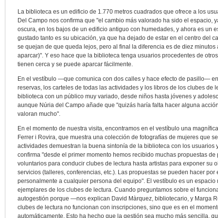
La biblioteca es un edificio de 1.770 metros cuadrados que ofrece a los usu
Del Campo nos confirma que "el cambio más valorado ha sido el espacio, y
oscura, en los bajos de un edificio antiguo con humedades, y ahora es un 
gustado tanto es su ubicación, ya que ha dejado de estar en el centro del 
se quejan de que queda lejos, pero al final la diferencia es de diez minutos a
aparcar)". Y eso hace que la biblioteca tenga usuarios procedentes de otros
tienen cerca y se puede aparcar fácilmente.
En el vestíbulo —que comunica con dos calles y hace efecto de pasillo— e
reservas, los carteles de todas las actividades y los libros de los clubes de 
biblioteca con un público muy variado, desde niños hasta jóvenes y adoles
aunque Núria del Campo añade que "quizás haría falta hacer alguna acció
valoran mucho".
En el momento de nuestra visita, encontramos en el vestíbulo una magnífic
Ferrer i Rovira, que muestra una colección de fotografías de mujeres que se
actividades demuestran la buena sintonía de la biblioteca con los usuarios y
confirma "desde el primer momento hemos recibido muchas propuestas de 
voluntarios para conducir clubes de lectura hasta artistas para exponer su 
servicios (talleres, conferencias, etc.). Las propuestas se pueden hacer por
personalmente a cualquier persona del equipo". El vestíbulo es un espacio m
ejemplares de los clubes de lectura. Cuando preguntamos sobre el funcio
autogestión porque —nos explican David Màrquez, bibliotecario, y Marga Rose
clubes de lectura no funcionan con inscripciones, sino que es en el momen
automáticamente. Esto ha hecho que la gestión sea mucho más sencilla, qu