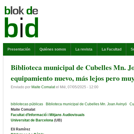
Pasar al contenido principal
MENÚ PRINCIPAL
Presentación
Quiénes somos
La revista
La Facultad
S
Biblioteca municipal de Cubelles Mn. J
equipamiento nuevo, más lejos pero mu
Enviado por
Maite Comalat
el
Mié, 07/05/2025 - 12:00
bibliotecas públicas
Biblioteca municipal de Cubelles Mn. Joan Avinyó
Cu
Maite Comalat
Facultat d’Informació i Mitjans Audiovisuals
Universitat de Barcelona
(UB)
Eli Ramírez