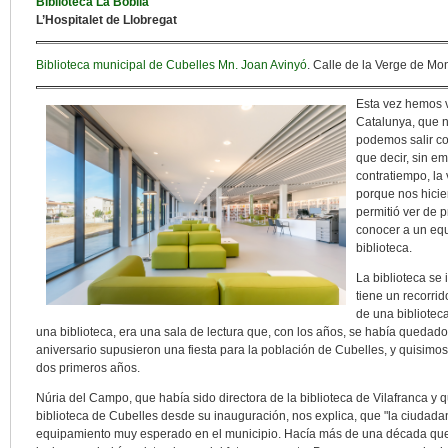
Biblioteca La Bòbila
L’Hospitalet de Llobregat
Biblioteca municipal de Cubelles Mn. Joan Avinyó
. Calle de la Verge de Mo
Esta vez hemos 
Catalunya, que n
podemos salir co
que decir, sin e
contratiempo, la 
porque nos hicie
permitió ver de p
conocer a un eq
biblioteca.
La biblioteca se
tiene un recorrid
de una bibliotec
una biblioteca, era una sala de lectura que, con los años, se había quedad
aniversario supusieron una fiesta para la población de Cubelles, y quisim
dos primeros años.
Núria del Campo, que había sido directora de la biblioteca de Vilafranca y q
biblioteca de Cubelles desde su inauguración, nos explica, que "la ciudad
equipamiento muy esperado en el municipio. Hacía más de una década que 