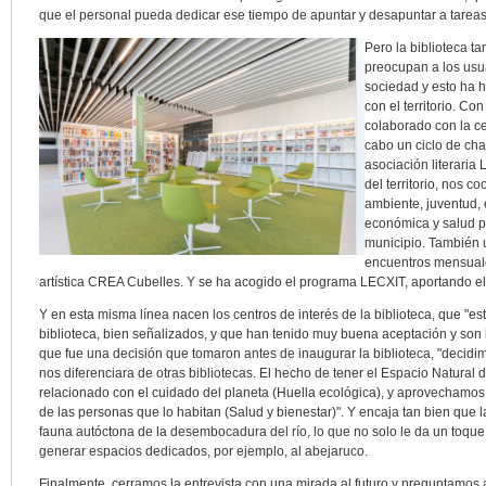
que el personal pueda dedicar ese tiempo de apuntar y desapuntar a tareas
Pero la biblioteca t
preocupan a los usu
sociedad y esto ha 
con el territorio. C
colaborado con la ce
cabo un ciclo de cha
asociación literaria
del territorio, nos 
ambiente, juventud,
económica y salud par
municipio. También u
encuentros mensuales
artística CREA Cubelles. Y se ha acogido el programa LECXIT, aportando el 
Y en esta misma línea nacen los centros de interés de la biblioteca, que "es
biblioteca, bien señalizados, y que han tenido muy buena aceptación y son 
que fue una decisión que tomaron antes de inaugurar la biblioteca, "decid
nos diferenciara de otras bibliotecas. El hecho de tener el Espacio Natural 
relacionado con el cuidado del planeta (Huella ecológica), y aprovechamos
de las personas que lo habitan (Salud y bienestar)". Y encaja tan bien que l
fauna autóctona de la desembocadura del río, lo que no solo le da un toque 
generar espacios dedicados, por ejemplo, al abejaruco.
Finalmente, cerramos la entrevista con una mirada al futuro y preguntamos