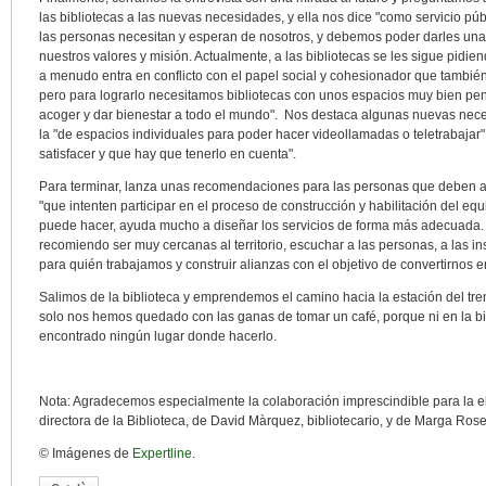
las bibliotecas a las nuevas necesidades, y ella nos dice "como servicio 
las personas necesitan y esperan de nosotros, y debemos poder darles una
nuestros valores y misión. Actualmente, a las bibliotecas se les sigue pidien
a menudo entra en conflicto con el papel social y cohesionador que también t
pero para lograrlo necesitamos bibliotecas con unos espacios muy bien p
acoger y dar bienestar a todo el mundo". Nos destaca algunas nuevas nec
la "de espacios individuales para poder hacer videollamadas o teletrabaja
satisfacer y que hay que tenerlo en cuenta".
Para terminar, lanza unas recomendaciones para las personas que deben as
"que intenten participar en el proceso de construcción y habilitación del eq
puede hacer, ayuda mucho a diseñar los servicios de forma más adecuada. 
recomiendo ser muy cercanas al territorio, escuchar a las personas, a las i
para quién trabajamos y construir alianzas con el objetivo de convertirnos e
Salimos de la biblioteca y emprendemos el camino hacia la estación del tren
solo nos hemos quedado con las ganas de tomar un café, porque ni en la bi
encontrado ningún lugar donde hacerlo.
Nota: Agradecemos especialmente la colaboración imprescindible para la e
directora de la Biblioteca, de David Màrquez, bibliotecario, y de Marga Rosell
© Imágenes de
Expertline
.