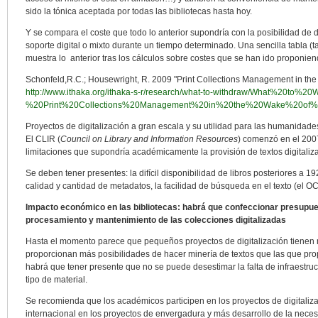
sido la tónica aceptada por todas las bibliotecas hasta hoy.
Y se compara el coste que todo lo anterior supondría con la posibilidad de d
soporte digital o mixto durante un tiempo determinado. Una sencilla tabla (
muestra lo anterior tras los cálculos sobre costes que se han ido proponien
Schonfeld,R.C.; Housewright, R. 2009 "Print Collections Management in the
http://www.ithaka.org/ithaka-s-r/research/what-to-withdraw/What%20to%2
%20Print%20Collections%20Management%20in%20the%20Wake%20of%20D
Proyectos de digitalización a gran escala y su utilidad para las humanida
El CLIR (
Council on Library and Information Resources
) comenzó en el 2007
limitaciones que supondría académicamente la provisión de textos digitali
Se deben tener presentes: la difícil disponibilidad de libros posteriores a 19
calidad y cantidad de metadatos, la facilidad de búsqueda en el texto (el 
Impacto económico en las bibliotecas: habrá que confeccionar presupu
procesamiento y mantenimiento de las colecciones digitalizadas
Hasta el momento parece que pequeños proyectos de digitalización tienen
proporcionan más posibilidades de hacer minería de textos que las que pr
habrá que tener presente que no se puede desestimar la falta de infraestru
tipo de material.
Se recomienda que los académicos participen en los proyectos de digitali
internacional en los proyectos de envergadura y más desarrollo de la necesa