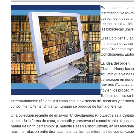
Este estudio editado
Information Resourc
gestión del nuevo amb
reconceptualización
las bibliotecas univer
El estudio tiene 6 a
biblioteca nueva ser
libro, Grandes proyec
Conclusiones, Epílo
La idea del orden
Charles Henry transm
Toulmin que ya nos 
generación en gener
Use and Evolution o
hoy en los procedim
Toulmin publicó su t
extremadamente rápidas, así como con la existencia de recursos y herramien
conocimiento/ entendimiento humano se produce de forma diferente.
Una colección reciente de ensayos "
Understanding Knowledge as a Common
cambiado la forma de crear, compartir y preservar el conocimiento al pasar
hablar de un "hipercambio" (Charlotte Hess y Elinor Ostrom) en las relacione
más interrelación entre distintas materias, formas diferentes de comunicaci