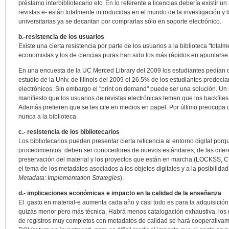
préstamo interbibliotecario etc. En lo referente a licencias debería existir 
revistas e- están totalmente introducidas en el mundo de la investigación y 
universitarias ya se decantan por comprarlas sólo en soporte electrónico.
b.-resistencia de los usuarios
Existe una cierta resistencia por parte de los usuarios a la biblioteca "totalm
economistas y los de ciencias puras han sido los más rápidos en apuntarse a
En una encuesta de la UC Merced Library del 2009 los estudiantes pedían 
estudio de la Univ. de Illinois del 2009 el 26.5% de los estudiantes predecí
electrónicos. Sin embargo el "print on demand" puede ser una solución. 
manifiesto que los usuarios de revistas electrónicas temen que los backfile
Además prefieren que se les cite en medios en papel. Por último preocupa
nunca a la biblioteca.
c.- resistencia de los bibliotecarios
Los bibliotecarios pueden presentar cierta reticencia al entorno digital por
procedimientos: deben ser conocedores de nuevos estándares, de las difer
preservación del material y los proyectos que están en marcha (LOCKSS, 
el tema de los metadatos asociados a los objetos digitales y a la posibili
Metadata: Implementation Strategies
).
d.- implicaciones económicas e impacto en la calidad de la enseñanza
El gasto en material-e aumenta cada año y casi todo es para la adquisición d
quizás menor pero más técnica. Habrá menos catalogación exhaustiva, los 
de registros muy completos con metadatos de calidad se hará cooperativame