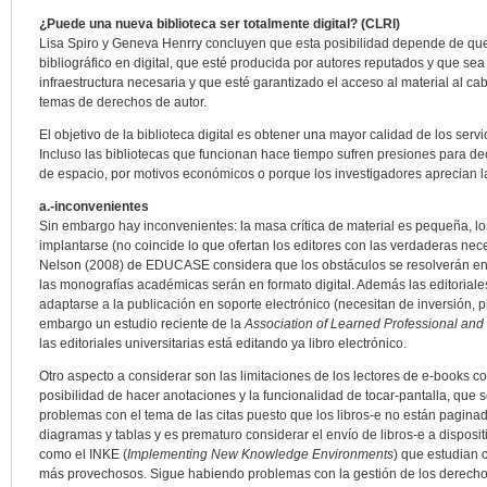
¿Puede una nueva biblioteca ser totalmente digital? (CLRI)
Lisa Spiro y Geneva Henrry concluyen que esta posibilidad depende de que 
bibliográfico en digital, que esté producida por autores reputados y que sea
infraestructura necesaria y que esté garantizado el acceso al material al c
temas de derechos de autor.
El objetivo de la biblioteca digital es obtener una mayor calidad de los ser
Incluso las bibliotecas que funcionan hace tiempo sufren presiones para dec
de espacio, por motivos económicos o porque los investigadores aprecian la
a.-inconvenientes
Sin embargo hay inconvenientes: la masa crítica de material es pequeña, lo
implantarse (no coincide lo que ofertan los editores con las verdaderas nec
Nelson (2008) de EDUCASE considera que los obstáculos se resolverán en
las monografías académicas serán en formato digital. Además las editoriale
adaptarse a la publicación en soporte electrónico (necesitan de inversión, pl
embargo un estudio reciente de la
Association of Learned Professional and
las editoriales universitarias está editando ya libro electrónico.
Otro aspecto a considerar son las limitaciones de los lectores de e-books co
posibilidad de hacer anotaciones y la funcionalidad de tocar-pantalla, que 
problemas con el tema de las citas puesto que los libros-e no están paginad
diagramas y tablas y es prematuro considerar el envío de libros-e a dispos
como el INKE (
Implementing New Knowledge Environments
) que estudian 
más provechosos. Sigue habiendo problemas con la gestión de los derechos