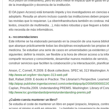
ROI (
return on investment
), pero es difícil medir el impacto que el gasto en 
de la investigación y docencia de la institución.
El OA (
open Access
) está tomando ímpetu y los investigadores en ciencias 
adoptarlo. Resulta un ahorro incluso cuando las instituciones deben propor
las revistas que lo requieran. La ciberinfraestructura también es costosa: 
textos, creación de multimedia…), más redes robustas y que lleguen a todos,
ello necesita de más informáticos.
e.- recomendaciones
Este informe se ha elaborado pensando en la creación de una nueva bibliot
que abarque prácticamente todas las disciplinas exceptuando las propias de
medicina. Se estudian una serie de casos en universidades ya existentes y
siguientes: definir la misión, ser flexible a la hora de ofrecer acceso a la in
compartir recursos y conocimiento, desarrollar nuevos modelos de servicio, r
construir servicios que faciliten la colaboración y la interactuación, planific
Anson, C; Cornell, R.2009. E-Book collections. SPEC kit, 313 Washington: As
http://www.arl.org/bm~doc/spec-313-web.pdf
Ball, Rafael.2009. E-books in Practice: The Librarian's Perspective. Learned
http://alpsp.publisher.ingentaconnect.com/content/alpsp/lp/2009/00000022
Caplan, Priscilla.2009. Understanding PREMIS. Washington: Library of Con
http://www.loc.gov/standards/premis/understanding-premis.pdf
¿Cuánto cuesta mantener un libro?
Se estudia el coste de mantener un libro en papel (espacio, limpieza, control
acceso al mismo si está en almacén…) y también la conveniencia de mante