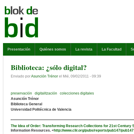
Pasar al contenido principal
MENÚ PRINCIPAL
Presentación
Quiénes somos
La revista
La Facultad
S
Biblioteca: ¿sólo digital?
Enviado por
Asunción Trénor
el
Mié, 09/02/2011 - 09:39
preservación
digitalitzación
colecciones digitales
Asunción Trénor
Biblioteca General
Universidad Politécnica de Valencia
The Idea of Order: Transforming Research Collections for 21st Century 
Information Resources. <
http://www.clir.org/pubs/reports/pub147/pub147