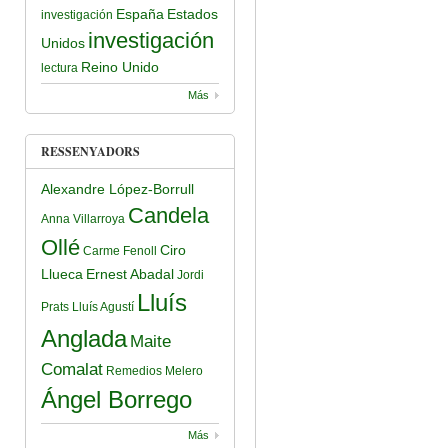
España
Estados
investigación
investigación
Unidos
Reino Unido
lectura
Más
RESSENYADORS
Alexandre López-Borrull
Candela
Anna Villarroya
Ollé
Ciro
Carme Fenoll
Llueca
Ernest Abadal
Jordi
Lluís
Prats
Lluís Agustí
Anglada
Maite
Comalat
Remedios Melero
Ángel Borrego
Más