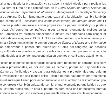
trañar que desde la organización ya se sabe la ciudad elegida para realizar los
13 será el turno de los compañeros de la
Royal School of Library Science
de
estudiantes del
Department of Information Management of Hacettepe University
urca de Ankara. De la misma manera que cada año la ubicación cambia también
tema central será
Collections and connexions: turning the libraries inside-out.
El
o que se pueden empezar a enviar propuestas de
papers
,
workshops
y pósters
e actos. Así como los compañeros turcos ya están plenamente metidos en la
de Barcelona ya estamos empezando a mover los engranajes para acoger el
apital catalana acogerá el BOBCATSSS, se sabe también que la estudiantes y ex
onomía y Documentación junto con un equipo de
School of Library and Information
án empezando a pensar cuál puede ser el lema del congreso, los posibles
s y culturales se pueden organizar y sobre todo con quién podemos contar a la
licado debido a la congentura económica en que nos encontramos actualmente.
esión un congreso poco conocido todavía, pero realmente es cercano, posible y
ambién a profesionales, es por eso que es cercano, porque no hay comités de
máximo de facilidades y ayudas para estudiantes y profesionales que quieran
 investigación les sea menos difícil. Posible porque hay que valorar realmente
estudiantes que tienen poca experiencia tanto en el ámbito de la información y la
e congresos y también enlazando con lel primer elemento porque la idea es que
 su carrera profesional. Y para ti, porque es para cada uno de nosotros, porque
 donde se acogen son atractivas y realmente vale la pena vivir la experiencia.