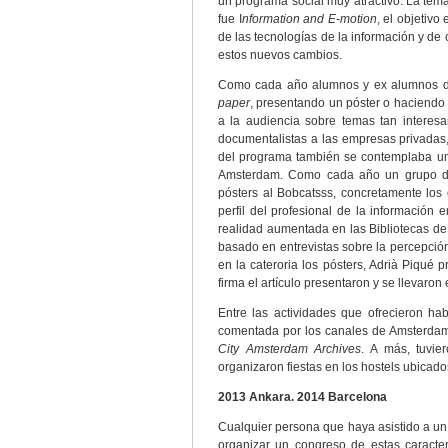
un programa social muy atractivo. La tem
fue I
nformation and E-motion
, el objetivo
de las tecnologías de la información y de
estos nuevos cambios.
Como cada año alumnos y ex alumnos de 
paper
, presentando un póster o haciendo u
a la audiencia sobre temas tan interesa
documentalistas a las empresas privadas,
del programa también se contemplaba un 
Amsterdam. Como cada año un grupo de 
pósters al Bobcatsss, concretamente lo
perfil del profesional de la información
realidad aumentada en las Bibliotecas de
basado en entrevistas sobre la percepción
en la cateroria los pósters, Adrià Piqué
firma el artículo presentaron y se llevaron
Entre las actividades que ofrecieron ha
comentada por los canales de Amsterdam, 
City Amsterdam Archives
. A más, tuvie
organizaron fiestas en los hostels ubicado
2013 Ankara. 2014 Barcelona
Cualquier persona que haya asistido a 
organizar un congreso de estas caracte