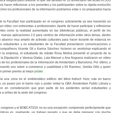
ática elegida para celebrar lo que fue también el 20 aniversario del BOBCATSSS
 era hacer reflexionar a los ponentes y los participantes sobre la rápida evolución
 cómo los profesionales de la información podríamos estar o no preparados hacia
la Facultad han participado en el congreso activamente ya sea haciendo un
n vídeo con entrevistas a profesionales. Aparte de hacer participar y reflexionar
ntes como la realidad aumentada en las bibliotecas públicas, el perfil de los
 nuevas aplicaciones 2.0 para centros de información entre otros temas, dentro
abanico muy amplio de activiats culturales para hacer durante de estancia en
estudiantes y ex estudiantes de la Facultad presentaron comunicaciones o
s compañeros Vicente Gil y Karina Sánchez hicieron un
workshop
explicando el
 en la empresa, el estudiante de máster Rosa Molina presentó el proyecto de la
 la Diputación y Vanesa Giatas, Laia Manuel y Ana Noguera realizaron un vídeo
 de los profesionales de la información de Amsterdam y Barcelona. Por último, y
 presentó uno sobre e-commerce y usabilidad y Eli Ramirez, Grelda Ortiz y quien
 el primer premio al mejor
póster
.
bía una cena en el emblemático edificio del
West Indisch Huis,
ruta en barco
un paseo por el barrio rojo o poder visitar la
OBA Ámsterdam Public Library
y
ron en consideración que gran parte de los asistentes serían estudiantes y
s a orillas de la sede del congreso.
un congreso y el BOBCATSSS no es una excepción comprende perfectamente que
rísticas es, realmente, un trabajo pesado y que se debe preparar con mucha