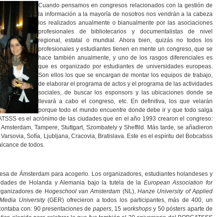
Cuando pensamos en congresos relacionados con la gestión de
la información a la mayoría de nosotros nos vendrán a la cabeza
los realizados anualmente o bianualmente por las asociaciones
profesionales de bibliotecarios y documentalistas de nivel
regional, estatal o mundial. Ahora bien, quizás no todos los
profesionales y estudiantes tienen en mente un congreso, que se
hace también anualmente, y uno de los rasgos diferenciales es
que es organizado por estudiantes de universidades europeas.
Son ellos los que se encargan de montar los equipos de trabajo,
de elaborar el programa de actos y el programa de las actividades
sociales, de buscar los esponsors y las ubicaciones donde se
llevará a cabo el congreso, etc. En definitiva, los que velarán
porque todo el mundo encuentre donde debe ir y que todo salga
TSSS es el acrónimo de las ciudades que en el año 1993 crearon el congreso:
 Amsterdam, Tampere, Stuttgart, Szombately y Sheffild. Más tarde, se añadieron
 Varsovia, Sofía, Ljubljana, Cracovia, Bratislava. Este es el espíritu del Bobcatsss
 alcance de todos.
ndesa de Ámsterdam para acogerlo. Los organizadores, estudiantes holandeses y
sidades de Holanda y Alemania bajo la tutela de la
European Association for
rganizadores de H
ogeschool van Amsterdam
(NL),
Hanze University of Applied
 Media University
(GER) ofrecieron a todos los participantes, más de 400, un
contaba con: 90 presentaciones de
papers
, 15
workshops
y 50 pósters aparte de