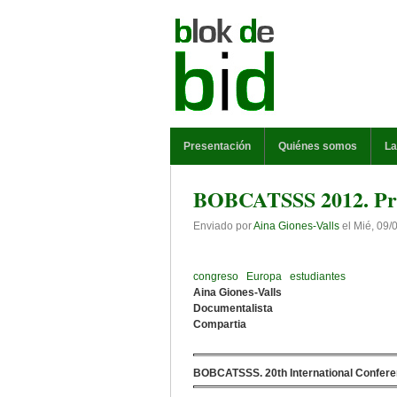
Pasar al contenido principal
MENÚ PRINCIPAL
Presentación
Quiénes somos
La
BOBCATSSS 2012. Próx
Enviado por
Aina Giones-Valls
el
Mié, 09/
congreso
Europa
estudiantes
Aina Giones-Valls
Documentalista
Compartia
BOBCATSSS. 20th International Confere