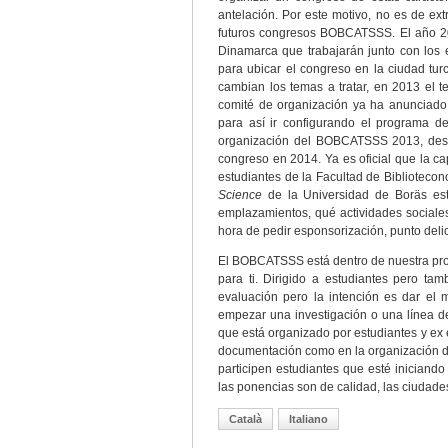
antelación. Por este motivo, no es de ex
futuros congresos BOBCATSSS. El año 20
Dinamarca que trabajarán junto con los 
para ubicar el congreso en la ciudad t
cambian los temas a tratar, en 2013 el 
comité de organización ya ha anunciad
para así ir configurando el programa d
organización del BOBCATSSS 2013, des
congreso en 2014. Ya es oficial que la c
estudiantes de la Facultad de Bibliotec
Science
de la Universidad de Boräs est
emplazamientos, qué actividades sociale
hora de pedir esponsorización, punto de
El BOBCATSSS está dentro de nuestra prof
para ti. Dirigido a estudiantes pero t
evaluación pero la intención es dar el 
empezar una investigación o una línea de
que está organizado por estudiantes y ex 
documentación como en la organización d
participen estudiantes que esté iniciando
las ponencias son de calidad, las ciudades
Català
Italiano