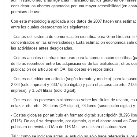
administraciones, a las agencias financiadoras, los gestores de infraest
considerar los ahorros generados por una mayor accesibilidad (en coste
permisos de uso.
Con esta metodología aplicada a los datos de 2007 hacen una estimac
entre los cuales destacamos los siguientes:
- Costes del sistema de comunicación científica para Gran Bretaña: 5.4
concentrados en las universidades). Esta estimación económica sale d
las actividades antes desglosadas.
- Costes anuales en infraestructuras para la comunicación científica (p
de libras repartidos entre las adquisiciones de las bibliotecas, otros co
publicación de artículos en OA, los costes en repositorios.
- Costes del editor por artículo (según formato y modelo): para la suscri
2728 (sólo impreso) y 2337 (sólo digital) y para el acceso abierto, 2.003
impreso), y 1.524 libras (sólo digital).
- Costes de los procesos bibliotecarios sobre los títulos de revista, es
enlazar, etc. etc.: 20 libras (OA digital), 28 libres (suscripción digital) 
- Costes globales por artículo en formato digital: suscripción (8.296 lib
(7115). De aquí se desprende, por ejemplo, que el ahorro anual en Gran
publicara en revistas OA o de 116 M si se utilizara el autoarchivo.
Tal y como se indicaba antes, el estudio no sólo hace referencia a los 