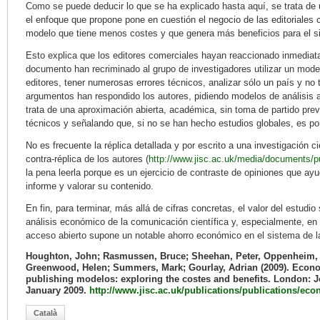
Como se puede deducir lo que se ha explicado hasta aquí, se trata de 
el enfoque que propone pone en cuestión el negocio de las editoriales c
modelo que tiene menos costes y que genera más beneficios para el s
Esto explica que los editores comerciales hayan reaccionado inmediat
documento han recriminado al grupo de investigadores utilizar un model
editores, tener numerosas errores técnicos, analizar sólo un país y no t
argumentos han respondido los autores, pidiendo modelos de análisis a
trata de una aproximación abierta, académica, sin toma de partido previ
técnicos y señalando que, si no se han hecho estudios globales, es por 
No es frecuente la réplica detallada y por escrito a una investigación c
contra-réplica de los autores (
http://www.jisc.ac.uk/media/documents/p
la pena leerla porque es un ejercicio de contraste de opiniones que ay
informe y valorar su contenido.
En fin, para terminar, más allá de cifras concretas, el valor del estudi
análisis económico de la comunicación científica y, especialmente, en p
acceso abierto supone un notable ahorro económico en el sistema de la
Houghton, John; Rasmussen, Bruce; Sheehan, Peter, Oppenheim, Ch
Greenwood, Helen; Summers, Mark; Gourlay, Adrian (2009). Econom
publishing modelos: exploring the costes and benefits. London: 
January 2009.
http://www.jisc.ac.uk/publications/publications/ec
Català