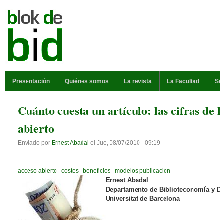
Pasar al contenido principal
MENÚ PRINCIPAL
Presentación
Quiénes somos
La revista
La Facultad
S
Cuánto cuesta un artículo: las cifras de 
abierto
Enviado por
Ernest Abadal
el
Jue, 08/07/2010 - 09:19
acceso abierto
costes
beneficios
modelos publicación
Ernest Abadal
Departamento de Biblioteconomía y
Universitat de Barcelona