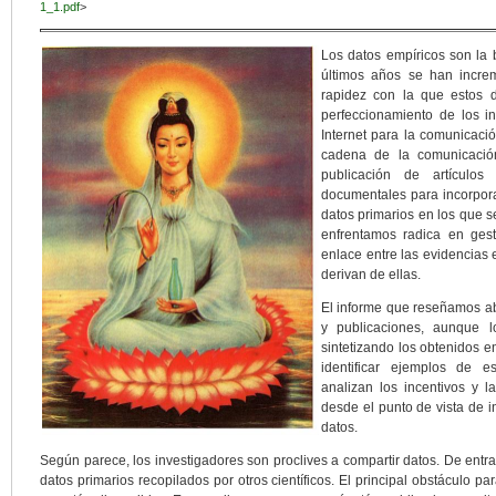
1_1.pdf
>
Los datos empíricos son la b
últimos años se han incre
rapidez con la que estos 
perfeccionamiento de los in
Internet para la comunicació
cadena de la comunicación
publicación de artículos 
documentales para incorporar
datos primarios en los que s
enfrentamos radica en ges
enlace entre las evidencias 
derivan de ellas.
El informe que reseñamos ab
y publicaciones, aunque l
sintetizando los obtenidos e
identificar ejemplos de es
analizan los incentivos y l
desde el punto de vista de i
datos.
Según parece, los investigadores son proclives a compartir datos. De entrad
datos primarios recopilados por otros científicos. El principal obstáculo 