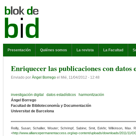
Pasar al contenido principal
MENÚ PRINCIPAL
Presentación
Quiénes somos
La revista
La Facultad
S
Enriquecer las publicaciones con datos 
Enviado por
Àngel Borrego
el
Mié, 11/04/2012 - 12:48
investigación digital
datos estadísticos
harmonitzación
Ángel Borrego
Facultad de Biblioteconomía y Documentación
Universitat de Barcelona
Reilly, Susan; Schallier, Wouter; Schrimpf, Sabine; Smit, Eekfe; Wilkinson, Max. R
<
http://www.alliancepermanentaccess.org/wp-content/uploads/downloads/2011/11/O