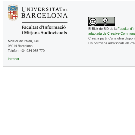
El Blok de BiD de la
Facultat d'I
adaptada de Creative Common
Creat a partir d'una obra dispon
Melcior de Palau, 140
Els permisos addicionals als d'
08014 Barcelona
Telèfon: +34 934 035 770
Intranet