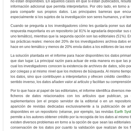
no están disponibles. En aquellos casos en que sí están publicados, resultan di
información adicional que permita interpretarlos. Por otro lado, en torno
para compartir sus propios datos. Las principales barreras que encue
especialmente si los sujetos de la investigación son seres humanos, y el te
Cuando se pregunta a los investigadores cómo les gustaría poner sus dato
respuesta mayoritaria es un repositorio (al 81% le agradaría depositar sus d
uno temático), mientras que la segunda opción son las editoriales (51%). E
las prácticas reales: menos del 20% de los investigadores archiva datos en
hace en uno temático y menos de 20% envía datos a los editores de las revi
La solución plantada en el informe para hacer disponibles los datos primari
que dan lugar. La principal razón para actuar de esta manera es que las p
cual los investigadores conocen la existencia de archivos de datos, sólo po
por colegas y al mismo nivel que los motores de búsqueda. Al mismo tiempo
los datos, sino que contribuyen a interpretarlos y ofrecen crédito científi
sentido inverso, los datos añaden valor al artículo y facilitan su comprensión
Por lo que hace al papel de las editoriales, el informe identifica diversos
ficheros de datos relacionados con los artículos que publican, ya
suplementarios (en el propio servidor de la editorial o en un repositor
aparición de revistas dedicadas exclusivamente a la publicación de art
disponibles en un repositorio (véanse, por ejemplo, las revistas
Earth Sys
permite a los autores obtener crédito por la recogida de los datos al mismo
existen diversos problemas en torno a la opción de que sean las editoriales
conservación de los datos por cuanto la validación que realizan de los 