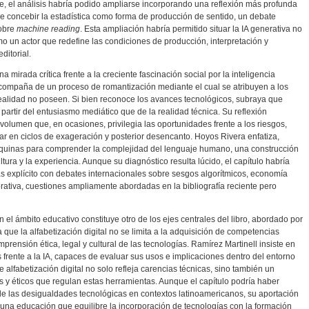
, el análisis habría podido ampliarse incorporando una reflexión más profunda
e concebir la estadística como forma de producción de sentido, un debate
sobre
machine reading
. Esta ampliación habría permitido situar la IA generativa no
o un actor que redefine las condiciones de producción, interpretación y
ditorial.
mirada crítica frente a la creciente fascinación social por la inteligencia
 acompaña de un proceso de romantización mediante el cual se atribuyen a los
alidad no poseen. Si bien reconoce los avances tecnológicos, subraya que
artir del entusiasmo mediático que de la realidad técnica. Su reflexión
olumen que, en ocasiones, privilegia las oportunidades frente a los riesgos,
r en ciclos de exageración y posterior desencanto. Hoyos Rivera enfatiza,
 máquinas para comprender la complejidad del lenguaje humano, una construcción
ura y la experiencia. Aunque su diagnóstico resulta lúcido, el capítulo habría
explícito con debates internacionales sobre sesgos algorítmicos, economía
orativa, cuestiones ampliamente abordadas en la bibliografía reciente pero
 en el ámbito educativo constituye otro de los ejes centrales del libro, abordado por
 que la alfabetización digital no se limita a la adquisición de competencias
prensión ética, legal y cultural de las tecnologías. Ramírez Martinell insiste en
s frente a la IA, capaces de evaluar sus usos e implicaciones dentro del entorno
e alfabetización digital no solo refleja carencias técnicas, sino también un
 y éticos que regulan estas herramientas. Aunque el capítulo podría haber
de las desigualdades tecnológicas en contextos latinoamericanos, su aportación
 una educación que equilibre la incorporación de tecnologías con la formación