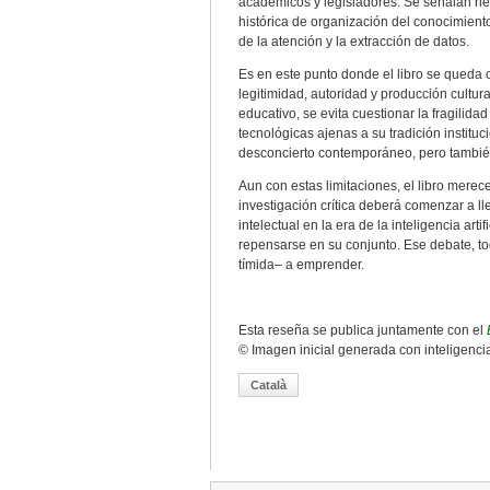
académicos y legisladores. Se señalan rie
histórica de organización del conocimient
de la atención y la extracción de datos.
Es en este punto donde el libro se queda 
legitimidad, autoridad y producción cultur
educativo, se evita cuestionar la fragilida
tecnológicas ajenas a su tradición institu
desconcierto contemporáneo, pero tambié
Aun con estas limitaciones, el libro merec
investigación crítica deberá comenzar a lle
intelectual en la era de la inteligencia ar
repensarse en su conjunto. Ese debate, to
tímida– a emprender.
Esta reseña se publica juntamente con el
© Imagen inicial generada con inteligencia
Català