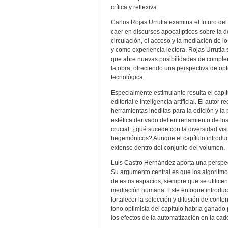
crítica y reflexiva.
Carlos Rojas Urrutia examina el futuro del 
caer en discursos apocalípticos sobre la d
circulación, el acceso y la mediación de los
y como experiencia lectora. Rojas Urrutia so
que abre nuevas posibilidades de compleme
la obra, ofreciendo una perspectiva de opti
tecnológica.
Especialmente estimulante resulta el capí
editorial e inteligencia artificial. El auto
herramientas inéditas para la edición y l
estética derivado del entrenamiento de lo
crucial: ¿qué sucede con la diversidad vis
hegemónicos? Aunque el capítulo introduc
extenso dentro del conjunto del volumen.
Luis Castro Hernández aporta una perspecti
Su argumento central es que los algoritmo
de estos espacios, siempre que se utilice
mediación humana. Este enfoque introduce
fortalecer la selección y difusión de conten
tono optimista del capítulo habría ganado 
los efectos de la automatización en la cad