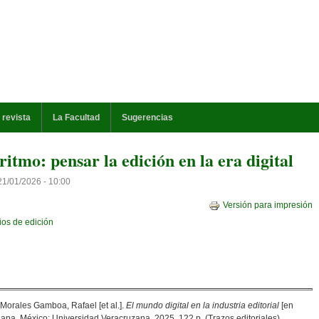
 revista
La Facultad
Sugerencias
oritmo: pensar la edición en la era digital
21/01/2026 - 10:00
Versión para impresión
ios de edición
; Morales Gamboa, Rafael [et al.].
El mundo digital en la industria editorial
[en
Xalapa, México: Universidad Veracruzana, 2025. 122 p. (Trazos editoriales).