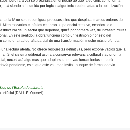
sgos, pero rara vez se profundiza en el hecho de que la edición, como forma
o, está siendo subsumida por lógicas algorítmicas orientadas a la optimización
corto: la IA no solo reconfigura procesos, sino que desplaza marcos enteros de
al. Mientras varios capítulos celebran su potencial creativo, económico o
d estructural de un sector que depende, quizá por primera vez, de infraestructuras
cional. En este sentido, la obra funciona como un testimonio honesto del
n como una radiografía parcial de una transformación mucho más profunda.
e una lectura atenta. No ofrece respuestas definitivas, pero expone vacíos que la
nar. Si el sistema editorial aspira a conservar relevancia cultural y autonomía
tificial, necesitará algo más que adaptarse a nuevas herramientas: deberá
davía pendiente, es el que este volumen invita –aunque de forma todavía
Blog de l’Escola de Llibreria
.
 artificial (DALL·E, OpenAI).