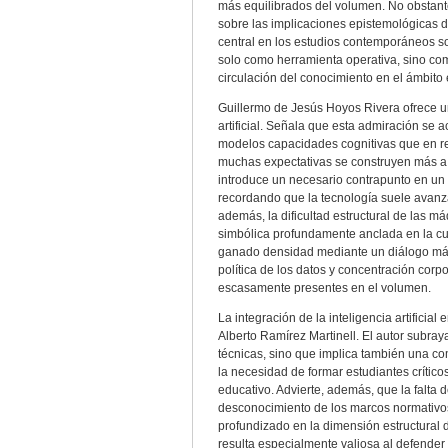
más equilibrados del volumen. No obstante
sobre las implicaciones epistemológicas d
central en los estudios contemporáneos 
solo como herramienta operativa, sino com
circulación del conocimiento en el ámbito e
Guillermo de Jesús Hoyos Rivera ofrece una 
artificial. Señala que esta admiración se
modelos capacidades cognitivas que en re
muchas expectativas se construyen más a p
introduce un necesario contrapunto en un v
recordando que la tecnología suele avanza
además, la dificultad estructural de las
simbólica profundamente anclada en la cult
ganado densidad mediante un diálogo más 
política de los datos y concentración corp
escasamente presentes en el volumen.
La integración de la inteligencia artificial
Alberto Ramírez Martinell. El autor subraya
técnicas, sino que implica también una com
la necesidad de formar estudiantes crítico
educativo. Advierte, además, que la falta d
desconocimiento de los marcos normativos
profundizado en la dimensión estructural 
resulta especialmente valiosa al defender