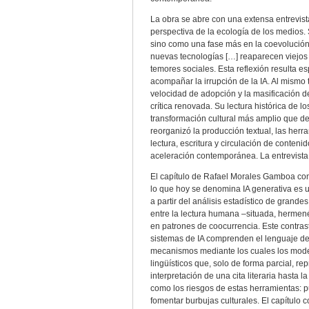
La obra se abre con una extensa entrevist
perspectiva de la ecología de los medios. S
sino como una fase más en la coevolució
nuevas tecnologías […] reaparecen viejos
temores sociales. Esta reflexión resulta e
acompañar la irrupción de la IA. Al mismo t
velocidad de adopción y la masificación 
crítica renovada. Su lectura histórica de l
transformación cultural más amplio que d
reorganizó la producción textual, las he
lectura, escritura y circulación de conteni
aceleración contemporánea. La entrevista
El capítulo de Rafael Morales Gamboa const
lo que hoy se denomina IA generativa es un
a partir del análisis estadístico de grand
entre la lectura humana –situada, hermené
en patrones de coocurrencia. Este contras
sistemas de IA comprenden el lenguaje d
mecanismos mediante los cuales los mode
lingüísticos que, solo de forma parcial, 
interpretación de una cita literaria hasta
como los riesgos de estas herramientas: p
fomentar burbujas culturales. El capítulo c