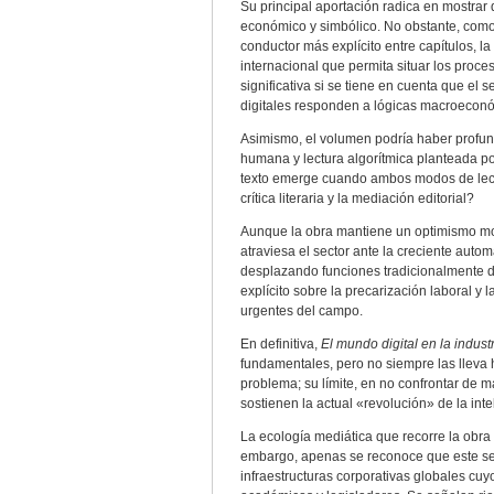
Su principal aportación radica en mostrar 
económico y simbólico. No obstante, como 
conductor más explícito entre capítulos, l
internacional que permita situar los proc
significativa si se tiene en cuenta que el
digitales responden a lógicas macroeconó
Asimismo, el volumen podría haber profund
humana y lectura algorítmica planteada 
texto emerge cuando ambos modos de lectur
crítica literaria y la mediación editorial?
Aunque la obra mantiene un optimismo moder
atraviesa el sector ante la creciente auto
desplazando funciones tradicionalmente 
explícito sobre la precarización laboral y 
urgentes del campo.
En definitiva,
El mundo digital en la industr
fundamentales, pero no siempre las lleva 
problema; su límite, en no confrontar de 
sostienen la actual «revolución» de la intel
La ecología mediática que recorre la obra
embargo, apenas se reconoce que este sec
infraestructuras corporativas globales cuy