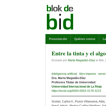
Pasar al contenido principal
MENÚ PRINCIPAL
Presentación
Quiénes somos
La
Entre la tinta y el alg
Enviado por
Marta Magadán-Díaz
el
Mié, 
Inteligencia artificial
libro impreso
servic
Dra. Marta Magadán-Díaz
Profesora Titular de Universidad
Universidad Internacional de La Rioja
https://orcid.org/0000-0003-3178-3215
Scolari, Carlos A.; Pozos Villanueva, Aída
línea]. Introd., Marina Cuéllar Martínez. 