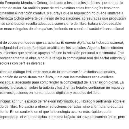
aría Fernanda Mendoza Ochoa, dedicado a los desafíos jurídicos que plantea la
derecho de autor. Su análisis pone de relieve cómo estas tecnologías tensionan
inalidad e intención creativa, y subraya que la regulación no puede limitarse a
 Mendoza Ochoa advierte del riesgo de legislaciones apresuradas que produzcan
su contribución resulta adecuada como cierre del libro, habría sido deseable
n marcos legales de otros países, teniendo en cuenta el carácter transnacional
dad de voces y enfoques que caracteriza
El mundo digital en la industria editorial
,
esigualdad en la profundidad analítica de los capítulos. Algunos textos ofrecen
s, mientras que otros se apoyan más en la reflexión personal o testimonial. Esta
ecesariamente la obra, sino que refleja la complejidad real del sector editorial y
ectores con perfiles diversos.
ce un diálogo fértil entre teoría de la comunicación, estudios editoriales,
. La noción de ecosistema mediático, junto con las metáforas ecoevolutivas
onceptual adecuado para comprender la complejidad de la transición digital. La
guaje, la discusión sobre la autoría y los dilemas legales configuran un mapa de
ras investigaciones en humanidades digitales y estudios del libro.
ncipal: abrir un espacio de reflexión informado, equilibrado y pertinente sobre el
undo del libro. No aspira a ofrecer soluciones cerradas, sino a formular preguntas
ento. En un contexto en el que la tecnología avanza más rápido que la
comprenderla, el volumen actúa como una brújula: no traza un camino único, pero
.