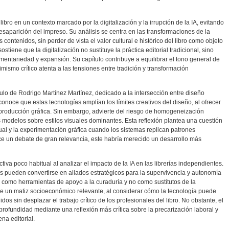
libro en un contexto marcado por la digitalización y la irrupción de la IA, evitando
esaparición del impreso. Su análisis se centra en las transformaciones de la
 contenidos, sin perder de vista el valor cultural e histórico del libro como objeto
stiene que la digitalización no sustituye la práctica editorial tradicional, sino
ntariedad y expansión. Su capítulo contribuye a equilibrar el tono general de
mismo crítico atenta a las tensiones entre tradición y transformación
tulo de Rodrigo Martínez Martínez, dedicado a la intersección entre diseño
r reconoce que estas tecnologías amplían los límites creativos del diseño, al ofrecer
a producción gráfica. Sin embargo, advierte del riesgo de homogeneización
s modelos sobre estilos visuales dominantes. Esta reflexión plantea una cuestión
ual y la experimentación gráfica cuando los sistemas replican patrones
e un debate de gran relevancia, este habría merecido un desarrollo más
va poco habitual al analizar el impacto de la IA en las librerías independientes.
s pueden convertirse en aliados estratégicos para la supervivencia y autonomía
n como herramientas de apoyo a la curaduría y no como sustitutos de la
 un matiz socioeconómico relevante, al considerar cómo la tecnología puede
idos sin desplazar el trabajo crítico de los profesionales del libro. No obstante, el
profundidad mediante una reflexión más crítica sobre la precarización laboral y
ena editorial.