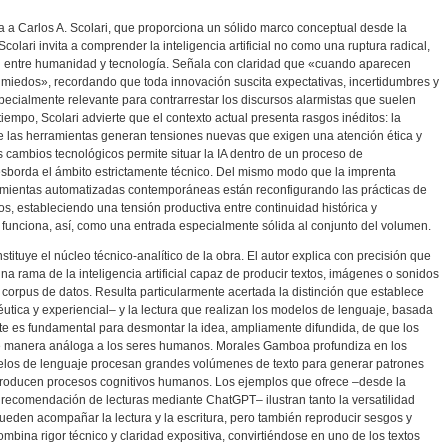
a a Carlos A. Scolari, que proporciona un sólido marco conceptual desde la
colari invita a comprender la inteligencia artificial no como una ruptura radical,
n entre humanidad y tecnología. Señala con claridad que «cuando aparecen
 miedos», recordando que toda innovación suscita expectativas, incertidumbres y
specialmente relevante para contrarrestar los discursos alarmistas que suelen
iempo, Scolari advierte que el contexto actual presenta rasgos inéditos: la
de las herramientas generan tensiones nuevas que exigen una atención ética y
os cambios tecnológicos permite situar la IA dentro de un proceso de
esborda el ámbito estrictamente técnico. Del mismo modo que la imprenta
rramientas automatizadas contemporáneas están reconfigurando las prácticas de
dos, estableciendo una tensión productiva entre continuidad histórica y
 funciona, así, como una entrada especialmente sólida al conjunto del volumen.
ituye el núcleo técnico-analítico de la obra. El autor explica con precisión que
a rama de la inteligencia artificial capaz de producir textos, imágenes o sonidos
es corpus de datos. Resulta particularmente acertada la distinción que establece
utica y experiencial– y la lectura que realizan los modelos de lenguaje, basada
te es fundamental para desmontar la idea, ampliamente difundida, de que los
e manera análoga a los seres humanos. Morales Gamboa profundiza en los
los de lenguaje procesan grandes volúmenes de texto para generar patrones
reproducen procesos cognitivos humanos. Los ejemplos que ofrece –desde la
 la recomendación de lecturas mediante ChatGPT– ilustran tanto la versatilidad
ueden acompañar la lectura y la escritura, pero también reproducir sesgos y
ombina rigor técnico y claridad expositiva, convirtiéndose en uno de los textos