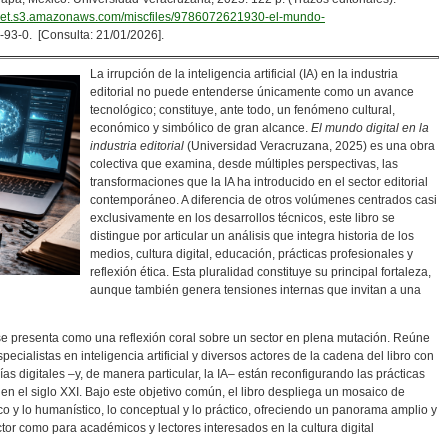
cket.s3.amazonaws.com/miscfiles/9786072621930-el-mundo-
93-0. [Consulta: 21/01/2026].
La irrupción de la inteligencia artificial (IA) en la industria
editorial no puede entenderse únicamente como un avance
tecnológico; constituye, ante todo, un fenómeno cultural,
económico y simbólico de gran alcance.
El mundo digital en la
industria editorial
(Universidad Veracruzana, 2025) es una obra
colectiva que examina, desde múltiples perspectivas, las
transformaciones que la IA ha introducido en el sector editorial
contemporáneo. A diferencia de otros volúmenes centrados casi
exclusivamente en los desarrollos técnicos, este libro se
distingue por articular un análisis que integra historia de los
medios, cultura digital, educación, prácticas profesionales y
reflexión ética. Esta pluralidad constituye su principal fortaleza,
aunque también genera tensiones internas que invitan a una
e presenta como una reflexión coral sobre un sector en plena mutación. Reúne
pecialistas en inteligencia artificial y diversos actores de la cadena del libro con
as digitales –y, de manera particular, la IA– están reconfigurando las prácticas
a en el siglo XXI. Bajo este objetivo común, el libro despliega un mosaico de
co y lo humanístico, lo conceptual y lo práctico, ofreciendo un panorama amplio y
ctor como para académicos y lectores interesados en la cultura digital