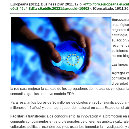
Europeana (2011). Business plan 2011. 17 p. <
http://pro.europeana.eu/c
e0d2-46c4-8d3a-c0add5c20321&groupId=10602
>. [Consultado: 16/11/20
Europeana 
estratégico
negocios d
estrategia
su acción.
recomendac
su informe
mismo blog
Las líneas 
Agregar
co
confiable 
diversidad 
la red para mejorar la calidad de los agregadores de metadatos y mejorar la
semántica gracias al nuevo modelo EDM.
Para resaltar los logros de 30 millones de objetos en 2015 (significa doblar
millones en 4 años) y de un agregador de nacional en cada Estado en el a
Facilitar
la transferencia de conocimiento, la innovación y la promoción en 
compartir conocimientos entre profesionales de diferentes ámbitos cultural
culturales, políticos, económicos y los usuarios, fomentar la investigación y