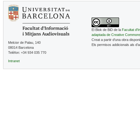
El Blok de BiD de la
Facultat d'I
adaptada de Creative Common
Creat a partir d'una obra dispon
Melcior de Palau, 140
Els permisos addicionals als d'
08014 Barcelona
Telèfon: +34 934 035 770
Intranet