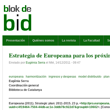
Pasar al contenido principal
MENÚ PRINCIPAL
Presentación
Quiénes somos
La revista
La Facultad
S
Estrategia de Europeana para los próxi
Enviado por
Eugènia Serra
el
Mié, 14/12/2011 - 09:47
europeana
harmonitzación
ingresos y despesas
model distribuido
plan
Eugènia Serra
Coordinación general
Biblioteca de Catalunya
Europeana (2011). Strategic plan: 2011-2015. 23 p. <
http://pro.europeana
uuid=c4f19464-7504-44db-ac1e-3ddb78c922d7&groupId=10602
>. [Cons