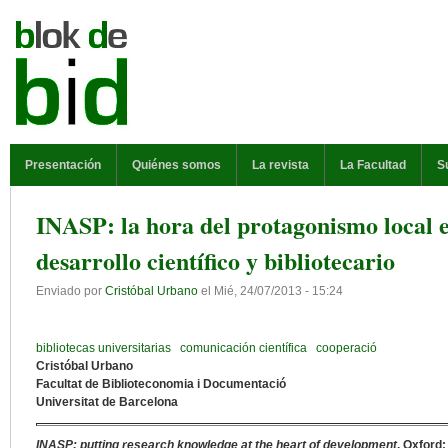
Pasar al contenido principal
MENÚ PRINCIPAL
Presentación
Quiénes somos
La revista
La Facultad
S
INASP: la hora del protagonismo local e
desarrollo científico y bibliotecario
Enviado por
Cristóbal Urbano
el
Mié, 24/07/2013 - 15:24
bibliotecas universitarias
comunicación científica
cooperació
Cristóbal Urbano
Facultat de Biblioteconomia i Documentació
Universitat de Barcelona
INASP: putting research knowledge at the heart of development
. Oxford: