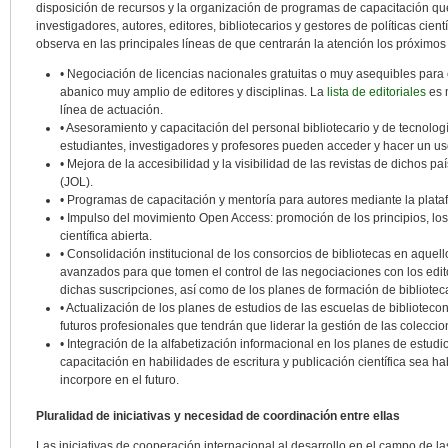
disposición de recursos y la organización de programas de capacitación q
investigadores, autores, editores, bibliotecarios y gestores de políticas cien
observa en las principales líneas de que centrarán la atención los próximos
• Negociación de licencias nacionales gratuitas o muy asequibles para
abanico muy amplio de editores y disciplinas. La
lista de editoriales
es 
línea de actuación.
• Asesoramiento y capacitación del personal bibliotecario y de tecnolog
estudiantes, investigadores y profesores pueden acceder y hacer un uso 
• Mejora de la accesibilidad y la visibilidad de las revistas de dichos p
(JOL).
• Programas de capacitación y mentoría para autores mediante la plat
• Impulso del movimiento Open Access: promoción de los principios, los 
científica abierta.
• Consolidación institucional de los consorcios de bibliotecas en aquel
avanzados para que tomen el control de las negociaciones con los edito
dichas suscripciones, así como de los planes de formación de biblioteca
• Actualización de los planes de estudios de las escuelas de bibliotec
futuros profesionales que tendrán que liderar la gestión de las coleccio
• Integración de la alfabetización informacional en los planes de estudi
capacitación en habilidades de escritura y publicación científica sea ha
incorpore en el futuro.
Pluralidad de iniciativas y necesidad de coordinación entre ellas
Las iniciativas de cooperación internacional al desarrollo en el campo de l