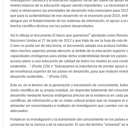
investigación científica y la educación superior ha de ser objeto de apoyo 
niveles básicos de la educación siguen siendo importantes. La necesidad 
clara si observamos las prioridades de desarrollo más esenciales para 201
que para la sostenibilidad de ese desarrollo en el escenario post-2015, e
abogue por el fortalecimiento de los sistemas de información, el apoyo a la
brecha científico-técnica con los países desarrollados.
2
Así lo dibuja el documento
El futuro que queremos
aprobado como Resoluc
Naciones Unidas el 27 de julio de 2012 y que trata de ser la hoja de ruta de
Como no podía ser de otra forma, el documento adopta una postura holística 
otros muchos aspectos presta atención al ámbito de la educación superior 
capacidades endógenas para pilotar dicha sostenibilidad desde los países 
acceso pleno a una educación de calidad de todos los niveles es una condic
sostenible…" (Punto 229) o "Subrayamos la importancia de prestar apoyo a la
de enseñanza superior de los países en desarrollo, para que realicen inves
desarrollo sostenible,…" (Punto 235).
Esto es, en el terreno de la generación y transmisión de conocimiento, todos
visión científica de su propia realidad, sin depender totalmente del conocimie
desarrollo mediante fuerzas endógenas precisa de la existencia en cada p
científicas, de información y de un relato cultural propio que no margine el
alimentar sin universidades e institutos de investigación que cuenten con se
adecuados.
Fortalecer la investigación y la transmisión del conocimiento en los países 
universal de la ciencia y de la educación. El uso del término "universal" en