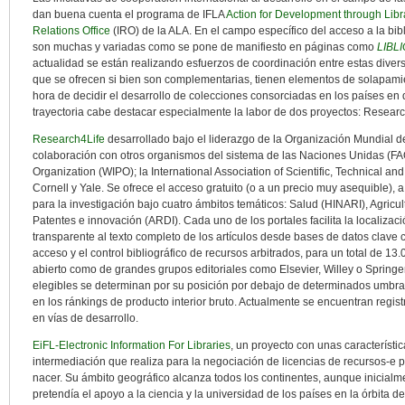
dan buena cuenta el programa de IFLA
Action for Development through Lib
Relations Office
(IRO) de la ALA. En el campo específico del acceso a la bibliog
son muchas y variadas como se pone de manifiesto en páginas como
LIBLI
actualidad se están realizando esfuerzos de coordinación entre estas diversa
que se ofrecen si bien son complementarias, tienen elementos de solapamien
hora de decidir el desarrollo de colecciones consorciadas en los países en 
trayectoria cabe destacar especialmente la labor de dos proyectos: Researc
Research4Life
desarrollado bajo el liderazgo de la Organización Mundial d
colaboración con otros organismos del sistema de las Naciones Unidas (FAO
Organization (WIPO); la International Association of Scientific, Technical a
Cornell y Yale. Se ofrece el acceso gratuito (o a un precio muy asequible),
para la investigación bajo cuatro ámbitos temáticos: Salud (HINARI), Agri
Patentes e innovación (ARDI). Cada uno de los portales facilita la localiza
transparente al texto completo de los artículos desde bases de datos clave
acceso y el control bibliográfico de recursos arbitrados, para un total de 13
abierto como de grandes grupos editoriales como Elsevier, Willey o Springe
elegibles se determinan por su posición por debajo de determinados umbra
en los ránkings de producto interior bruto. Actualmente se encuentran regis
en vías de desarrollo.
EiFL-Electronic Information For Libraries
, un proyecto con unas característ
intermediación que realiza para la negociación de licencias de recursos-e
nacer. Su ámbito geográfico alcanza todos los continentes, aunque inicialme
pretendía el apoyo a la ciencia y la universidad de los países en la órbita 