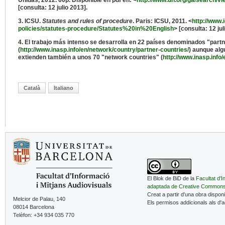
Unidas, 2012. 60p. Disponible en pdf en: <
http://www.un.org/ga/search
[consulta: 12 julio 2013].
3. ICSU.
Statutes and rules of procedure
. Paris: ICSU, 2011. <
http://www.
policies/statutes-procedure/Statutes%20in%20English
> [consulta: 12 ju
4. El trabajo más intenso se desarrolla en 22 países denominados "partn
(
http://www.inasp.info/en/network/country/partner-countries/
) aunque al
extienden también a unos 70 "network countries" (
http://www.inasp.info
Català
Italiano
El Blok de BiD de la
Facultat d'I
adaptada de Creative Common
Creat a partir d'una obra dispon
Melcior de Palau, 140
Els permisos addicionals als d'
08014 Barcelona
Telèfon: +34 934 035 770