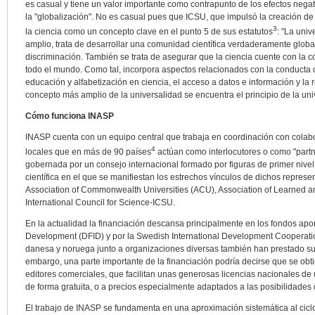
es casual y tiene un valor importante como contrapunto de los efectos nega
la "globalización". No es casual pues que ICSU, que impulsó la creación d
3
la ciencia como un concepto clave en el punto 5 de sus estatutos
: "La univ
amplio, trata de desarrollar una comunidad científica verdaderamente global
discriminación. También se trata de asegurar que la ciencia cuente con la 
todo el mundo. Como tal, incorpora aspectos relacionados con la conducta d
educación y alfabetización en ciencia, el acceso a datos e información y la re
concepto más amplio de la universalidad se encuentra el principio de la univ
Cómo funciona INASP
INASP cuenta con un equipo central que trabaja en coordinación con colab
4
locales que en más de 90 países
actúan como interlocutores o como "part
gobernada por un consejo internacional formado por figuras de primer nivel de
científica en el que se manifiestan los estrechos vínculos de dichos repre
Association of Commonwealth Universities (ACU), Association of Learned an
International Council for Science-ICSU.
En la actualidad la financiación descansa principalmente en los fondos apor
Development (DFID) y por la Swedish International Development Cooperati
danesa y noruega junto a organizaciones diversas también han prestado su 
embargo, una parte importante de la financiación podría decirse que se ob
editores comerciales, que facilitan unas generosas licencias nacionales de
de forma gratuita, o a precios especialmente adaptados a las posibilidades d
El trabajo de INASP se fundamenta en una aproximación sistemática al ciclo 