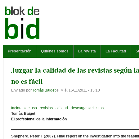
Pasar al contenido principal
MENÚ PRINCIPAL
Presentación
Quiénes somos
La revista
La Facultad
S
Juzgar la calidad de las revistas según l
no es fácil
Enviado por
Tomàs Baiget
el
Mié, 16/11/2011 - 15:10
factores de uso
revistas
calidad
descargas articulos
Tomàs Baiget
El profesional de la información
Shepherd, Peter T (2007). Final report on the investigation into the feasi