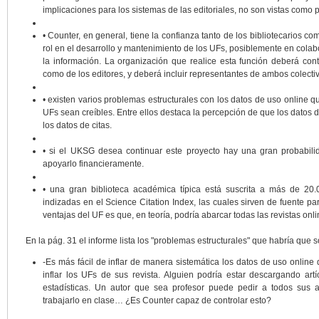
implicaciones para los sistemas de las editoriales, no son vistas como 
• Counter, en general, tiene la confianza tanto de los bibliotecarios c
rol en el desarrollo y mantenimiento de los UFs, posiblemente en colab
la información. La organización que realice esta función deberá conta
como de los editores, y deberá incluir representantes de ambos colecti
• existen varios problemas estructurales con los datos de uso online 
UFs sean creíbles. Entre ellos destaca la percepción de que los dato
los datos de citas.
• si el UKSG desea continuar este proyecto hay una gran probabil
apoyarlo financieramente.
• una gran biblioteca académica típica está suscrita a más de 20.
indizadas en el Science Citation Index, las cuales sirven de fuente pa
ventajas del UF es que, en teoría, podría abarcar todas las revistas onli
En la pág. 31 el informe lista los "problemas estructurales" que habría que 
-Es más fácil de inflar de manera sistemática los datos de uso online 
inflar los UFs de sus revista. Alguien podría estar descargando art
estadísticas. Un autor que sea profesor puede pedir a todos sus 
trabajarlo en clase… ¿Es Counter capaz de controlar esto?