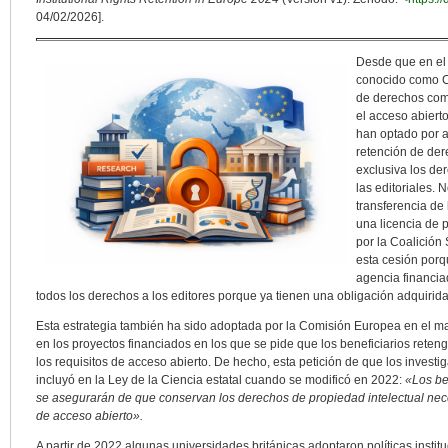
04/02/2026].
Desde que en el 
conocido como Co
de derechos com
el acceso abiert
han optado por ad
retención de de
exclusiva los de
las editoriales.
transferencia de 
una licencia de 
por la Coalición
esta cesión porqu
agencia financia
todos los derechos a los editores porque ya tienen una obligación adquirida
Esta estrategia también ha sido adoptada por la Comisión Europea en el m
en los proyectos financiados en los que se pide que los beneficiarios rete
los requisitos de acceso abierto. De hecho, esta petición de que los invest
incluyó en la Ley de la Ciencia estatal cuando se modificó en 2022:
«Los be
se asegurarán de que conservan los derechos de propiedad intelectual nece
de acceso abierto».
A partir de 2022 algunas universidades británicas adoptaron políticas instit