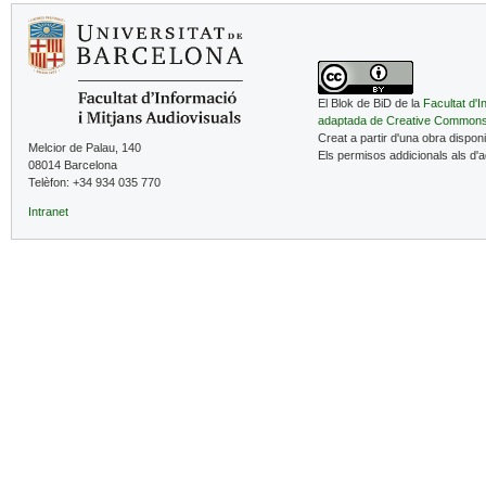
El Blok de BiD de la
Facultat d'I
adaptada de Creative Common
Creat a partir d'una obra dispon
Melcior de Palau, 140
Els permisos addicionals als d'
08014 Barcelona
Telèfon: +34 934 035 770
Intranet