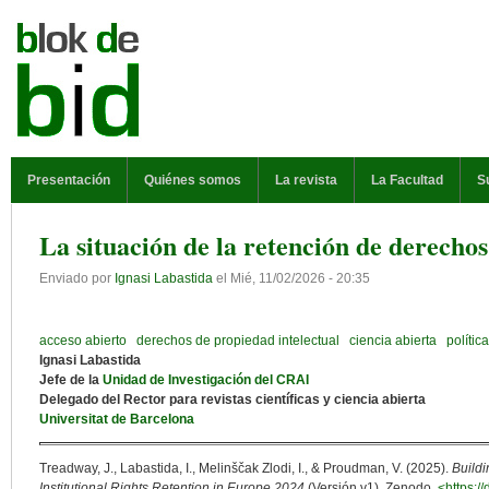
Pasar al contenido principal
MENÚ PRINCIPAL
Presentación
Quiénes somos
La revista
La Facultad
S
La situación de la retención de derecho
Enviado por
Ignasi Labastida
el
Mié, 11/02/2026 - 20:35
acceso abierto
derechos de propiedad intelectual
ciencia abierta
política
Ignasi Labastida
Jefe de la
Unidad de Investigación del CRAI
Delegado del Rector para revistas científicas y ciencia abierta
Universitat de Barcelona
Treadway, J., Labastida, I., Melinščak Zlodi, I., & Proudman, V. (2025).
Buildi
Institutional Rights Retention in Europe 2024
(Versión v1). Zenodo.
<https:/