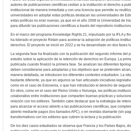
autores de publicaciones científicas cedían a la institución el derecho a pub
institucional de manera inmediata y con una licencia que permite su reutiliza
universidades en adoptar estas políticas destacan las universidades de E
estas políticas no eran nuevas, ya que en el año 2008 la Universidad de Ha
para difundir las publicaciones científicas a través del repositorio instituciona
En el marco del programa Knowledge Rights 21, impulsado por la IFLA y fi
ha liderado el proyecto Retain para acelerar la adopción de políticas institu
derechos. El proyecto se inició en 2022 y se ha desarrollado en dos fases 
La segunda fase ha finalizado con la publicación del segundo informe del p
estudio sobre la aplicación de la retención de derechos en Europa. La prim
publicada cuando finalizó la primera fase. Se analizan las diferentes tipologí
deben considerarse para adoptarlas y los objetivos que se pretenden alcanz
manera detallada, se introducen los diferentes contextos estudiados. La sit
bastante diferente, ya que en algunos se han articulado iniciativas legislat
como en el caso de Eslovenia, o que han introducido el derecho de segunda
En otros, como en el caso del Reino Unido o Noruega, las políticas instituc
colaborativo entre instituciones que comparten buenas prácticas y solucion
relación con los editores. También cabe destacar que la estrategia de rete
para alcanzar el acceso abierto a las publicaciones científicas, que compl
abierto mediante pagos (los llamados APC), o en revistas diamante (sin pa
transformativos con los editores que cubren la lectura y la publicación.
De los diez casos estudiados se observa que Francia y los Países Bajos, d