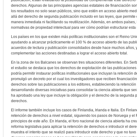
publicación, están evaluando la posibilidad de complementar este derecho co
derechos. Algunas de las principales agencias estatales de financiación so
los resultados no solo sean públicos, sino que estén en acceso abierto medi
allá del derecho de segunda publicación incluido en las leyes, que permite d
manera inmediata ni facilitando su reutilización. Además, en ambos países, l
normativas de propiedad intelectual para ver cómo podrían estructurar esta
Los países en los que existen más políticas institucionales son el Reino Un
ayudando a alcanzar prácticamente el 100 % de acceso abierto de las publi
acuerdos de lectura y publicación consolidados desde hace muchos años, y 
complementar las acciones destinadas a lograr el acceso abierto total.
En la zona de los Balcanes se observan tres situaciones diferentes. En Serbi
el estudio se destaca que los derechos de explotación de las publicaciones r
podría permitir instaurar políticas institucionales que incluyan la retención
promulgó un decreto por el cual los investigadores que reciben financiació
derechos sobre las publicaciones a los editores, estableciendo la retención
desarrollando diversas iniciativas para consolidar la ciencia abierta que se
ha aprobado una ley que incluye la obligación y el derecho de la segunda p
derechos.
El informe también incluye los casos de Finlandia, Irlanda e Italia. En Finla
retención de derechos a nivel estatal, siguiendo los pasos de Noruega y el
principios de este año. En Irlanda, el foro nacional de ciencia abierta ha cr
reforma legislativa para aplicar la retención de derechos e introducir el de
muestra el intento que se realizó para introducir este derecho y que no tuvo 