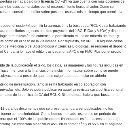
 apertura se haga bajo una
licencia
CC –BY ya que cuenta con más opciones de
das y los usos comerciales con el reconocimiento lógico al autor. Como se
ecesario consultar al editor sobre posibles usos al mismo tiempo que permite la
 recoger el
postprint
, permitir la agregación y la búsqueda (RCUK está trabajando
ra repositorios ingleses con dos proyectos del JISC: RIOxx y V4OA) y disponer
ringir la reutilización no comercial o permitiendo el uso de minería de datos y
ta como en el caso de la vía dorada. Por supuesto, sin APC. En algunos casos,
ón de Medicina o de Biotecnología y Ciencias Biológicas, se requiere el depósito
d Central si lo hace el editor tras pagar una APC o en PMC Plus por el propio
ido de la publicación
el texto, los datos, las imágenes y las figuras incluidas en
hacer mención a la financiación e incluir información sobre cómo se puede
 subyacentes a pesar de que no se exige que deban estar en abierto.
texto de investigación, tanto si se ha trabajado en colaboración con
rivadas, etc. Sólo se podrá publicar en aquellas revistas cuya política editorial
mentales de la política de OA del RCUK. Si lo hubiera, habría que buscar una
013
para los documentos que se presentaran para ser publicados, no los
to bueno con posterioridad. Como hemos indicado, establece un periodo de
espera que el 100% de las publicaciones financiadas esté en acceso abierto (el
orada). Se esperaba alcanzar el 45% en el primer año y el 55% en el segundo.