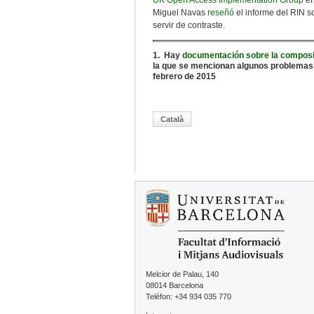
UK Open Access Implementation Group
en
Miguel Navas
reseñó
el informe del RIN s
servir de contraste.
1. Hay
documentación sobre la composic
la que se mencionan algunos problemas r
febrero de 2015
Català
Melcior de Palau, 140
08014 Barcelona
Telèfon: +34 934 035 770