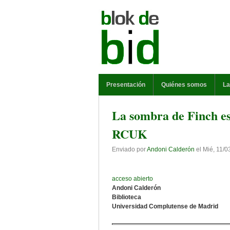
Pasar al contenido principal
MENÚ PRINCIPAL
Presentación
Quiénes somos
La
La sombra de Finch es 
RCUK
Enviado por
Andoni Calderón
el
Mié, 11/0
acceso abierto
Andoni Calderón
Biblioteca
Universidad Complutense de Madrid