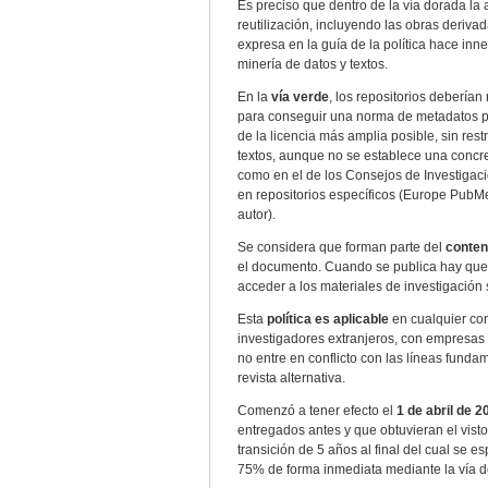
Es preciso que dentro de la vía dorada la
reutilización, incluyendo las obras deriva
expresa en la guía de la política hace inn
minería de datos y textos.
En la
vía verde
, los repositorios deberían
para conseguir una norma de metadatos pa
de la licencia más amplia posible, sin rest
textos, aunque no se establece una concre
como en el de los Consejos de Investigaci
en repositorios específicos (Europe PubMe
autor).
Se considera que forman parte del
conten
el documento. Cuando se publica hay que 
acceder a los materiales de investigación
Esta
política es aplicable
en cualquier con
investigadores extranjeros, con empresas p
no entre en conflicto con las líneas funda
revista alternativa.
Comenzó a tener efecto el
1 de abril de 2
entregados antes y que obtuvieran el vis
transición de 5 años al final del cual se 
75% de forma inmediata mediante la vía d