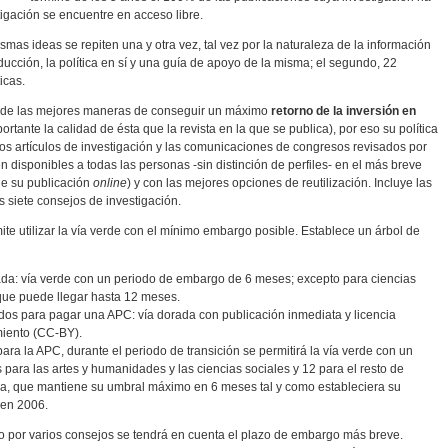
tigación se encuentre en acceso libre.
mas ideas se repiten una y otra vez, tal vez por la naturaleza de la información
ducción, la política en sí y una guía de apoyo de la misma; el segundo, 22
icas.
 de las mejores maneras de conseguir un máximo
retorno de la inversión en
ante la calidad de ésta que la revista en la que se publica), por eso su política
os artículos de investigación y las comunicaciones de congresos revisados por
 disponibles a todas las personas -sin distinción de perfiles- en el más breve
de su publicación
online
) y con las mejores opciones de reutilización. Incluye las
os siete consejos de investigación.
e utilizar la vía verde con el mínimo embargo posible. Establece un árbol de
dorada: vía verde con un periodo de embargo de 6 meses; excepto para ciencias
que puede llegar hasta 12 meses.
ondos para pagar una APC: vía dorada con publicación inmediata y licencia
iento (CC-BY).
para la APC, durante el periodo de transición se permitirá la vía verde con un
ara las artes y humanidades y las ciencias sociales y 12 para el resto de
ina, que mantiene su umbral máximo en 6 meses tal y como estableciera su
 en 2006.
o por varios consejos se tendrá en cuenta el plazo de embargo más breve.