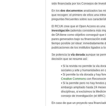
sido financiada por los Consejos de Inves
En los
dos documentos
analizados las mis
que recogen: el primero de ellos una intro
preguntas frecuentes sobre sus característ
El RCUK cree que el Open Access es una
investigación
(además considera más import
de OA tiene como objetivo conseguir que l
pares generados bajo su financiación estén
tiempo posible (el ideal: inmediatamente 
publicaciones de los institutos ligados a l
Se potencia la
vía dorada
aunque se permit
decisión que se resume así:
• Si la revista no permite la vía 
sociales y arte y humanidades en 
• Si permite la vía dorada y hay f
Creative Commons
con Reconocim
• Si la permite pero no hay fondos 
embargo ampliado hasta 24 meses p
disciplinas, si excluimos la Medic
consejo de investigación (el MRC)
En caso de que un proyecto sea financiad