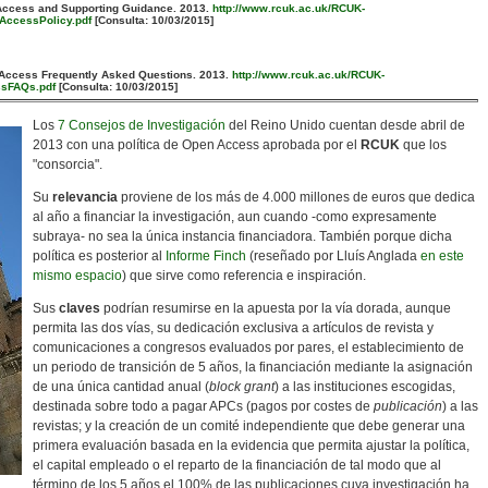
Access and Supporting Guidance. 2013.
http://www.rcuk.ac.uk/RCUK-
ccessPolicy.pdf
[Consulta: 10/03/2015]
Access Frequently Asked Questions. 2013.
http://www.rcuk.ac.uk/RCUK-
ssFAQs.pdf
[Consulta: 10/03/2015]
Los
7 Consejos de Investigación
del Reino Unido cuentan desde abril de
2013 con una política de Open Access aprobada por el
RCUK
que los
"consorcia".
Su
relevancia
proviene de los más de 4.000 millones de euros que dedica
al año a financiar la investigación, aun cuando -como expresamente
subraya- no sea la única instancia financiadora. También porque dicha
política es posterior al
Informe Finch
(reseñado por Lluís Anglada
en este
mismo espacio
) que sirve como referencia e inspiración.
Sus
claves
podrían resumirse en la apuesta por la vía dorada, aunque
permita las dos vías, su dedicación exclusiva a artículos de revista y
comunicaciones a congresos evaluados por pares, el establecimiento de
un periodo de transición de 5 años, la financiación mediante la asignación
de una única cantidad anual (
block grant
) a las instituciones escogidas,
destinada sobre todo a pagar APCs (pagos por costes de
publicación
) a las
revistas; y la creación de un comité independiente que debe generar una
primera evaluación basada en la evidencia que permita ajustar la política,
el capital empleado o el reparto de la financiación de tal modo que al
término de los 5 años el 100% de las publicaciones cuya investigación ha