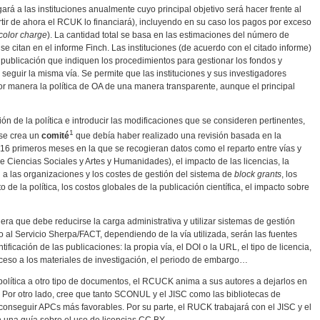
ará a las instituciones anualmente cuyo principal objetivo será hacer frente al
tir de ahora el RCUK lo financiará), incluyendo en su caso los pagos por exceso
color charge
). La cantidad total se basa en las estimaciones del número de
e citan en el informe Finch. Las instituciones (de acuerdo con el citado informe)
a publicación que indiquen los procedimientos para gestionar los fondos y
 seguir la misma vía. Se permite que las instituciones y sus investigadores
r manera la política de OA de una manera transparente, aunque el principal
ón de la política e introducir las modificaciones que se consideren pertinentes,
1
 se crea un
comité
que debía haber realizado una revisión basada en la
 16 primeros meses en la que se recogieran datos como el reparto entre vías y
e Ciencias Sociales y Artes y Humanidades), el impacto de las licencias, la
 a las organizaciones y los costes de gestión del sistema de
block grants
, los
e la política, los costos globales de la publicación científica, el impacto sobre
ra que debe reducirse la carga administrativa y utilizar sistemas de gestión
to al Servicio Sherpa/FACT, dependiendo de la vía utilizada, serán las fuentes
tificación de las publicaciones: la propia vía, el DOI o la URL, el tipo de licencia,
acceso a los materiales de investigación, el periodo de embargo…
política a otro tipo de documentos, el RCUCK anima a sus autores a dejarlos en
. Por otro lado, cree que tanto SCONUL y el JISC como las bibliotecas de
 conseguir APCs más favorables. Por su parte, el RUCK trabajará con el JISC y el