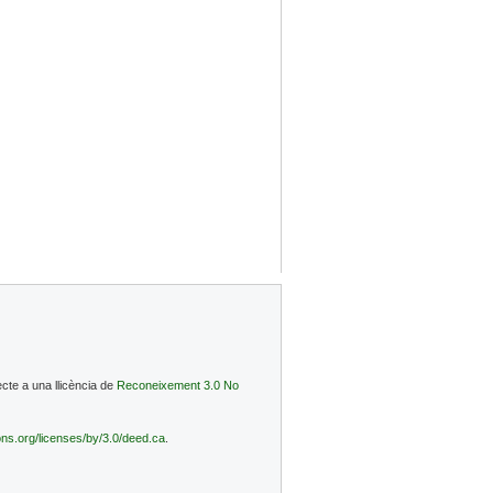
cte a una llicència de
Reconeixement 3.0 No
ns.org/licenses/by/3.0/deed.ca
.