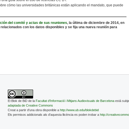
 una guía sobre el uso de licencias CC BY.
obre cómo las universidades británicas están aplicando el mandato, que puede
ión del comité y actas de sus reuniones
, la última de diciembre de 2014, en
elacionados con los datos disponibles y se fija una nueva reunión para
El Blok de BiD de la
Facultat d'Informació i Mitjans Audiovisuals de Barcelona
està subje
adaptada de Creative Commons
Creat a partir d'una obra disponible a
http://www.ub.edu/blokdebid
Els permisos addicionals als d'aquesta llicència es poden trobar a
http://creativecommo