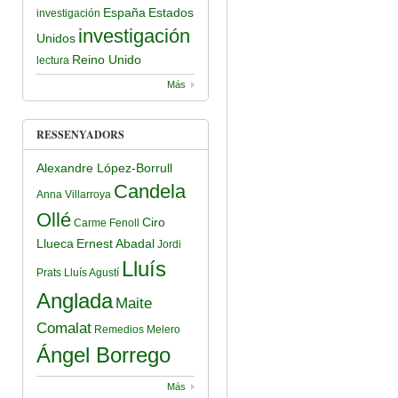
España
Estados
investigación
investigación
Unidos
Reino Unido
lectura
Más
RESSENYADORS
Alexandre López-Borrull
Candela
Anna Villarroya
Ollé
Ciro
Carme Fenoll
Llueca
Ernest Abadal
Jordi
Lluís
Prats
Lluís Agustí
Anglada
Maite
Comalat
Remedios Melero
Ángel Borrego
Más