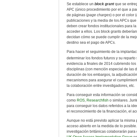
Se establece un
block grant
que se entreg
APC (único procedimiento por el que a par
de páginas (
page charges
) o por el color (
publicaciones y la media de los APCs que s
deben crear fondos institucionales para l
acceder a ellos. Los block grants deberían
decidan cómo se puede cumplir de la mejo
destino sea el pago de APCs.
Para hacer el seguimiento de la implantaci
determinar los fondos futuros y su reparto
evidencia a finales de 2014 cubriendo los
disciplinas (con mención especial de las d
duración de los embargos, la adjudicación
mecanismos para asegurar el cumplimiento d
la colaboración entre investigadores, etc.
Para conseguir esta información se conside
como
ROS
,
Researchfish
o similares. Jun
para conseguir los datos referidos a la iden
el reconocimiento de la financiación, el 
Aunque no está previsto aplicar la misma 
acceso abierto en la medida de lo posible
investigación británicas colaborarán para