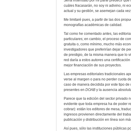
Sería insensato por mi parte predecir qu
cuáles fracasarán, no soy ni adivino, ni e
actual y su gestión, se asemejan cada vez
Me limitaré pues, a partir de las dos prop
monografías académicas de calidad.
Tal como he comentado antes, las editorial
particulares; en cambio, el proceso de com
gratuita o, como mínimo, mucho más económ
investigadores que preferirían dejar de p
de prestigio, de la misma manera que lo vi
red daría a estos autores una certificació
mejor financiación de sus proyectos.
Las empresas editoriales tradicionales ap
verse al margen o para no perder cuota d
caso de manera decidida por este tipo de 
presentes en
DOAB
y la ausencia absolut
Parece que la edición del sector privado 
evidente que toda empresa ha de poder rec
cobrar): están los editores de mesa, traduc
ingresos provienen directamente del traba
publicación y distribución en línea son m
Así pues, sólo las instituciones públicas p