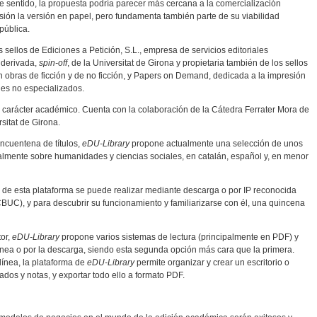
te sentido, la propuesta podría parecer más cercana a la comercialización
sión la versión en papel, pero fundamenta también parte de su viabilidad
pública.
 sellos de Ediciones a Petición, S.L., empresa de servicios editoriales
 derivada,
spin-off
, de la Universitat de Girona y propietaria también de los sellos
obras de ficción y de no ficción, y Papers on Demand, dedicada a la impresión
 es no especializados.
 carácter académico. Cuenta con la colaboración de la Cátedra Ferrater Mora de
itat de Girona.
ncuentena de títulos,
eDU-Library
propone actualmente una selección de unos
palmente sobre humanidades y ciencias sociales, en catalán, español y, en menor
rtir de esta plataforma se puede realizar mediante descarga o por IP reconocida
CBUC), y para descubrir su funcionamiento y familiarizarse con él, una quincena
tor,
eDU-Library
propone varios sistemas de lectura (principalmente en PDF) y
línea o por la descarga, siendo esta segunda opción más cara que la primera.
línea, la plataforma de
eDU-Library
permite organizar y crear un escritorio o
dos y notas, y exportar todo ello a formato PDF.