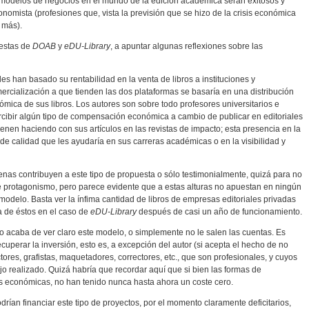
é modelos de negocios en el mundo de la edición académica serán exitosos y
conomista (profesiones que, vista la previsión que se hizo de la crisis económica
 más).
uestas de
DOAB
y
eDU-Library
, a apuntar algunas reflexiones sobre las
es han basado su rentabilidad en la venta de libros a instituciones y
ercialización a que tienden las dos plataformas se basaría en una distribución
ica de sus libros. Los autores son sobre todo profesores universitarios e
ercibir algún tipo de compensación económica a cambio de publicar en editoriales
enen haciendo con sus artículos en las revistas de impacto; esta presencia en la
n de calidad que les ayudaría en sus carreras académicas o en la visibilidad y
enas contribuyen a este tipo de propuesta o sólo testimonialmente, quizá para no
e protagonismo, pero parece evidente que a estas alturas no apuestan en ningún
modelo. Basta ver la ínfima cantidad de libros de empresas editoriales privadas
a de éstos en el caso de
eDU-Library
después de casi un año de funcionamiento.
no acaba de ver claro este modelo, o simplemente no le salen las cuentas. Es
uperar la inversión, esto es, a excepción del autor (si acepta el hecho de no
tores, grafistas, maquetadores, correctores, etc., que son profesionales, y cuyos
jo realizado. Quizá habría que recordar aquí que si bien las formas de
ás económicas, no han tenido nunca hasta ahora un coste cero.
odrían financiar este tipo de proyectos, por el momento claramente deficitarios,