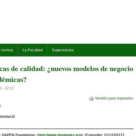
 revista
La Facultad
Sugerencias
cas de calidad: ¿nuevos modelos de negocio
adémicas?
3 - 12:12
Versión para impresión
s
mentació
. OAPEN Foundation. <
http://www.doabooks.org
>. [Consulta: 31/12/2012].