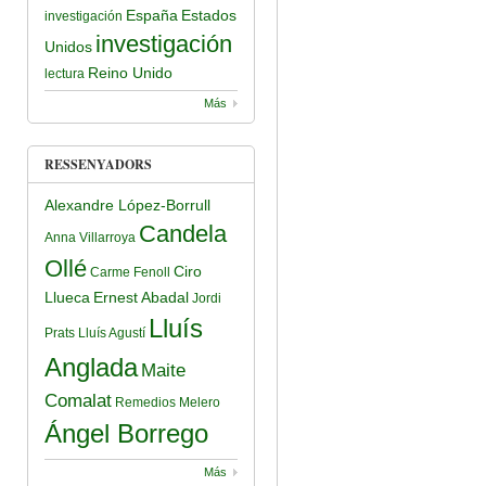
España
Estados
investigación
investigación
Unidos
Reino Unido
lectura
Más
RESSENYADORS
Alexandre López-Borrull
Candela
Anna Villarroya
Ollé
Ciro
Carme Fenoll
Llueca
Ernest Abadal
Jordi
Lluís
Prats
Lluís Agustí
Anglada
Maite
Comalat
Remedios Melero
Ángel Borrego
Más