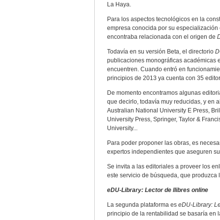
La Haya.
Para los aspectos tecnológicos en la cons
empresa conocida por su especialización e
encontraba relacionada con el origen de
Todavía en su versión Beta, el directorio
D
publicaciones monográficas académicas en e
encuentren. Cuando entró en funcionamiento
principios de 2013 ya cuenta con 35 edit
De momento encontramos algunas editoria
que decirlo, todavía muy reducidas, y en 
Australian National University E Press, Bri
University Press, Springer, Taylor & Franci
University...
Para poder proponer las obras, es necesar
expertos independientes que aseguren su 
Se invita a las editoriales a proveer los 
este servicio de búsqueda, que produzca l
eDU-Library: Lector de llibres online
La segunda plataforma es
eDU-Library: Le
principio de la rentabilidad se basaría en