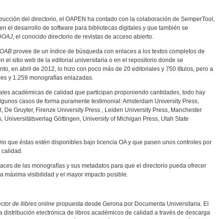
trucción del directorio, el OAPEN ha contado con la colaboración de SemperTool,
n el desarrollo de software para bibliotecas digitales y que también se
DOAJ
, el conocido directorio de revistas de acceso abierto.
OAB
provee de un índice de búsqueda con enlaces a los textos completos de
l sitio web de la editorial universitaria o en el repositorio donde se
, en abril de 2012, lo hizo con poco más de 20 editoriales y 750 títulos, pero a
ores y 1.259 monografías enlazadas.
les académicas de calidad que participan proponiendo cantidades, todo hay
algunos casos de forma puramente testimonial: Amsterdam University Press,
ll, De Gruyter, Firenze University Press , Leiden University Press, Manchester
s, Universitätsverlag Göttingen, University of Michigan Press, Utah State
io que éstas estén disponibles bajo licencia OA y que pasen unos controles por
calidad.
enlaces de las monografías y sus metadatos para que el directorio pueda ofrecer
a máxima visibilidad y el mayor impacto posible.
ctor de llibres online
propuesta desde Gerona por Documenta Universitaria. El
 la distribución electrónica de libros académicos de calidad a través de descarga