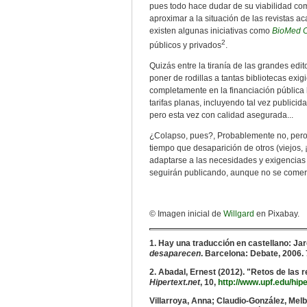
pues todo hace dudar de su viabilidad com
aproximar a la situación de las revistas a
existen algunas iniciativas como
BioMed C
2
públicos y privados
.
Quizás entre la tiranía de las grandes edit
poner de rodillas a tantas bibliotecas ex
completamente en la financiación pública 
tarifas planas, incluyendo tal vez publicid
pero esta vez con calidad asegurada...
¿Colapso, pues?, Probablemente no, pero
tiempo que desaparición de otros (viejos
adaptarse a las necesidades y exigencias 
seguirán publicando, aunque no se comer
© Imagen inicial de
Willgard
en Pixabay.
1. Hay una traducción en castellano: J
desaparecen
. Barcelona: Debate, 2006.
2. Abadal, Ernest (2012). "Retos de las 
Hipertext.net
, 10,
http://www.upf.edu/hip
Villarroya, Anna; Claudio-González, Mel