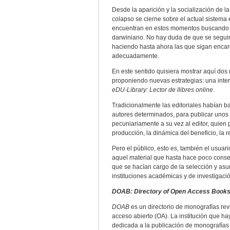
Desde la aparición y la socialización de l
colapso se cierne sobre el actual sistema 
encuentran en estos momentos buscando e
darwiniano. No hay duda de que se segui
haciendo hasta ahora las que sigan encarg
adecuadamente.
En este sentido quisiera mostrar aquí dos
proponiendo nuevas estrategias: una inte
eDU-Library: Lector de llibres online
.
Tradicionalmente las editoriales habían 
autores determinados, para publicar unos li
pecuniariamente a su vez al editor, quien
producción, la dinámica del beneficio, la 
Pero el público, esto es, también el usuar
aquel material que hasta hace poco conseg
que se hacían cargo de la selección y asum
instituciones académicas y de investigació
DOAB: Directory of Open Access Book
DOAB
es un directorio de monografías revi
acceso abierto (OA). La institución que ha
dedicada a la publicación de monografías 