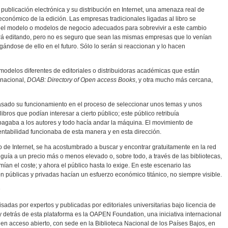
a publicación electrónica y su distribución en Internet, una amenaza real de
económico de la edición. Las empresas tradicionales ligadas al libro se
l modelo o modelos de negocio adecuados para sobrevivir a este cambio
rá editando, pero no es seguro que sean las mismas empresas que lo venían
ándose de ello en el futuro. Sólo lo serán si reaccionan y lo hacen
 modelos diferentes de editoriales o distribuidoras académicas que están
rnacional,
DOAB: Directory of Open access Books
, y otra mucho más cercana,
basado su funcionamiento en el proceso de seleccionar unos temas y unos
bros que podían interesar a cierto público; este público retribuía
 pagaba a los autores y todo hacía andar la máquina. El movimiento de
rentabilidad funcionaba de esta manera y en esta dirección.
io de Internet, se ha acostumbrado a buscar y encontrar gratuitamente en la red
uía a un precio más o menos elevado o, sobre todo, a través de las bibliotecas,
ían el coste; y ahora el público hasta lo exige. En este escenario las
n públicas y privadas hacían un esfuerzo económico titánico, no siempre visible.
s
sadas por expertos y publicadas por editoriales universitarias bajo licencia de
y detrás de esta plataforma es la OAPEN Foundation, una iniciativa internacional
en acceso abierto, con sede en la Biblioteca Nacional de los Países Bajos, en