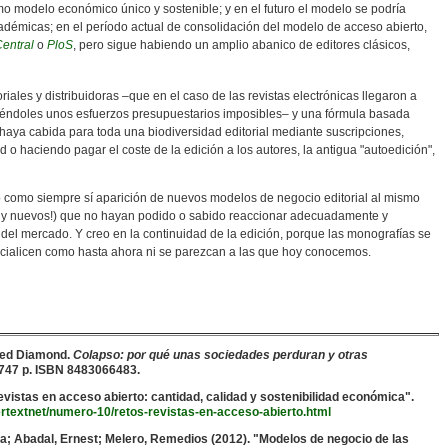
o modelo económico único y sostenible; y en el futuro el modelo se podría
cadémicas; en el período actual de consolidación del modelo de acceso abierto,
entral
o
PloS
, pero sigue habiendo un amplio abanico de editores clásicos,
oriales y distribuidoras –que en el caso de las revistas electrónicas llegaron a
igiéndoles unos esfuerzos presupuestarios imposibles– y una fórmula basada
haya cabida para toda una biodiversidad editorial mediante suscripciones,
ad o haciendo pagar el coste de la edición a los autores, la antigua "autoedición",
 como siempre sí aparición de nuevos modelos de negocio editorial al mismo
, ¡y nuevos!) que no hayan podido o sabido reaccionar adecuadamente y
del mercado. Y creo en la continuidad de la edición, porque las monografías se
cialicen como hasta ahora ni se parezcan a las que hoy conocemos.
ared Diamond.
Colapso: por qué unas sociedades perduran y otras
 747 p. ISBN 8483066483.
revistas en acceso abierto: cantidad, calidad y sostenibilidad económica".
ertextnet/numero-10/retos-revistas-en-acceso-abierto.html
ba; Abadal, Ernest; Melero, Remedios (2012). "Modelos de negocio de las