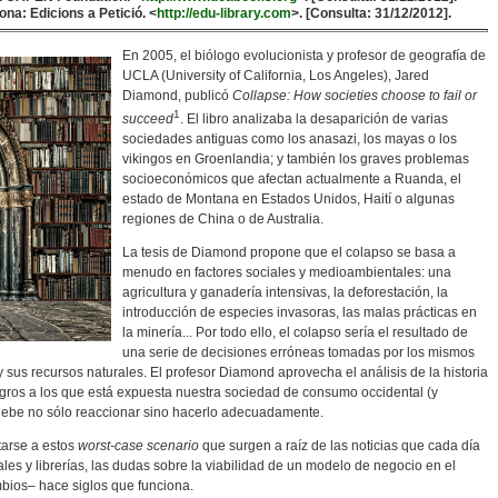
rona: Edicions a Petició. <
http://edu-library.com
>. [Consulta: 31/12/2012].
En 2005, el biólogo evolucionista y profesor de geografía de
UCLA (University of California, Los Angeles), Jared
Diamond, publicó
Collapse: How societies choose to fail or
1
succeed
. El libro analizaba la desaparición de varias
sociedades antiguas como los anasazi, los mayas o los
vikingos en Groenlandia; y también los graves problemas
socioeconómicos que afectan actualmente a Ruanda, el
estado de Montana en Estados Unidos, Haití o algunas
regiones de China o de Australia.
La tesis de Diamond propone que el colapso se basa a
menudo en factores sociales y medioambientales: una
agricultura y ganadería intensivas, la deforestación, la
introducción de especies invasoras, las malas prácticas en
la minería... Por todo ello, el colapso sería el resultado de
una serie de decisiones erróneas tomadas por los mismos
y sus recursos naturales. El profesor Diamond aprovecha el análisis de la historia
ligros a los que está expuesta nuestra sociedad de consumo occidental (y
 debe no sólo reaccionar sino hacerlo adecuadamente.
tarse a estos
worst-case scenario
que surgen a raíz de las noticias que cada día
les y librerías, las dudas sobre la viabilidad de un modelo de negocio en el
mbios– hace siglos que funciona.