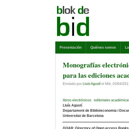
Pasar al contenido principal
MENÚ PRINCIPAL
Presentación
Quiénes somos
La
Monografías electróni
para las ediciones ac
Enviado por
Lluís Agustí
el
Mié, 03/04/201
libros electrónicos
editoriales académica
Lluís Agustí
Departament de Biblioteconomia i Docu
Universitat de Barcelona
DOAB: Directory of Open access Books