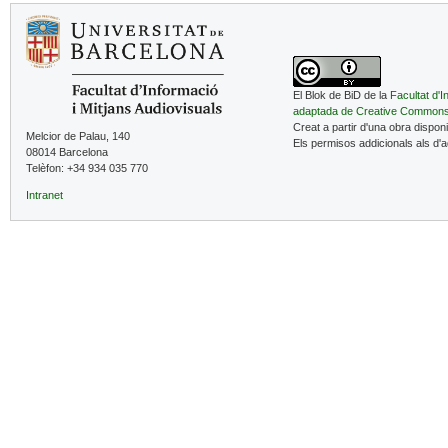
El Blok de BiD de la
Facultat d'I
adaptada de Creative Common
Creat a partir d'una obra dispon
Melcior de Palau, 140
Els permisos addicionals als d'
08014 Barcelona
Telèfon: +34 934 035 770
Intranet