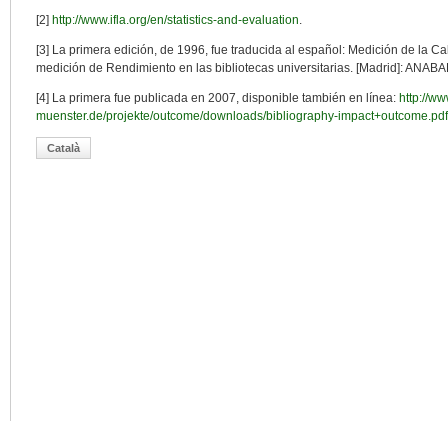
[2]
http://www.ifla.org/en/statistics-and-evaluation
.
[3] La primera edición, de 1996, fue traducida al español: Medición de la Cal
medición de Rendimiento en las bibliotecas universitarias. [Madrid]: ANAB
[4] La primera fue publicada en 2007, disponible también en línea:
http://ww
muenster.de/projekte/outcome/downloads/bibliography-impact+outcome.pdf
Català