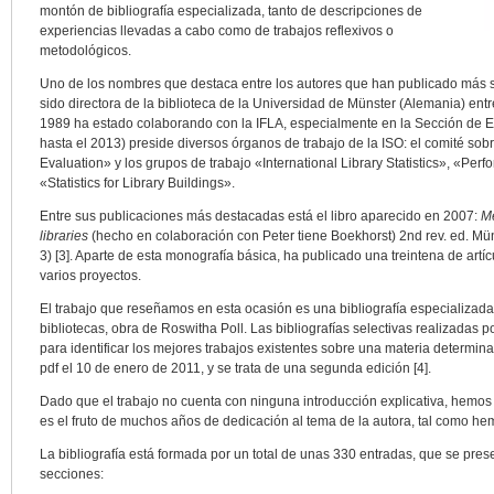
montón de bibliografía especializada, tanto de descripciones de
experiencias llevadas a cabo como de trabajos reflexivos o
metodológicos.
Uno de los nombres que destaca entre los autores que han publicado más s
sido directora de la biblioteca de la Universidad de Münster (Alemania) ent
1989 ha estado colaborando con la IFLA, especialmente en la Sección de Est
hasta el 2013) preside diversos órganos de trabajo de la ISO: el comité sob
Evaluation» y los grupos de trabajo «International Library Statistics», «Perf
«Statistics for Library Buildings».
Entre sus publicaciones más destacadas está el libro aparecido en 2007:
Me
libraries
(hecho en colaboración con Peter tiene Boekhorst) 2nd rev. ed. M
3) [3]. Aparte de esta monografía básica, ha publicado una treintena de artíc
varios proyectos.
El trabajo que reseñamos en esta ocasión es una bibliografía especializada 
bibliotecas, obra de Roswitha Poll. Las bibliografías selectivas realizadas 
para identificar los mejores trabajos existentes sobre una materia determi
pdf el 10 de enero de 2011, y se trata de una segunda edición [4].
Dado que el trabajo no cuenta con ninguna introducción explicativa, hemos 
es el fruto de muchos años de dedicación al tema de la autora, tal como hem
La bibliografía está formada por un total de unas 330 entradas, que se pres
secciones: