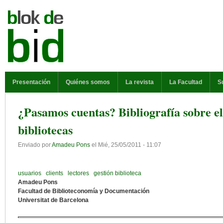
Pasar al contenido principal
MENÚ PRINCIPAL
Presentación
Quiénes somos
La revista
La Facultad
S
¿Pasamos cuentas? Bibliografía sobre el
bibliotecas
Enviado por
Amadeu Pons
el
Mié, 25/05/2011 - 11:07
usuarios
clients
lectores
gestión biblioteca
Amadeu Pons
Facultad de Biblioteconomía y Documentación
Universitat de Barcelona