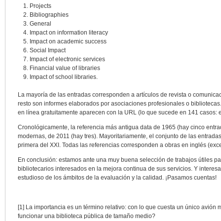
Projects
Bibliographies
General
Impact on information literacy
Impact on academic success
Social Impact
Impact of electronic services
Financial value of libraries
Impact of school libraries.
La mayoría de las entradas corresponden a artículos de revista o comunica
resto son informes elaborados por asociaciones profesionales o bibliotecas
en línea gratuitamente aparecen con la URL (lo que sucede en 141 casos: 
Cronológicamente, la referencia más antigua data de 1965 (hay cinco entra
modernas, de 2011 (hay tres). Mayoritariamente, el conjunto de las entradas
primera del XXI. Todas las referencias corresponden a obras en inglés (exc
En conclusión: estamos ante una muy buena selección de trabajos útiles par
bibliotecarios interesados ​​en la mejora continua de sus servicios. Y intere
estudioso de los ámbitos de la evaluación y la calidad. ¡Pasamos cuentas!
[1] La importancia es un término relativo: con lo que cuesta un único avión m
funcionar una biblioteca pública de tamaño medio?