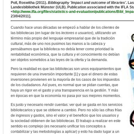
Poll, Roswitha (2011).
Bibliography 'Impact and outcome of libraries'
. La
Landesbibliothek Münster (ULB). Publication associated with the IFLA Sta
<
http://www.ifla.org/files/statistics-and-evaluation/publications/Bibl_I
23/04/2011].
Cuando hace unas décadas se empezó a hablar de los
clientes
de
las bibliotecas (en lugar de los
lectores o usuarios
), utilizando un
término más propio del lenguaje empresarial que de la tradición
cultural, más de uno nos pusimos las manos a la cabeza y
pensábamos que la biblioteca no debía tener como prioridad la
rentabilidad económica, que la cultura y el conocimiento no debían
ser objetos sometidos a las leyes de la oferta y la demanda.
Pero la realidad es que las bibliotecas son unos equipamientos que
requieren de una inversión importante [1] y que el dinero de estas
inversiones provienen en la mayoría de los casos de los impuestos
de los ciudadanos. Así pues, es normal que se pidan cuentas, que
haya un rigor en el gasto y una transparencia en la gestión. Y más
en épocas en que la economía no pasa por sus mejores momentos.
Es justo y necesario rendir cuentas: ver qué se gasta en los servicios
bibliotecarios y que se obtiene a cambio. Pero no sólo las cifras frías
de ingresos y gastos, sino el valor y el beneficio que los usuarios y
la sociedad obtienen de las bibliotecas. El trabajo a realizar en este
sentido es complejo (es necesario unificar los conceptos a
contabilizar y las metodologías a aplicar) y esto ha dado lugar a un