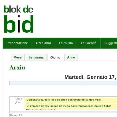
Salta al contenuto principale
MENU PRINCIPALE
Presentazione
Chi siamo
La rivista
La Facoltà
Suggeri
Mese
Settimana
Giorno
(scheda attiva)
Anno
Schede primarie
Arxiu
Martedì, Gennaio 17,
Tutto il
L’embranzida dels jocs de taula contemporanis: mou fitxa!
giorno
Mar, 17/01/2023 - 10:32
El impulso de los juegos de mesa contemporáneos: ¡mueve ficha!
Mar, 17/01/2023 - 10:37
Before 01