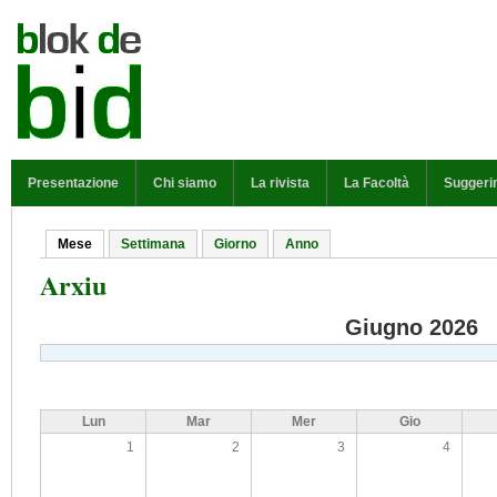
Salta al contenuto principale
MENU PRINCIPALE
Presentazione
Chi siamo
La rivista
La Facoltà
Suggeri
Mese
(scheda attiva)
Settimana
Giorno
Anno
Schede primarie
Arxiu
Giugno 2026
Lun
Mar
Mer
Gio
1
2
3
4