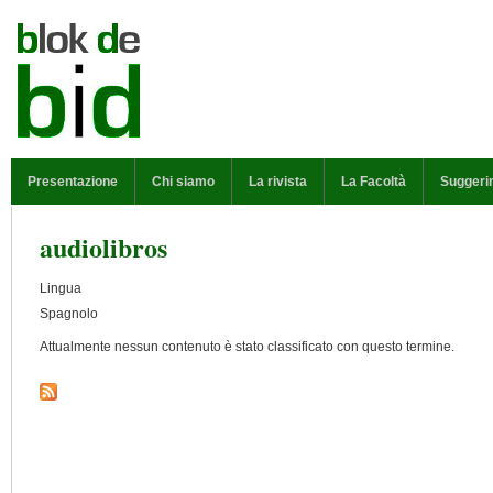
Salta al contenuto principale
MENU PRINCIPALE
Presentazione
Chi siamo
La rivista
La Facoltà
Suggeri
audiolibros
Lingua
Spagnolo
Attualmente nessun contenuto è stato classificato con questo termine.