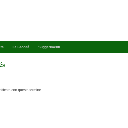
sta
La Facoltà
Suggerimenti
és
ificato con questo termine.