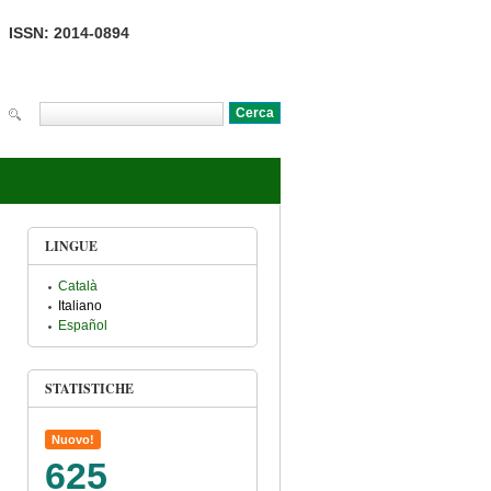
ISSN: 2014-0894
Cerca
Form di ricerca
LINGUE
Català
Italiano
Español
STATISTICHE
Nuovo!
625