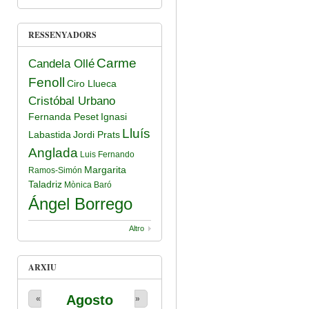
RESSENYADORS
Carme
Candela Ollé
Fenoll
Ciro Llueca
Cristóbal Urbano
Fernanda Peset
Ignasi
Lluís
Labastida
Jordi Prats
Anglada
Luis Fernando
Margarita
Ramos-Simón
Taladriz
Mònica Baró
Ángel Borrego
Altro
ARXIU
Agosto
«
»