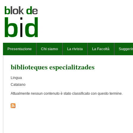
Salta al contenuto principale
MENU PRINCIPALE
Presentazione
Chi siamo
La rivista
La Facoltà
Suggeri
biblioteques especialitzades
Lingua
Catalano
Attualmente nessun contenuto è stato classificato con questo termine.