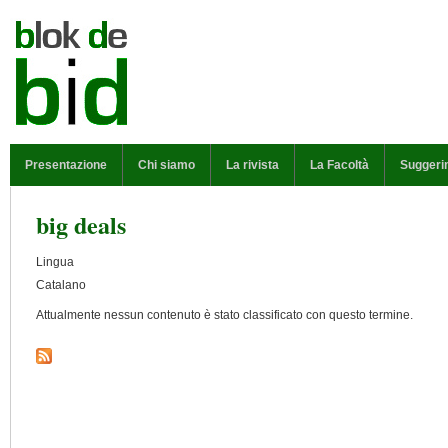
Salta al contenuto principale
MENU PRINCIPALE
Presentazione
Chi siamo
La rivista
La Facoltà
Suggeri
big deals
Lingua
Catalano
Attualmente nessun contenuto è stato classificato con questo termine.