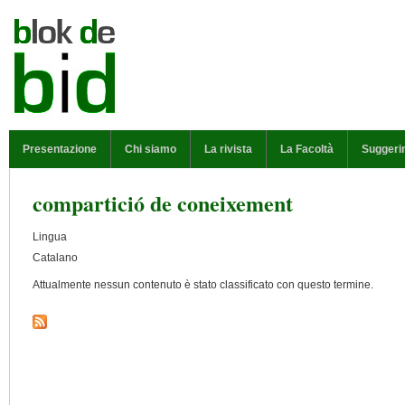
Salta al contenuto principale
MENU PRINCIPALE
Presentazione
Chi siamo
La rivista
La Facoltà
Suggeri
compartició de coneixement
Lingua
Catalano
Attualmente nessun contenuto è stato classificato con questo termine.