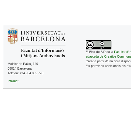
El Blok de BiD de la
Facultat d'I
adaptada de Creative Common
Creat a partir d'una obra dispon
Melcior de Palau, 140
Els permisos addicionals als d'
08014 Barcelona
Telèfon: +34 934 035 770
Intranet