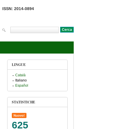
ISSN: 2014-0894
Cerca
Form di ricerca
LINGUE
Català
Italiano
Español
STATISTICHE
Nuovo!
625