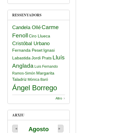
RESSENYADORS
Carme
Candela Ollé
Fenoll
Ciro Llueca
Cristóbal Urbano
Fernanda Peset
Ignasi
Lluís
Labastida
Jordi Prats
Anglada
Luis Fernando
Margarita
Ramos-Simón
Taladriz
Mònica Baró
Ángel Borrego
Altro
ARXIU
Agosto
«
»