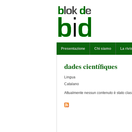
Salta al contenuto principale
MENU PRINCIPALE
Presentazione
Chi siamo
La rivi
dades científiques
Lingua
Catalano
Attualmente nessun contenuto è stato class