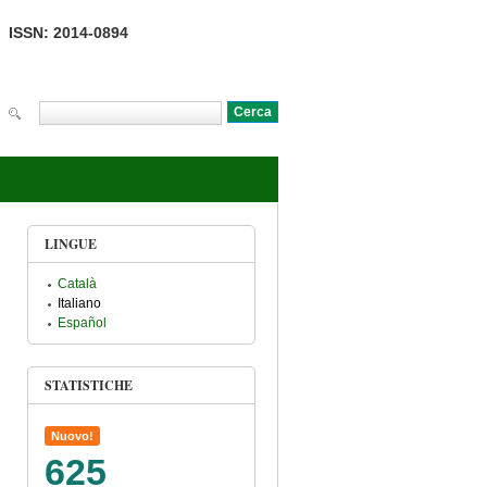
ISSN: 2014-0894
Cerca
Form di ricerca
LINGUE
Català
Italiano
Español
STATISTICHE
Nuovo!
625