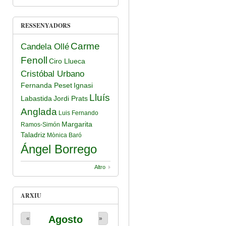
RESSENYADORS
Carme
Candela Ollé
Fenoll
Ciro Llueca
Cristóbal Urbano
Fernanda Peset
Ignasi
Lluís
Labastida
Jordi Prats
Anglada
Luis Fernando
Margarita
Ramos-Simón
Taladriz
Mònica Baró
Ángel Borrego
Altro
ARXIU
Agosto
«
»