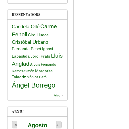
RESSENYADORS
Carme
Candela Ollé
Fenoll
Ciro Llueca
Cristóbal Urbano
Fernanda Peset
Ignasi
Lluís
Labastida
Jordi Prats
Anglada
Luis Fernando
Margarita
Ramos-Simón
Taladriz
Mònica Baró
Ángel Borrego
Altro
ARXIU
Agosto
«
»