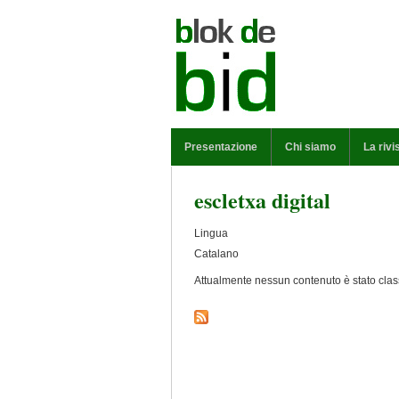
Salta al contenuto principale
MENU PRINCIPALE
Presentazione
Chi siamo
La rivi
escletxa digital
Lingua
Catalano
Attualmente nessun contenuto è stato class