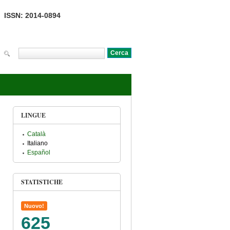
ISSN: 2014-0894
Cerca
Form di ricerca
LINGUE
Català
Italiano
Español
STATISTICHE
Nuovo!
625